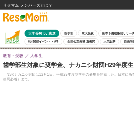
リセマム メンバーズ
大学受験 by 東進
医学部
東大受験
医専予備校徹底リサー
8月開催イベント・WS
全国公立高校 過去問
人気記事
自由研
教育・受験
大学生
歯学部生対象に奨学金、ナカニシ財団H29年度生1
NSKナカニシ財団は12月1日、平成29年度奨学生の募集を開始した。日本に所
務局必着）まで。