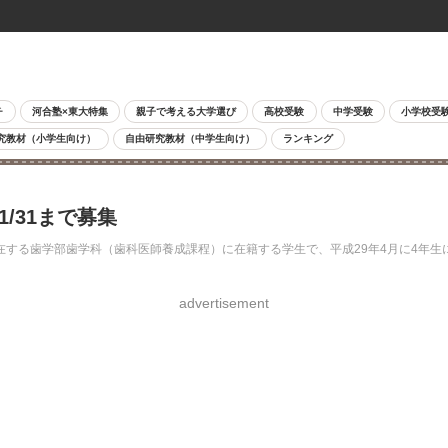
チ
河合塾×東大特集
親子で考える大学選び
高校受験
中学受験
小学校受
究教材（小学生向け）
自由研究教材（中学生向け）
ランキング
/31まで募集
在する歯学部歯学科（歯科医師養成課程）に在籍する学生で、平成29年4月に4年生に
advertisement