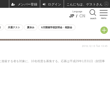
ログイン
こんにちは、ゲストさん
Language
JP
/
CN
menu
search
験
共通テスト
夏休み
8月開催学校説明会・相談会
2016.12.13 Tue 13:45
進級する者を対象に、10名程度を募集する。応募は平成29年1月31日（財団事