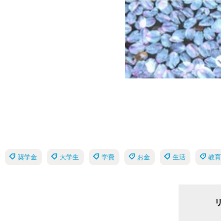
奨学金
大学生
学費
お金
生活
教育