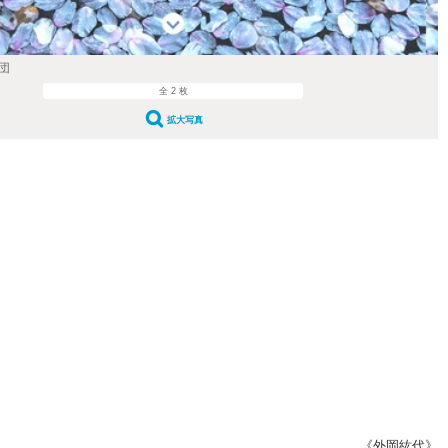
団
全 2 枚
拡大写真
《外岡紘代》