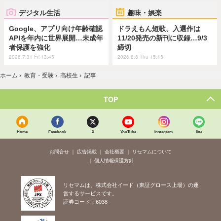
デジタル生活
趣味・娯楽
Google、アプリ向け年齢確認
ドラえもん短歌、入選作は
APIを年内に世界展開…未成年
11/20発売の新刊に収録…9/3
者保護を強化
締切
2026.7.31 Fri 13:45
2026.8.6 Thu 15:15
ホーム
›
教育・受験
›
高校生
›
記事
TOP
Home
Facebook
X
YouTube
Instagram
line
お問合せ
広告掲載
会社概要
リセマムについて
個人情報保護方針
リセマムは、株式会社イード（東証グロース上場）の運
営するサービスです。
証券コード：6038