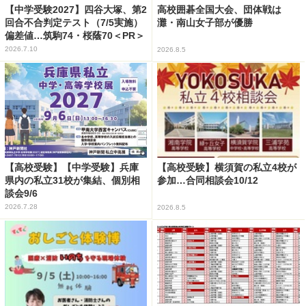
【中学受験2027】四谷大塚、第2
高校囲碁全国大会、団体戦は
回合不合判定テスト（7/5実施）
灘・南山女子部が優勝
偏差値…筑駒74・桜蔭70＜PR＞
2026.7.10
2026.8.5
【高校受験】【中学受験】兵庫
【高校受験】横須賀の私立4校が
県内の私立31校が集結、個別相
参加…合同相談会10/12
談会9/6
2026.7.28
2026.8.5