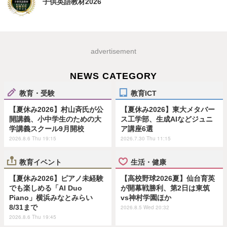
子供英語教材2026
advertisement
NEWS CATEGORY
教育・受験
教育ICT
【夏休み2026】村山斉氏が公
【夏休み2026】東大メタバー
開講義、小中学生のための大
ス工学部、生成AIなどジュニ
学講義スクール9月開校
ア講座6選
2026.8.6 Thu 19:15
2026.7.30 Thu 11:15
教育イベント
生活・健康
【夏休み2026】ピアノ未経験
【高校野球2026夏】仙台育英
でも楽しめる「AI Duo
が開幕戦勝利、第2日は東筑
Piano」横浜みなとみらい
vs神村学園ほか
8/31まで
2026.8.5 Wed 20:32
2026.8.6 Thu 19:45