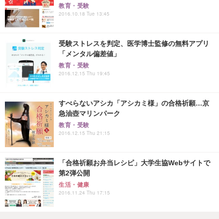
教育・受験
2016.10.18 Tue 13:45
受験ストレスを判定、医学博士監修の無料アプリ
「メンタル偏差値」
教育・受験
2016.12.15 Thu 19:45
すべらないアシカ「アシカミ様」の合格祈願…京
急油壺マリンパーク
教育・受験
2016.12.15 Thu 21:15
「合格祈願お弁当レシピ」大学生協Webサイトで
第2弾公開
生活・健康
2016.11.24 Thu 17:15