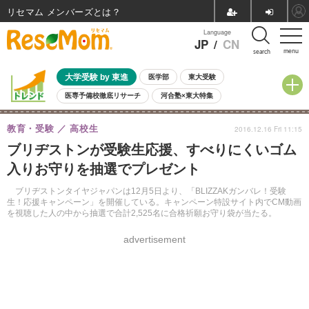
リセマム メンバーズ
Language
JP
/
CN
menu
search
大学受験 by 東進
医学部
東大受験
医専予備校徹底リサーチ
河合塾×東大特集
親子で考える大学選び
高校受験
中学受験
小学校受験
教育・受験
高校生
2016.12.16 Fri 11:15
共通テスト
夏休み
8月開催学校説明会・相談会
ブリヂストンが受験生応援、すべりにくいゴム
8月開催イベント・WS
全国公立高校 過去問
人気記事
入りお守りを抽選でプレゼント
自由研究教材（小学生向け）
自由研究教材（中学生向け）
ランキング
ブリヂストンタイヤジャパンは12月5日より、「BLIZZAKガンバレ！受験
生！応援キャンペーン」を開催している。キャンペーン特設サイト内でCM動画
を視聴した人の中から抽選で合計2,525名に合格祈願お守り袋が当たる。
advertisement