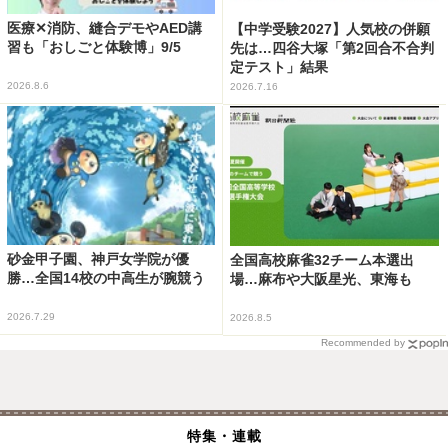
医療✕消防、縫合デモやAED講
【中学受験2027】人気校の併願
習も「おしごと体験博」9/5
先は…四谷大塚「第2回合不合判
定テスト」結果
2026.8.6
2026.7.16
砂金甲子園、神戸女学院が優
全国高校麻雀32チーム本選出
勝…全国14校の中高生が腕競う
場…麻布や大阪星光、東海も
2026.7.29
2026.8.5
Recommended by
特集・連載