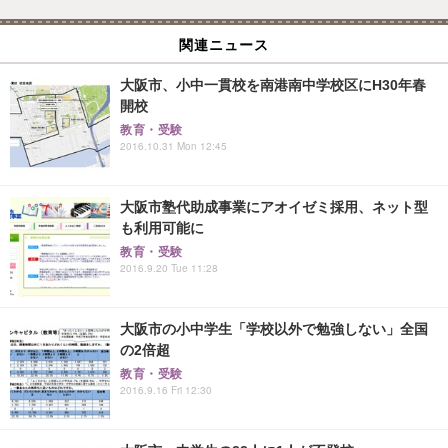
関連ニュース
大阪市、小中一貫校を南港南中学校区にH30年春
開校
教育・受験
2016.10.31 Mon 12:45
大阪市塾代助成事業にアオイゼミ採用、ネット型
も利用可能に
教育・受験
2016.9.20 Tue 11:28
大阪市の小中学生「学校以外で勉強しない」全国
の2倍超
教育・受験
2016.9.16 Fri 12:30