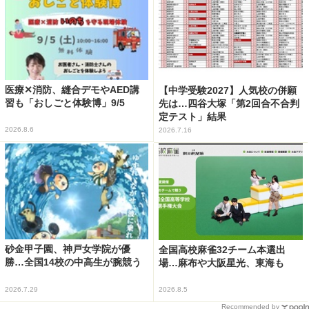
医療✕消防、縫合デモやAED講
【中学受験2027】人気校の併願
習も「おしごと体験博」9/5
先は…四谷大塚「第2回合不合判
定テスト」結果
2026.8.6
2026.7.16
砂金甲子園、神戸女学院が優
全国高校麻雀32チーム本選出
勝…全国14校の中高生が腕競う
場…麻布や大阪星光、東海も
2026.7.29
2026.8.5
Recommended by