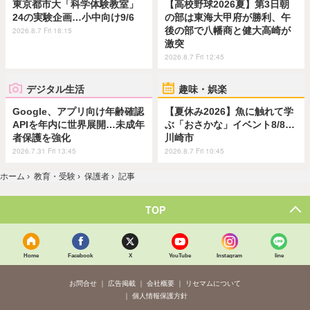
東京都市大「科学体験教室」
【高校野球2026夏】第3日朝
24の実験企画…小中向け9/6
の部は東海大甲府が勝利、午
後の部で八幡商と健大高崎が
2026.8.7 Fri 18:15
激突
2026.8.7 Fri 12:45
デジタル生活
趣味・娯楽
Google、アプリ向け年齢確認
【夏休み2026】魚に触れて学
APIを年内に世界展開…未成年
ぶ「おさかな」イベント8/8…
者保護を強化
川崎市
2026.7.31 Fri 13:45
2026.8.7 Fri 10:45
ホーム
›
教育・受験
›
保護者
›
記事
TOP
Home
Facebook
X
YouTube
Instagram
line
お問合せ
広告掲載
会社概要
リセマムについて
個人情報保護方針