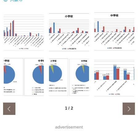
‹
1
/
2
advertisement