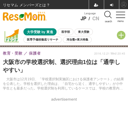
リセマム メンバーズ
Language
JP
/
CN
menu
search
大学受験 by 東進
医学部
東大受験
医専予備校徹底リサーチ
河合塾×東大特集
親子で考える大学選び
高校受験
中学受験
小学校受験
教育・受験
保護者
2016.12.21 Wed 20:45
共通テスト
夏休み
8月開催学校説明会・相談会
大阪市の学校選択制、選択理由1位は「通学し
8月開催イベント・WS
全国公立高校 過去問
人気記事
やすい」
自由研究教材（小学生向け）
自由研究教材（中学生向け）
ランキング
大阪市は12月19日、「学校選択制実施区における保護者アンケート」の結果
を公表した。学校を選択した理由は、「自宅から近く、通学しやすい」が小中
学生とも最多だった。学校選択制を利用しているケースでは、学校の教育内容
を重視する傾向がみられた。
advertisement