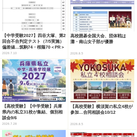
【中学受験2027】四谷大塚、第2
高校囲碁全国大会、団体戦は
回合不合判定テスト（7/5実施）
灘・南山女子部が優勝
偏差値…筑駒74・桜蔭70＜PR＞
2026.7.10
2026.8.5
【高校受験】【中学受験】兵庫
【高校受験】横須賀の私立4校が
県内の私立31校が集結、個別相
参加…合同相談会10/12
談会9/6
2026.7.28
2026.8.5