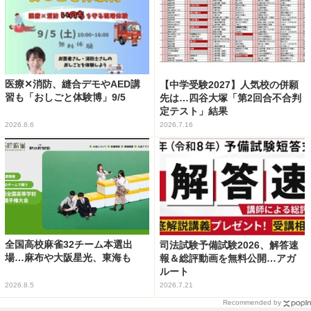
医療✕消防、縫合デモやAED講
【中学受験2027】人気校の併願
習も「おしごと体験博」9/5
先は…四谷大塚「第2回合不合判
定テスト」結果
2026.8.6
2026.7.16
全国高校麻雀32チーム本選出
司法試験予備試験2026、解答速
場…麻布や大阪星光、東海も
報＆総評動画を無料公開…アガ
ルート
2026.8.5
2026.7.21
Recommended by