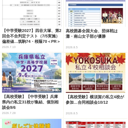
【中学受験2027】四谷大塚、第2
高校囲碁全国大会、団体戦は
回合不合判定テスト（7/5実施）
灘・南山女子部が優勝
偏差値…筑駒74・桜蔭70＜PR＞
2026.7.10
2026.8.5
【高校受験】【中学受験】兵庫
【高校受験】横須賀の私立4校が
県内の私立31校が集結、個別相
参加…合同相談会10/12
談会9/6
2026.7.28
2026.8.5