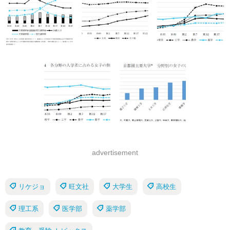
advertisement
リケジョ
旺文社
大学生
高校生
理工系
医学部
薬学部