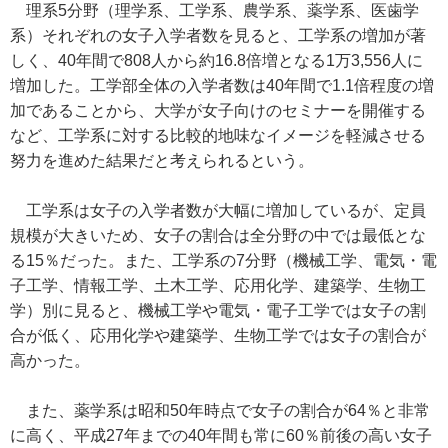
理系5分野（理学系、工学系、農学系、薬学系、医歯学
系）それぞれの女子入学者数を見ると、工学系の増加が著
しく、40年間で808人から約16.8倍増となる1万3,556人に
増加した。工学部全体の入学者数は40年間で1.1倍程度の増
加であることから、大学が女子向けのセミナーを開催する
など、工学系に対する比較的地味なイメージを軽減させる
努力を進めた結果だと考えられるという。
工学系は女子の入学者数が大幅に増加しているが、定員
規模が大きいため、女子の割合は全分野の中では最低とな
る15％だった。また、工学系の7分野（機械工学、電気・電
子工学、情報工学、土木工学、応用化学、建築学、生物工
学）別に見ると、機械工学や電気・電子工学では女子の割
合が低く、応用化学や建築学、生物工学では女子の割合が
高かった。
また、薬学系は昭和50年時点で女子の割合が64％と非常
に高く、平成27年までの40年間も常に60％前後の高い女子