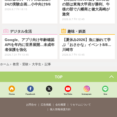
24の実験企画…小中向け9/6
の部は東海大甲府が勝利、午
後の部で八幡商と健大高崎が
2026.8.7 Fri 18:15
激突
2026.8.7 Fri 12:45
デジタル生活
趣味・娯楽
Google、アプリ向け年齢確認
【夏休み2026】魚に触れて学
APIを年内に世界展開…未成年
ぶ「おさかな」イベント8/8…
者保護を強化
川崎市
2026.7.31 Fri 13:45
2026.8.7 Fri 10:45
ホーム
›
教育・受験
›
大学生
›
記事
TOP
Home
Facebook
X
YouTube
Instagram
line
お問合せ
広告掲載
会社概要
リセマムについて
個人情報保護方針