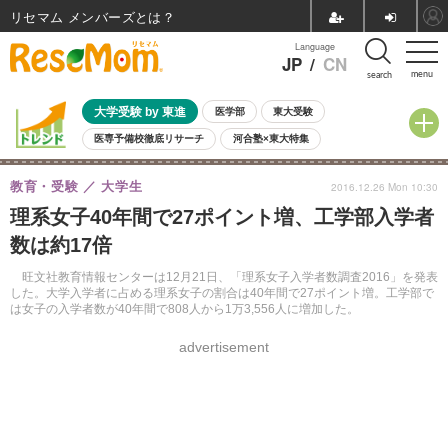
リセマム メンバーズ
Language
JP
/
CN
menu
search
大学受験 by 東進
医学部
東大受験
医専予備校徹底リサーチ
河合塾×東大特集
親子で考える大学選び
高校受験
中学受験
小学校受験
教育・受験
大学生
2016.12.26 Mon 10:30
共通テスト
夏休み
8月開催学校説明会・相談会
理系女子40年間で27ポイント増、工学部入学者
8月開催イベント・WS
全国公立高校 過去問
人気記事
数は約17倍
自由研究教材（小学生向け）
自由研究教材（中学生向け）
ランキング
旺文社教育情報センターは12月21日、「理系女子入学者数調査2016」を発表
した。大学入学者に占める理系女子の割合は40年間で27ポイント増。工学部で
は女子の入学者数が40年間で808人から1万3,556人に増加した。
advertisement