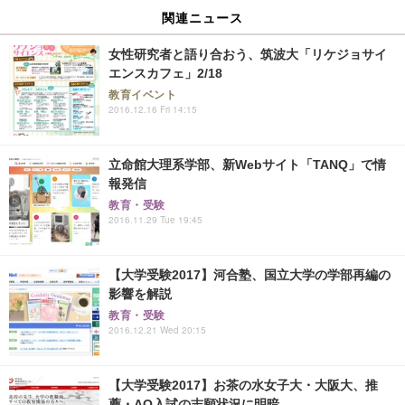
関連ニュース
女性研究者と語り合おう、筑波大「リケジョサイ
エンスカフェ」2/18
教育イベント
2016.12.16 Fri 14:15
立命館大理系学部、新Webサイト「TANQ」で情
報発信
教育・受験
2016.11.29 Tue 19:45
【大学受験2017】河合塾、国立大学の学部再編の
影響を解説
教育・受験
2016.12.21 Wed 20:15
【大学受験2017】お茶の水女子大・大阪大、推
薦・AO入試の志願状況に明暗