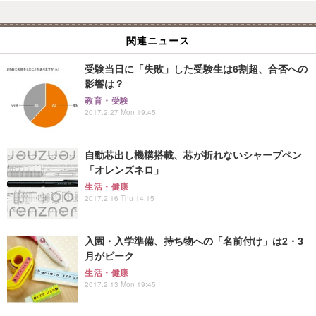
関連ニュース
受験当日に「失敗」した受験生は6割超、合否への
影響は？
教育・受験
2017.2.27 Mon 19:45
自動芯出し機構搭載、芯が折れないシャープペン
「オレンズネロ」
生活・健康
2017.2.16 Thu 14:15
入園・入学準備、持ち物への「名前付け」は2・3
月がピーク
生活・健康
2017.2.13 Mon 19:45