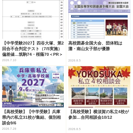
【中学受験2027】四谷大塚、第2
高校囲碁全国大会、団体戦は
回合不合判定テスト（7/5実施）
灘・南山女子部が優勝
偏差値…筑駒74・桜蔭70＜PR＞
2026.7.10
2026.8.5
【高校受験】【中学受験】兵庫
【高校受験】横須賀の私立4校が
県内の私立31校が集結、個別相
参加…合同相談会10/12
談会9/6
2026.7.28
2026.8.5