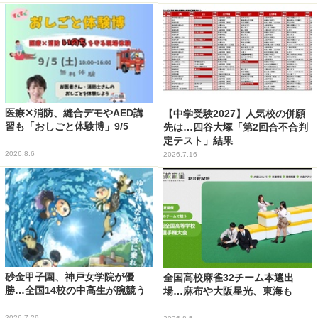
医療✕消防、縫合デモやAED講
【中学受験2027】人気校の併願
習も「おしごと体験博」9/5
先は…四谷大塚「第2回合不合判
定テスト」結果
2026.8.6
2026.7.16
砂金甲子園、神戸女学院が優
全国高校麻雀32チーム本選出
勝…全国14校の中高生が腕競う
場…麻布や大阪星光、東海も
2026.7.29