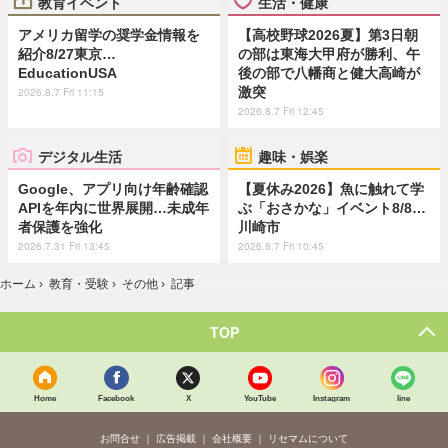
教育イベント
生活・健康
アメリカ留学の奨学金情報を
【高校野球2026夏】第3日朝
紹介8/27東京…
の部は東海大甲府が勝利、午
EducationUSA
後の部で八幡商と健大高崎が
激突
2026.8.7 Fri 11:15
2026.8.7 Fri 12:45
デジタル生活
趣味・娯楽
Google、アプリ向け年齢確認
【夏休み2026】魚に触れて学
APIを年内に世界展開…未成年
ぶ「おさかな」イベント8/8…
者保護を強化
川崎市
2026.7.31 Fri 13:45
2026.8.7 Fri 10:45
ホーム
›
教育・受験
›
その他
›
記事
TOP
Home
Facebook
X
YouTube
Instagram
line
お問合せ
広告掲載
会社概要
リセマムについて