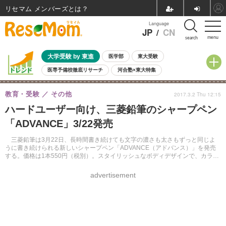
リセマム メンバーズ
Language
JP
/
CN
menu
search
大学受験 by 東進
医学部
東大受験
医専予備校徹底リサーチ
河合塾×東大特集
親子で考える大学選び
高校受験
中学受験
小学校受験
教育・受験
その他
2017.3.2 Thu 12:15
共通テスト
夏休み
8月開催学校説明会・相談会
ハードユーザー向け、三菱鉛筆のシャープペン
8月開催イベント・WS
全国公立高校 過去問
人気記事
「ADVANCE」3/22発売
自由研究教材（小学生向け）
自由研究教材（中学生向け）
ランキング
三菱鉛筆は3月22日、長時間書き続けても文字の濃さも太さもずっと同じよ
うに書き続けられる新しいシャープペン「ADVANCE（アドバンス）」を発売
する。価格は1本550円（税別）。スタイリッシュなボディデザインで、カラー
は6色。
advertisement