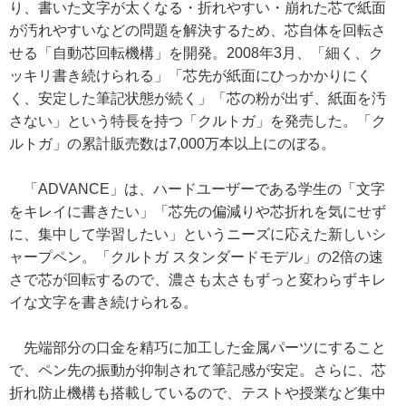
り、書いた文字が太くなる・折れやすい・崩れた芯で紙面
が汚れやすいなどの問題を解決するため、芯自体を回転さ
せる「自動芯回転機構」を開発。2008年3月、「細く、ク
ッキリ書き続けられる」「芯先が紙面にひっかかりにく
く、安定した筆記状態が続く」「芯の粉が出ず、紙面を汚
さない」という特長を持つ「クルトガ」を発売した。「ク
ルトガ」の累計販売数は7,000万本以上にのぼる。
「ADVANCE」は、ハードユーザーである学生の「文字
をキレイに書きたい」「芯先の偏減りや芯折れを気にせず
に、集中して学習したい」というニーズに応えた新しいシ
ャープペン。「クルトガ スタンダードモデル」の2倍の速
さで芯が回転するので、濃さも太さもずっと変わらずキレ
イな文字を書き続けられる。
先端部分の口金を精巧に加工した金属パーツにすること
で、ペン先の振動が抑制されて筆記感が安定。さらに、芯
折れ防止機構も搭載しているので、テストや授業など集中