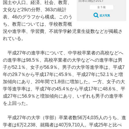
日本の統計2017
国土や人口、経済、社会、教育、
全 5 枚
文化など29の分野、363の統計
拡大写真
表、46のグラフから構成。このう
ち、教育については、学校教育概
況や進学率、学習費、不就学学齢児童生徒数などが掲載さ
れている。
平成27年の進学率について、中学校卒業者の高校などへ
の進学率は98.5％、高校卒業者の大学などへの進学率は男
子が52.1％、女子が56.9％。男子の大学等進学率は、平成7
年の29.7％から平成17年に45.9％、平成27年に52.1％と増
加傾向にあり、20年間で1.8倍に増加した。一方、女子の大
学等進学率は、平成7年の45.4％から平成17年に48.6％、平
成27年に56.9％と増加傾向にあり、いずれも男子の進学率
を上回った。
平成27年の大学（学部）卒業者数56万4,035人のうち、進
学者は6万2,238、就職者は40万9,710人。平成25年と比べ