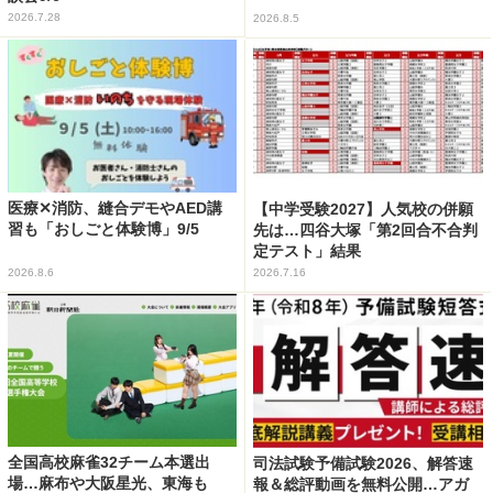
2026.7.28
2026.8.5
医療✕消防、縫合デモやAED講
【中学受験2027】人気校の併願
習も「おしごと体験博」9/5
先は…四谷大塚「第2回合不合判
定テスト」結果
2026.8.6
2026.7.16
全国高校麻雀32チーム本選出
司法試験予備試験2026、解答速
場…麻布や大阪星光、東海も
報＆総評動画を無料公開…アガ