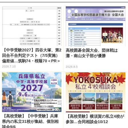
【中学受験2027】四谷大塚、第2
高校囲碁全国大会、団体戦は
回合不合判定テスト（7/5実施）
灘・南山女子部が優勝
偏差値…筑駒74・桜蔭70＜PR＞
2026.7.10
2026.8.5
【高校受験】【中学受験】兵庫
【高校受験】横須賀の私立4校が
県内の私立31校が集結、個別相
参加…合同相談会10/12
談会9/6