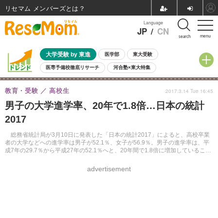
リセマム メンバーズ
Language
JP
/
CN
menu
search
大学受験 by 東進
医学部
東大受験
医専予備校徹底リサーチ
河合塾×東大特集
親子で考える大学選び
高校受験
中学受験
小学校受験
教育・受験
高校生
2017.3.14 Tue 16:45
共通テスト
夏休み
8月開催学校説明会・相談会
男子の大学進学率、20年で1.8倍…日本の統計
8月開催イベント・WS
全国公立高校 過去問
人気記事
2017
自由研究教材（小学生向け）
自由研究教材（中学生向け）
ランキング
総務省統計局が3月10日に発表した「日本の統計2017」によると、高校卒業
者の大学などへの進学率は男子が52.1％、女子が56.9％。男子の進学率は、平
成7年の29.7％から平成27年の52.1％へと、20年間で1.8倍に増加していること
が明らかになった。
advertisement