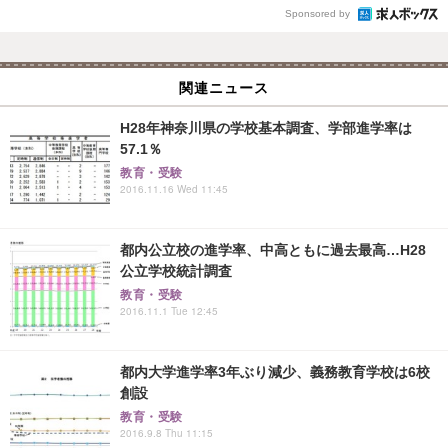
Sponsored by
関連ニュース
H28年神奈川県の学校基本調査、学部進学率は
57.1％
教育・受験
2016.11.16 Wed 11:45
都内公立校の進学率、中高ともに過去最高…H28
公立学校統計調査
教育・受験
2016.11.1 Tue 12:45
都内大学進学率3年ぶり減少、義務教育学校は6校
創設
教育・受験
2016.9.8 Thu 11:15