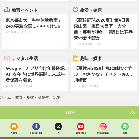
教育イベント
生活・健康
東京都市大「科学体験教室」
【高校野球2026夏】第4日青
24の実験企画…小中向け9/6
森山田・東日大昌平・大分
商・英明が勝利、第5日は花巻
2026.8.7 Fri 18:15
東vs新田ほか
2026.8.9 Sun 9:15
デジタル生活
趣味・娯楽
Google、アプリ向け年齢確認
【夏休み2026】魚に触れて学
APIを年内に世界展開…未成年
ぶ「おさかな」イベント8/8…
者保護を強化
川崎市
2026.7.31 Fri 13:45
2026.8.7 Fri 10:45
ホーム
›
教育・受験
›
高校生
›
記事
TOP
Home
Facebook
X
YouTube
Instagram
line