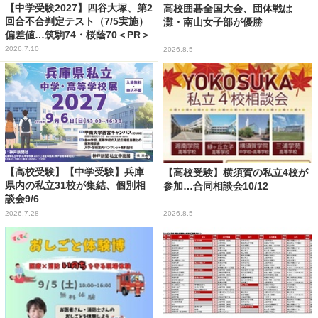
【中学受験2027】四谷大塚、第2
高校囲碁全国大会、団体戦は
回合不合判定テスト（7/5実施）
灘・南山女子部が優勝
偏差値…筑駒74・桜蔭70＜PR＞
2026.7.10
2026.8.5
【高校受験】【中学受験】兵庫
【高校受験】横須賀の私立4校が
県内の私立31校が集結、個別相
参加…合同相談会10/12
談会9/6
2026.7.28
2026.8.5