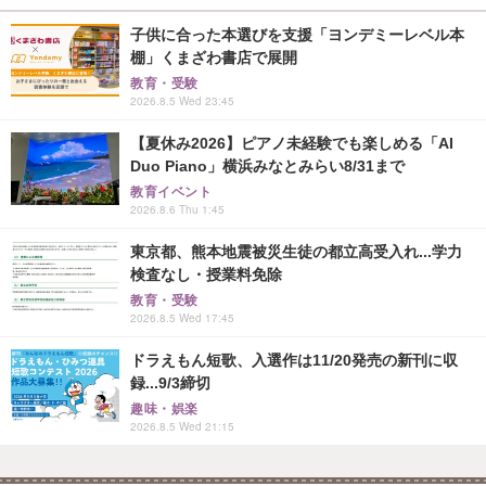
子供に合った本選びを支援「ヨンデミーレベル本
棚」くまざわ書店で展開
教育・受験
2026.8.5 Wed 23:45
【夏休み2026】ピアノ未経験でも楽しめる「AI
Duo Piano」横浜みなとみらい8/31まで
教育イベント
2026.8.6 Thu 1:45
東京都、熊本地震被災生徒の都立高受入れ...学力
検査なし・授業料免除
教育・受験
2026.8.5 Wed 17:45
ドラえもん短歌、入選作は11/20発売の新刊に収
録...9/3締切
趣味・娯楽
2026.8.5 Wed 21:15