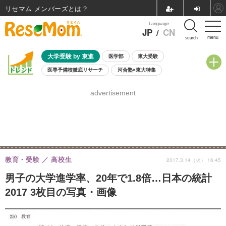
リセマム メンバーズ
Language
JP
/
CN
menu
search
大学受験 by 東進
医学部
東大受験
医専予備校徹底リサーチ
河合塾×東大特集
親子で考える大学選び
高校受験
中学受験
小学校受験
advertisement
共通テスト
夏休み
8月開催学校説明会・相談会
8月開催イベント・WS
全国公立高校 過去問
人気記事
自由研究教材（小学生向け）
自由研究教材（中学生向け）
ランキング
教育・受験
高校生
2017.3.14（火） 16:45
男子の大学進学率、20年で1.8倍…日本の統計
2017 3枚目の写真・画像