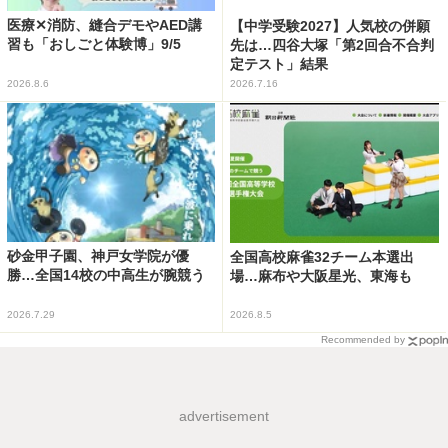
医療✕消防、縫合デモやAED講
【中学受験2027】人気校の併願
習も「おしごと体験博」9/5
先は…四谷大塚「第2回合不合判
定テスト」結果
2026.8.6
2026.7.16
砂金甲子園、神戸女学院が優
全国高校麻雀32チーム本選出
勝…全国14校の中高生が腕競う
場…麻布や大阪星光、東海も
2026.7.29
2026.8.5
Recommended by
advertisement