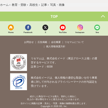
ホーム
›
教育・受験
›
高校生
›
記事
›
写真・画像
TOP
Home
Facebook
X
YouTube
Instagram
line
お問合せ
広告掲載
会社概要
リセマムについて
個人情報保護方針
リセマムは、株式会社イード（東証グロース上場）の運
営するサービスです。
証券コード：6038
株式会社イードは、個人情報の適切な取扱いを行う事業
者に対して付与されるプライバシーマークの付与認定を
受けています。
紹介した商品/サービスを購入、契約した場合に、
売上の一部が弊社サイトに還元されることがあります。
当サイトに掲載の記事・見出し・写真・画像の無断転載を禁じます。
Copyright © 2026 IID, Inc.