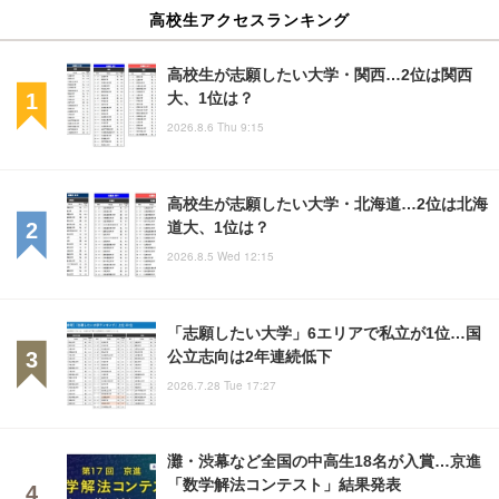
高校生アクセスランキング
高校生が志願したい大学・関西…2位は関西
大、1位は？
2026.8.6 Thu 9:15
高校生が志願したい大学・北海道…2位は北海
道大、1位は？
2026.8.5 Wed 12:15
「志願したい大学」6エリアで私立が1位…国
公立志向は2年連続低下
2026.7.28 Tue 17:27
灘・渋幕など全国の中高生18名が入賞…京進
「数学解法コンテスト」結果発表