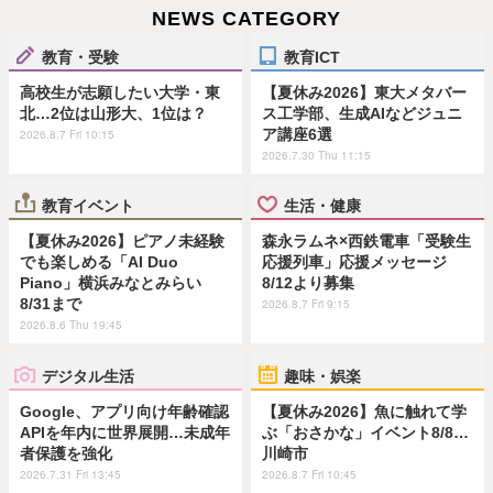
NEWS CATEGORY
教育・受験
教育ICT
高校生が志願したい大学・東
【夏休み2026】東大メタバー
北…2位は山形大、1位は？
ス工学部、生成AIなどジュニ
ア講座6選
2026.8.7 Fri 10:15
2026.7.30 Thu 11:15
教育イベント
生活・健康
【夏休み2026】ピアノ未経験
森永ラムネ×西鉄電車「受験生
でも楽しめる「AI Duo
応援列車」応援メッセージ
Piano」横浜みなとみらい
8/12より募集
8/31まで
2026.8.7 Fri 9:15
2026.8.6 Thu 19:45
デジタル生活
趣味・娯楽
Google、アプリ向け年齢確認
【夏休み2026】魚に触れて学
APIを年内に世界展開…未成年
ぶ「おさかな」イベント8/8…
者保護を強化
川崎市
2026.7.31 Fri 13:45
2026.8.7 Fri 10:45