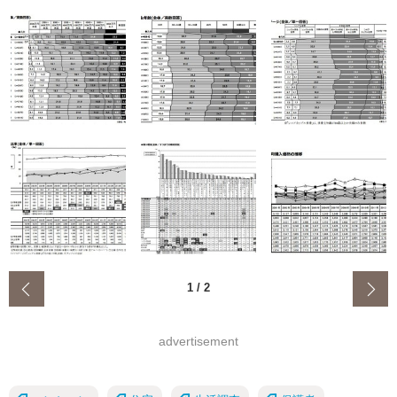
‹
1
/
2
advertisement