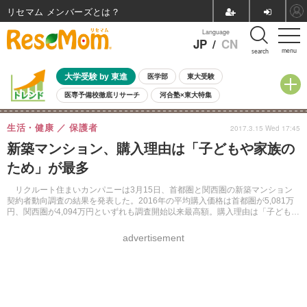
リセマム メンバーズ
Language
JP
/
CN
menu
search
大学受験 by 東進
医学部
東大受験
医専予備校徹底リサーチ
河合塾×東大特集
親子で考える大学選び
高校受験
中学受験
小学校受験
生活・健康
保護者
2017.3.15 Wed 17:45
共通テスト
夏休み
8月開催学校説明会・相談会
新築マンション、購入理由は「子どもや家族の
8月開催イベント・WS
全国公立高校 過去問
人気記事
ため」が最多
自由研究教材（小学生向け）
自由研究教材（中学生向け）
ランキング
リクルート住まいカンパニーは3月15日、首都圏と関西圏の新築マンション
契約者動向調査の結果を発表した。2016年の平均購入価格は首都圏が5,081万
円、関西圏が4,094万円といずれも調査開始以来最高額。購入理由は「子どもや
家族のため」がもっとも多い。
advertisement