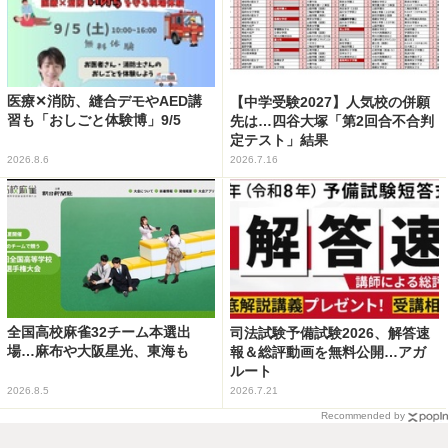
医療✕消防、縫合デモやAED講
【中学受験2027】人気校の併願
習も「おしごと体験博」9/5
先は…四谷大塚「第2回合不合判
定テスト」結果
2026.8.6
2026.7.16
全国高校麻雀32チーム本選出
司法試験予備試験2026、解答速
場…麻布や大阪星光、東海も
報＆総評動画を無料公開…アガ
ルート
2026.8.5
2026.7.21
Recommended by