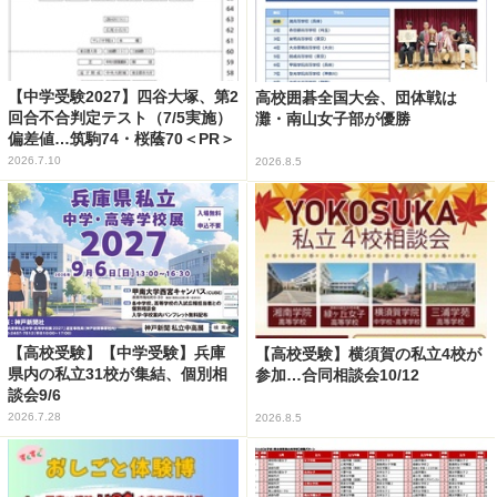
【中学受験2027】四谷大塚、第2
高校囲碁全国大会、団体戦は
回合不合判定テスト（7/5実施）
灘・南山女子部が優勝
偏差値…筑駒74・桜蔭70＜PR＞
2026.7.10
2026.8.5
【高校受験】【中学受験】兵庫
【高校受験】横須賀の私立4校が
県内の私立31校が集結、個別相
参加…合同相談会10/12
談会9/6
2026.7.28
2026.8.5