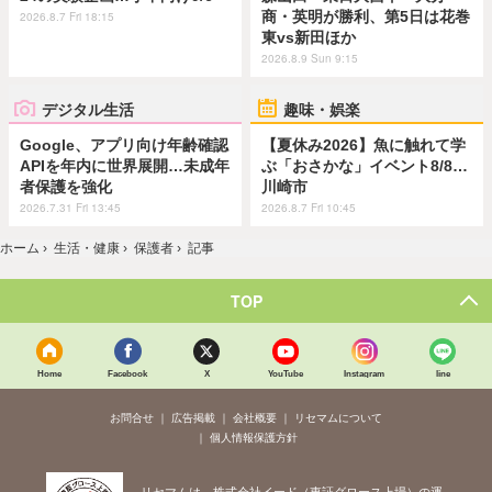
商・英明が勝利、第5日は花巻
2026.8.7 Fri 18:15
東vs新田ほか
2026.8.9 Sun 9:15
デジタル生活
趣味・娯楽
Google、アプリ向け年齢確認
【夏休み2026】魚に触れて学
APIを年内に世界展開…未成年
ぶ「おさかな」イベント8/8…
者保護を強化
川崎市
2026.7.31 Fri 13:45
2026.8.7 Fri 10:45
ホーム
›
生活・健康
›
保護者
›
記事
TOP
Home
Facebook
X
YouTube
Instagram
line
お問合せ
広告掲載
会社概要
リセマムについて
個人情報保護方針
リセマムは、株式会社イード（東証グロース上場）の運