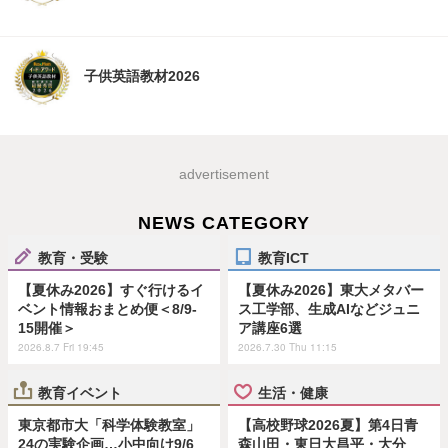
子供英語教材2026
advertisement
NEWS CATEGORY
教育・受験
教育ICT
【夏休み2026】すぐ行けるイ
【夏休み2026】東大メタバー
ベント情報おまとめ便＜8/9-
ス工学部、生成AIなどジュニ
15開催＞
ア講座6選
2026.8.7 Fri 19:45
2026.7.30 Thu 11:15
教育イベント
生活・健康
東京都市大「科学体験教室」
【高校野球2026夏】第4日青
24の実験企画…小中向け9/6
森山田・東日大昌平・大分