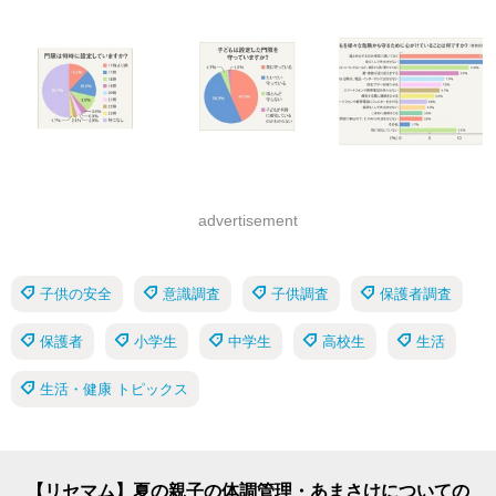
advertisement
子供の安全
意識調査
子供調査
保護者調査
保護者
小学生
中学生
高校生
生活
生活・健康 トピックス
【リセマム】夏の親子の体調管理・あまさけについての