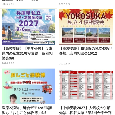
2026.7.10
2026.8.5
【高校受験】【中学受験】兵庫
【高校受験】横須賀の私立4校が
県内の私立31校が集結、個別相
参加…合同相談会10/12
談会9/6
2026.7.28
2026.8.5
医療✕消防、縫合デモやAED講
【中学受験2027】人気校の併願
習も「おしごと体験博」9/5
先は…四谷大塚「第2回合不合判