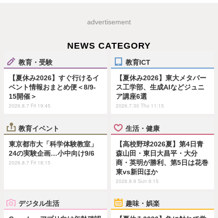
advertisement
NEWS CATEGORY
教育・受験
教育ICT
【夏休み2026】すぐ行けるイ
【夏休み2026】東大メタバー
ベント情報おまとめ便＜8/9-
ス工学部、生成AIなどジュニ
15開催＞
ア講座6選
2026.8.7 Fri 19:45
2026.7.30 Thu 11:15
教育イベント
生活・健康
東京都市大「科学体験教室」
【高校野球2026夏】第4日青
24の実験企画…小中向け9/6
森山田・東日大昌平・大分
商・英明が勝利、第5日は花巻
2026.8.7 Fri 18:15
東vs新田ほか
2026.8.9 Sun 9:15
デジタル生活
趣味・娯楽