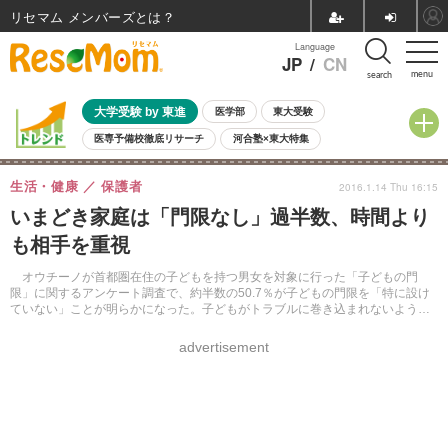
リセマム メンバーズ
Language
JP
/
CN
menu
search
大学受験 by 東進
医学部
東大受験
医専予備校徹底リサーチ
河合塾×東大特集
親子で考える大学選び
高校受験
中学受験
小学校受験
生活・健康
保護者
2016.1.14 Thu 16:15
共通テスト
夏休み
8月開催学校説明会・相談会
いまどき家庭は「門限なし」過半数、時間より
8月開催イベント・WS
全国公立高校 過去問
人気記事
も相手を重視
自由研究教材（小学生向け）
自由研究教材（中学生向け）
ランキング
オウチーノが首都圏在住の子どもを持つ男女を対象に行った「子どもの門
限」に関するアンケート調査で、約半数の50.7％が子どもの門限を「特に設け
ていない」ことが明らかになった。子どもがトラブルに巻き込まれないよう気
をつけていることなども調査している。
advertisement