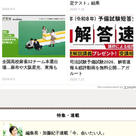
定テスト」結果
2026.8.6
2026.7.16
全国高校麻雀32チーム本選出
司法試験予備試験2026、解答速
場…麻布や大阪星光、東海も
報＆総評動画を無料公開…アガ
ルート
2026.8.5
2026.7.21
Recommended by
特集・連載
編集長・加藤紀子連載「今、会いたい人」