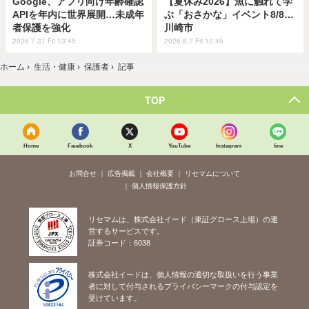
Google、アプリ向け年齢確認
【夏休み2026】魚に触れて学
APIを年内に世界展開…未成年
ぶ「おさかな」イベント8/8…
者保護を強化
川崎市
2026.7.31 Fri 13:45
2026.8.7 Fri 10:45
ホーム
›
生活・健康
›
保護者
›
記事
TOP
Home
Facebook
X
YouTube
Instagram
line
お問合せ
広告掲載
会社概要
リセマムについて
個人情報保護方針
リセマムは、株式会社イード（東証グロース上場）の運
営するサービスです。
証券コード：6038
株式会社イードは、個人情報の適切な取扱いを行う事業
者に対して付与されるプライバシーマークの付与認定を
受けています。