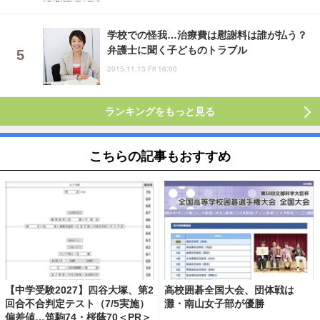
学校での怪我…治療費は慰謝料は誰が払う？
弁護士に聞く子どものトラブル
2015.11.13 Fri 16:00
ランキングをもっと見る
こちらの記事もおすすめ
【中学受験2027】四谷大塚、第2
高校囲碁全国大会、団体戦は
回合不合判定テスト（7/5実施）
灘・南山女子部が優勝
偏差値…筑駒74・桜蔭70＜PR＞