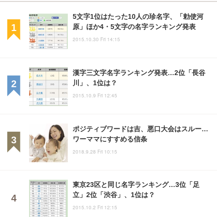
5文字1位はたった10人の珍名字、「勅使河
原」ほか4・5文字の名字ランキング発表
2015.10.30 Fri 14:15
漢字三文字名字ランキング発表…2位「長谷
川」、1位は？
2015.10.9 Fri 12:45
ポジティブワードは吉、悪口大会はスルー…
ワーママにすすめる信条
2018.9.28 Fri 10:15
東京23区と同じ名字ランキング…3位「足
立」2位「渋谷」、1位は？
2015.10.2 Fri 12:15