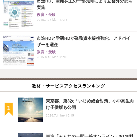
市進HD、筆頭株主の一部売却により立会外分売を
実施
教育・受験
2015.7.27 Mon 17:15
市進HDと学研HDが業務資本提携強化、アドバイ
ザーを選任
教育・受験
2015.6.15 Mon 11:08
教材・サービスアクセスランキング
東京都、第3次「いじめ総合対策」小中高生向
け子供版も公開
2025.7.1 Tue 15:15
東進「みんなの一問一答オンライン」3/1無料