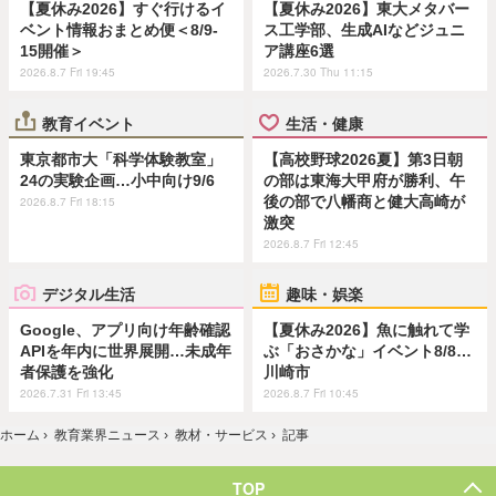
【夏休み2026】すぐ行けるイ
【夏休み2026】東大メタバー
ベント情報おまとめ便＜8/9-
ス工学部、生成AIなどジュニ
15開催＞
ア講座6選
2026.8.7 Fri 19:45
2026.7.30 Thu 11:15
教育イベント
生活・健康
東京都市大「科学体験教室」
【高校野球2026夏】第3日朝
24の実験企画…小中向け9/6
の部は東海大甲府が勝利、午
後の部で八幡商と健大高崎が
2026.8.7 Fri 18:15
激突
2026.8.7 Fri 12:45
デジタル生活
趣味・娯楽
Google、アプリ向け年齢確認
【夏休み2026】魚に触れて学
APIを年内に世界展開…未成年
ぶ「おさかな」イベント8/8…
者保護を強化
川崎市
2026.7.31 Fri 13:45
2026.8.7 Fri 10:45
ホーム
›
教育業界ニュース
›
教材・サービス
›
記事
TOP