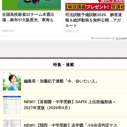
全国高校麻雀32チーム本選出
司法試験予備試験2026、解答速
場…麻布や大阪星光、東海も
報＆総評動画を無料公開…アガ
ルート
2026.8.5
2026.7.21
Recommended by
特集・連載
編集長・加藤紀子連載「今、会いたい人」
NEW!!【首都圏・中学受験】SAPIX 上位校偏差値＜
2027年度版（2026年4月）
NEW!!【関西・中学受験】浜学園「小6合否判定テス