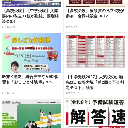
【高校受験】【中学受験】兵庫
【高校受験】横須賀の私立4校が
県内の私立31校が集結、個別相
参加…合同相談会10/12
談会9/6
2026.7.28
2026.8.5
医療✕消防、縫合デモやAED講
【中学受験2027】人気校の併願
習も「おしごと体験博」9/5
先は…四谷大塚「第2回合不合判
定テスト」結果
2026.8.6
2026.7.16