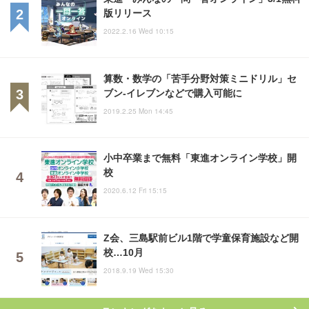
版リリース
2022.2.16 Wed 10:15
算数・数学の「苦手分野対策ミニドリル」セ
ブン-イレブンなどで購入可能に
2019.2.25 Mon 14:45
小中卒業まで無料「東進オンライン学校」開
校
2020.6.12 Fri 15:15
Z会、三島駅前ビル1階で学童保育施設など開
校…10月
2018.9.19 Wed 15:30