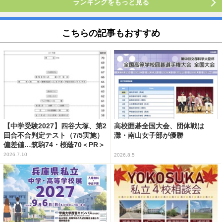
ランキングをもっと見る
こちらの記事もおすすめ
【中学受験2027】四谷大塚、第2
高校囲碁全国大会、団体戦は
回合不合判定テスト（7/5実施）
灘・南山女子部が優勝
偏差値…筑駒74・桜蔭70＜PR＞
2026.7.10
2026.8.5