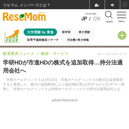
リセマム メンバーズ
Language
JP
/
CN
menu
search
大学受験 by 東進
医学部
東大受験
医専予備校徹底リサーチ
河合塾×東大特集
親子で考える大学選び
高校受験
中学受験
小学校受験
教育業界ニュース
教材・サービス
2017.3.23 Thu 13:15
共通テスト
夏休み
8月開催学校説明会・相談会
学研HDが市進HDの株式を追加取得…持分法適
8月開催イベント・WS
全国公立高校 過去問
人気記事
用会社へ
自由研究教材（小学生向け）
自由研究教材（中学生向け）
ランキング
学研ホールディングスは3月22日、市進ホールディングスの株式を追加取得
すると発表した。株式の追加取得により議決権比率は19.07％から31.47％へ増
加し、市進ホールディングスは学研ホールディングスの持分法適用会社とな
る。
advertisement