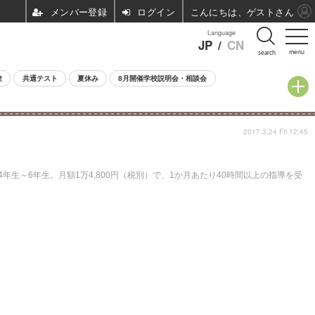
ログイン
こんにちは、ゲストさん
Language
JP
/
CN
menu
search
験
共通テスト
夏休み
8月開催学校説明会・相談会
2017.3.24 Fri 12:45
～6年生。月額1万4,800円（税別）で、1か月あたり40時間以上の指導を受