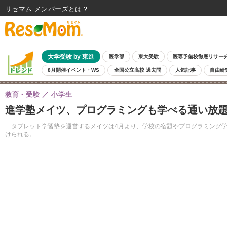
リセマム メンバーズ
大学受験 by 東進
医学部
東大受験
医専予備校徹底リサー
8月開催イベント・WS
全国公立高校 過去問
人気記事
自由研
教育・受験
小学生
進学塾メイツ、プログラミングも学べる通い放
タブレット学習塾を運営するメイツは4月より、学校の宿題やプログラミング学習
けられる。