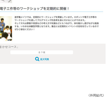
まかせコース」
全 3 枚
拡大写真
《外岡紘代》