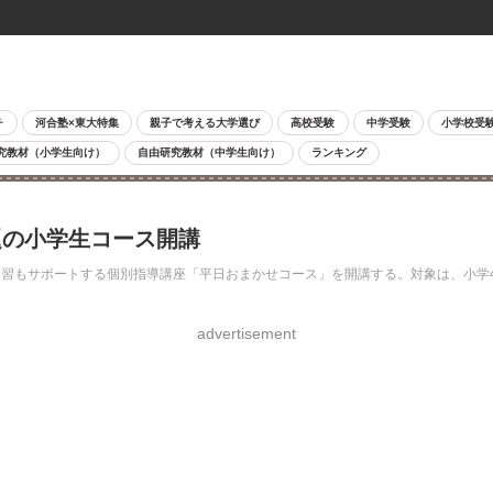
チ
河合塾×東大特集
親子で考える大学選び
高校受験
中学受験
小学校受
究教材（小学生向け）
自由研究教材（中学生向け）
ランキング
題の小学生コース開講
もサポートする個別指導講座「平日おまかせコース」を開講する。対象は、小学4年生
advertisement