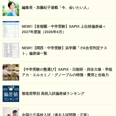
編集長・加藤紀子連載「今、会いたい人」
NEW!!【首都圏・中学受験】SAPIX 上位校偏差値＜
2027年度版（2026年4月）
NEW!!【関西・中学受験】浜学園「小6合否判定テス
ト」偏差値一覧
【中学受験の塾選び】SAPIX・日能研・四谷大塚・早稲
アカ・エルカミノ・グノーブルの特徴・費用と合格力
都道府県別 高校入試偏差値ランキング
全国公立高校入試（過去入試問題・正答）