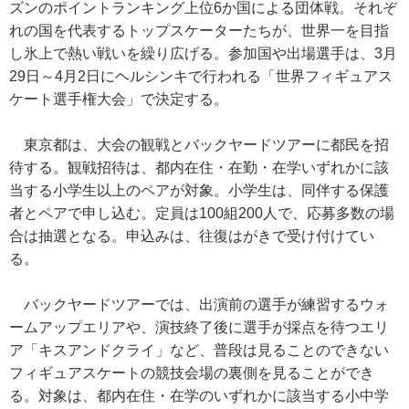
ズンのポイントランキング上位6か国による団体戦。それぞ
れの国を代表するトップスケーターたちが、世界一を目指
し氷上で熱い戦いを繰り広げる。参加国や出場選手は、3月
29日～4月2日にヘルシンキで行われる「世界フィギュアス
ケート選手権大会」で決定する。
東京都は、大会の観戦とバックヤードツアーに都民を招
待する。観戦招待は、都内在住・在勤・在学いずれかに該
当する小学生以上のペアが対象。小学生は、同伴する保護
者とペアで申し込む。定員は100組200人で、応募多数の場
合は抽選となる。申込みは、往復はがきで受け付けてい
る。
バックヤードツアーでは、出演前の選手が練習するウォ
ームアップエリアや、演技終了後に選手が採点を待つエリ
ア「キスアンドクライ」など、普段は見ることのできない
フィギュアスケートの競技会場の裏側を見ることができ
る。対象は、都内在住・在学のいずれかに該当する小中学