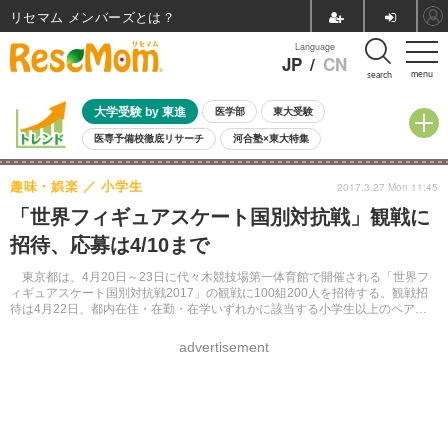
リセマム メンバーズ
Language
JP
/
CN
menu
search
大学受験 by 東進
医学部
東大受験
医専予備校徹底リサーチ
河合塾×東大特集
親子で考える大学選び
高校受験
中学受験
小学校受験
趣味・娯楽
小学生
2017.3.27 Mon 11:45
共通テスト
夏休み
8月開催学校説明会・相談会
「世界フィギュアスケート国別対抗戦」観戦に
8月開催イベント・WS
全国公立高校 過去問
人気記事
招待、応募は4/10まで
自由研究教材（小学生向け）
自由研究教材（中学生向け）
ランキング
東京都は、4月20日～23日に代々木競技場第一体育館で開催される「世界フ
ィギュアスケート国別対抗戦2017」の観戦に100組200人を招待する。観戦招
待は4月22日、都内在住・在勤・在学いずれかに該当する小学生以上のペアが
対象。
advertisement