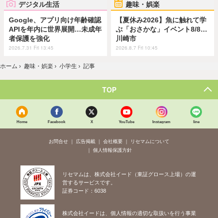
デジタル生活
趣味・娯楽
Google、アプリ向け年齢確認
【夏休み2026】魚に触れて学
APIを年内に世界展開…未成年
ぶ「おさかな」イベント8/8…
者保護を強化
川崎市
2026.7.31 Fri 13:45
2026.8.7 Fri 10:45
ホーム
›
趣味・娯楽
›
小学生
›
記事
TOP
Home
Facebook
X
YouTube
Instagram
line
お問合せ
広告掲載
会社概要
リセマムについて
個人情報保護方針
リセマムは、株式会社イード（東証グロース上場）の運
営するサービスです。
証券コード：6038
株式会社イードは、個人情報の適切な取扱いを行う事業