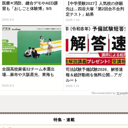
医療✕消防、縫合デモやAED講
【中学受験2027】人気校の併願
習も「おしごと体験博」9/5
先は…四谷大塚「第2回合不合判
定テスト」結果
2026.8.6
2026.7.16
全国高校麻雀32チーム本選出
司法試験予備試験2026、解答速
場…麻布や大阪星光、東海も
報＆総評動画を無料公開…アガ
ルート
2026.8.5
2026.7.21
Recommended by
特集・連載