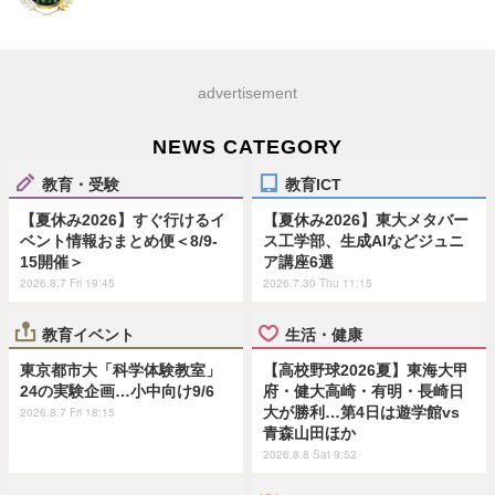
advertisement
NEWS CATEGORY
教育・受験
教育ICT
【夏休み2026】すぐ行けるイ
【夏休み2026】東大メタバー
ベント情報おまとめ便＜8/9-
ス工学部、生成AIなどジュニ
15開催＞
ア講座6選
2026.8.7 Fri 19:45
2026.7.30 Thu 11:15
教育イベント
生活・健康
東京都市大「科学体験教室」
【高校野球2026夏】東海大甲
24の実験企画…小中向け9/6
府・健大高崎・有明・長崎日
大が勝利…第4日は遊学館vs
2026.8.7 Fri 18:15
青森山田ほか
2026.8.8 Sat 9:52