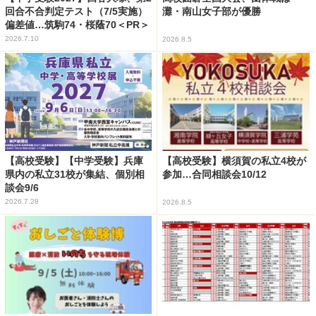
回合不合判定テスト（7/5実施）
灘・南山女子部が優勝
偏差値…筑駒74・桜蔭70＜PR＞
2026.7.10
2026.8.5
【高校受験】【中学受験】兵庫
【高校受験】横須賀の私立4校が
県内の私立31校が集結、個別相
参加…合同相談会10/12
談会9/6
2026.7.28
2026.8.5