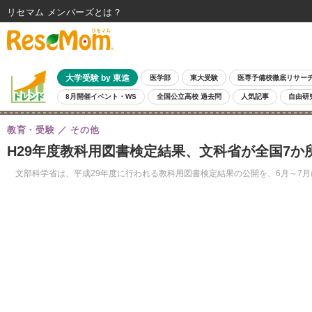
リセマム メンバーズ
大学受験 by 東進
医学部
東大受験
医専予備校徹底リサー
8月開催イベント・WS
全国公立高校 過去問
人気記事
自由研
教育・受験
その他
H29年度教科用図書検定結果、文科省が全国7か
文部科学省は、平成29年度に行われる教科用図書検定結果の公開を、6月～7月