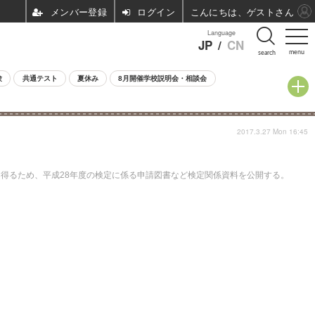
ログイン
こんにちは、ゲストさん
Language
JP
/
CN
menu
search
験
共通テスト
夏休み
8月開催学校説明会・相談会
2017.3.27 Mon 16:45
得るため、平成28年度の検定に係る申請図書など検定関係資料を公開する。