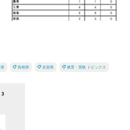
良県
島根県
佐賀県
教育・受験 トピックス
3