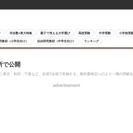
チ
河合塾×東大特集
親子で考える大学選び
高校受験
中学受験
小学校受
究教材（小学生向け）
自由研究教材（中学生向け）
ランキング
所で公開
に東京・秋田・千葉など、全国7会場で実施する。教科書検定へのより一層の理解を
advertisement