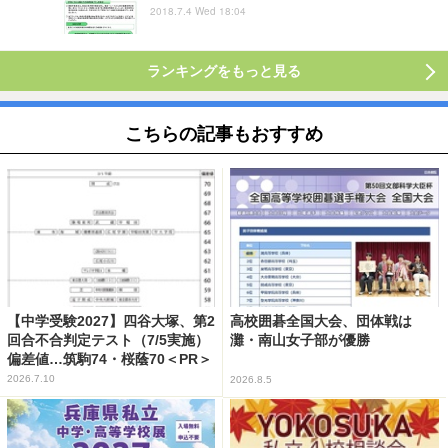
2018.7.4 Wed 18:04
ランキングをもっと見る
こちらの記事もおすすめ
【中学受験2027】四谷大塚、第2
高校囲碁全国大会、団体戦は
回合不合判定テスト（7/5実施）
灘・南山女子部が優勝
偏差値…筑駒74・桜蔭70＜PR＞
2026.7.10
2026.8.5