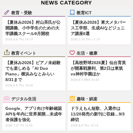
NEWS CATEGORY
教育・受験
教育ICT
【夏休み2026】村山斉氏が公
【夏休み2026】東大メタバー
開講義、小中学生のための大
ス工学部、生成AIなどジュニ
学講義スクール9月開校
ア講座6選
2026.8.6 Thu 19:15
2026.7.30 Thu 11:15
教育イベント
生活・健康
【夏休み2026】ピアノ未経験
【高校野球2026夏】仙台育英
でも楽しめる「AI Duo
が開幕戦勝利、第2日は東筑
Piano」横浜みなとみらい
vs神村学園ほか
8/31まで
2026.8.5 Wed 20:32
2026.8.6 Thu 19:45
デジタル生活
趣味・娯楽
Google、アプリ向け年齢確認
ドラえもん短歌、入選作は
APIを年内に世界展開…未成年
11/20発売の新刊に収録…9/3
者保護を強化
締切
2026.7.31 Fri 13:45
2026.8.6 Thu 15:15