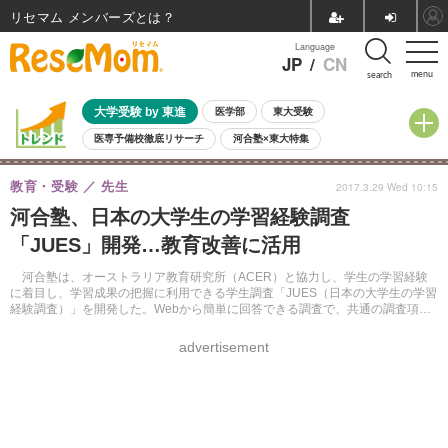
リセマム メンバーズ
Language
JP
/
CN
menu
search
大学受験 by 東進
医学部
東大受験
医専予備校徹底リサーチ
河合塾×東大特集
親子で考える大学選び
高校受験
中学受験
小学校受験
教育・受験
先生
2017.3.29 Wed 10:15
共通テスト
夏休み
8月開催学校説明会・相談会
河合塾、日本の大学生の学習経験調査
8月開催イベント・WS
全国公立高校 過去問
人気記事
「JUES」開発…教育改善に活用
自由研究教材（小学生向け）
自由研究教材（中学生向け）
ランキング
河合塾は、オーストラリア教育研究所（ACER）と協力し、学生の学習経験
に着目し、学習成果の把握に利用できる学生調査「JUES（日本の大学生の学習
経験調査）」を開発した。Webから簡単に回答できる調査で、共通の調査項目
により参加大学と比較できる。
advertisement