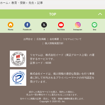
ホーム
›
教育・受験
›
先生
›
記事
TOP
Home
Facebook
X
YouTube
Instagram
line
お問合せ
広告掲載
会社概要
リセマムについて
個人情報保護方針
リセマムは、株式会社イード（東証グロース上場）の運
営するサービスです。
証券コード：6038
株式会社イードは、個人情報の適切な取扱いを行う事業
者に対して付与されるプライバシーマークの付与認定を
受けています。
紹介した商品/サービスを購入、契約した場合に、
売上の一部が弊社サイトに還元されることがあります。
当サイトに掲載の記事・見出し・写真・画像の無断転載を禁じます。
Copyright © 2026 IID, Inc.