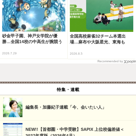
砂金甲子園、神戸女学院が優
全国高校麻雀32チーム本選出
勝…全国14校の中高生が腕競う
場…麻布や大阪星光、東海も
2026.7.29
2026.8.5
Recommended by
特集・連載
編集長・加藤紀子連載「今、会いたい人」
NEW!!【首都圏・中学受験】SAPIX 上位校偏差値＜
2027年度版（2026年4月）