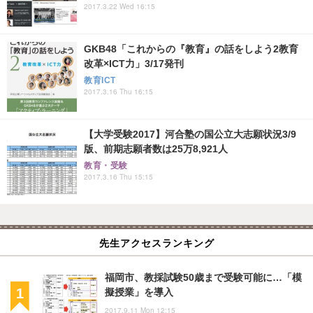
2017.3.22 Wed 16:15
GKB48「これからの『教育』の話をしよう2教育
改革×ICT力」3/17発刊
教育ICT
2017.3.16 Thu 16:15
【大学受験2017】河合塾の国公立大志願状況3/9
版、前期志願者数は25万8,921人
教育・受験
2017.3.16 Thu 15:15
先生アクセスランキング
福岡市、教採試験50歳まで受験可能に…「模
擬授業」を導入
2017.9.11 Mon 12:15