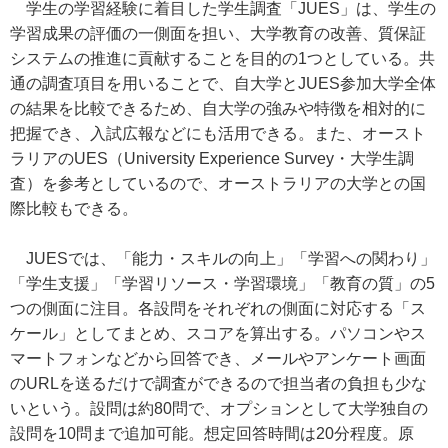
学生の学習経験に着目した学生調査「JUES」は、学生の
学習成果の評価の一側面を担い、大学教育の改善、質保証
システムの推進に貢献することを目的の1つとしている。共
通の調査項目を用いることで、自大学とJUES参加大学全体
の結果を比較できるため、自大学の強みや特徴を相対的に
把握でき、入試広報などにも活用できる。また、オースト
ラリアのUES（University Experience Survey・大学生調
査）を参考としているので、オーストラリアの大学との国
際比較もできる。
JUESでは、「能力・スキルの向上」「学習への関わり」
「学生支援」「学習リソース・学習環境」「教育の質」の5
つの側面に注目。各設問をそれぞれの側面に対応する「ス
ケール」としてまとめ、スコアを算出する。パソコンやス
マートフォンなどから回答でき、メールやアンケート画面
のURLを送るだけで調査ができるので担当者の負担も少な
いという。設問は約80問で、オプションとして大学独自の
設問を10問まで追加可能。想定回答時間は20分程度。原