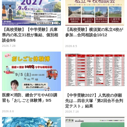
【高校受験】【中学受験】兵庫
【高校受験】横須賀の私立4校が
県内の私立31校が集結、個別相
参加…合同相談会10/12
談会9/6
2026.7.28
2026.8.5
医療✕消防、縫合デモやAED講
【中学受験2027】人気校の併願
習も「おしごと体験博」9/5
先は…四谷大塚「第2回合不合判
定テスト」結果
2026.8.6
2026.7.16