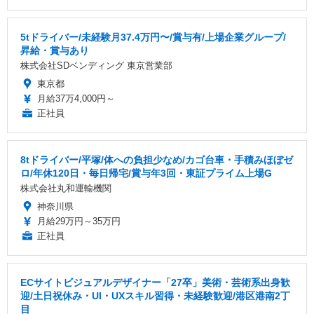
5tドライバー/未経験月37.4万円〜/賞与有/上場企業グループ/
昇給・賞与あり
株式会社SDベンディング 東京営業部
東京都
月給37万4,000円～
正社員
8tドライバー/平塚/体への負担少なめ/カゴ台車・手積みほぼゼ
ロ/年休120日・毎日帰宅/賞与年3回・東証プライム上場G
株式会社丸和運輸機関
神奈川県
月給29万円～35万円
正社員
ECサイトビジュアルデザイナー「27卒」美術・芸術系出身歓
迎/土日祝休み・UI・UXスキル習得・未経験歓迎/港区港南2丁
目