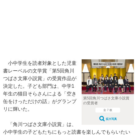
小中学生を読者対象とした児童
書レーベルの文学賞「第5回角川
つばさ文庫小説賞」の受賞作品が
決定した。子ども部門は、中学1
年生の猫目そらさんによる「空き
第5回角川つばさ文庫小説賞
缶をけっただけの話」がグランプ
の受賞者
リに輝いた。
全 7 枚
拡大写真
「角川つばさ文庫小説賞」は、
小中学生の子どもたちにもっと読書を楽しんでもらいたい