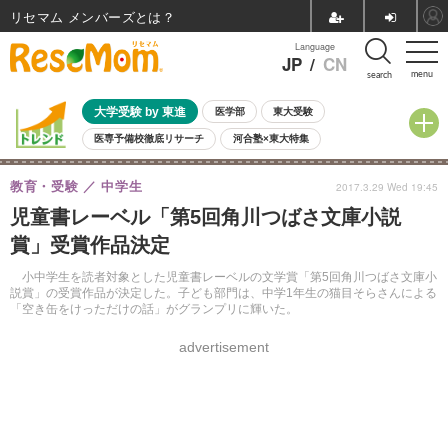
リセマム メンバーズ
Language
JP
/
CN
menu
search
大学受験 by 東進
医学部
東大受験
医専予備校徹底リサーチ
河合塾×東大特集
親子で考える大学選び
高校受験
中学受験
小学校受験
教育・受験
中学生
2017.3.29 Wed 19:45
共通テスト
夏休み
8月開催学校説明会・相談会
児童書レーベル「第5回角川つばさ文庫小説
8月開催イベント・WS
全国公立高校 過去問
人気記事
賞」受賞作品決定
自由研究教材（小学生向け）
自由研究教材（中学生向け）
ランキング
小中学生を読者対象とした児童書レーベルの文学賞「第5回角川つばさ文庫小
説賞」の受賞作品が決定した。子ども部門は、中学1年生の猫目そらさんによる
「空き缶をけっただけの話」がグランプリに輝いた。
advertisement