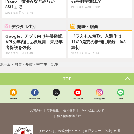
Piano」横浜みなとみらい
vs神村学園ほか
8/31まで
2026.8.5 Wed 20:32
2026.8.6 Thu 19:45
デジタル生活
趣味・娯楽
Google、アプリ向け年齢確認
ドラえもん短歌、入選作は
APIを年内に世界展開…未成年
11/20発売の新刊に収録…9/3
者保護を強化
締切
2026.7.31 Fri 13:45
2026.8.6 Thu 15:15
ホーム
›
教育・受験
›
中学生
›
記事
TOP
Home
Facebook
X
YouTube
Instagram
line
お問合せ
広告掲載
会社概要
リセマムについて
個人情報保護方針
リセマムは、株式会社イード（東証グロース上場）の運