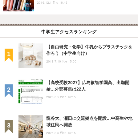
2016.12.1 Thu 16:45
中学生アクセスランキング
【自由研究・化学】牛乳からプラスチックを
作ろう（中学生向け）
2018.7.10 Tue 15:00
【高校受験2027】広島叡智学園高、出願開
始…外部募集は22人
2026.8.5 Wed 16:15
龍谷大、瀬田に交流拠点を開設…中高生や地
域住民へ開放
2026.8.5 Wed 15:15