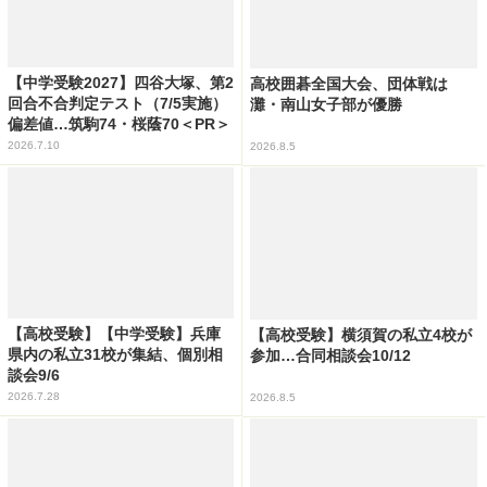
【中学受験2027】四谷大塚、第2
高校囲碁全国大会、団体戦は
回合不合判定テスト（7/5実施）
灘・南山女子部が優勝
偏差値…筑駒74・桜蔭70＜PR＞
2026.7.10
2026.8.5
【高校受験】【中学受験】兵庫
【高校受験】横須賀の私立4校が
県内の私立31校が集結、個別相
参加…合同相談会10/12
談会9/6
2026.7.28
2026.8.5