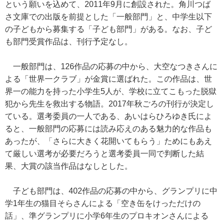
という願いを込めて、2011年9月に創設された。角川つば
さ文庫での出版を前提とした「一般部門」と、中学生以下
の子どもから募集する「子ども部門」がある。なお、子ど
も部門受賞作品は、刊行予定なし。
一般部門は、126作品の応募の中から、大空なつきさんに
よる「世界一クラブ」が金賞に選ばれた。この作品は、世
界一の能力を持った小学生5人が、学校に立てこもった脱獄
犯から先生を救出する物語。2017年秋ごろの刊行が決定し
ている。選考委員の一人である、あいはらひろゆき氏によ
ると、一般部門の応募には読み応えのある魅力的な作品も
あったが、「さらに大きく花開いてもらう」ためにもあえ
て厳しい選考が必要だろうと選考委員一同で判断した結
果、大賞の該当作品はなしとした。
子ども部門は、402作品の応募の中から、グランプリに中
学1年生の猫目そらさんによる「空き缶をけっただけの
話」、準グランプリに小学6年生のプロキオンさんによる