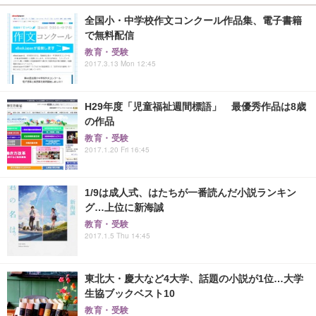
全国小・中学校作文コンクール作品集、電子書籍
で無料配信
教育・受験
2017.3.13 Mon 12:45
H29年度「児童福祉週間標語」 最優秀作品は8歳
の作品
教育・受験
2017.1.20 Fri 16:45
1/9は成人式、はたちが一番読んだ小説ランキン
グ…上位に新海誠
教育・受験
2017.1.5 Thu 14:45
東北大・慶大など4大学、話題の小説が1位…大学
生協ブックベスト10
教育・受験