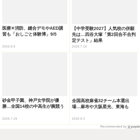
医療✕消防、縫合デモやAED講
【中学受験2027】人気校の併願
習も「おしごと体験博」9/5
先は…四谷大塚「第2回合不合判
定テスト」結果
2026.8.6
2026.7.16
砂金甲子園、神戸女学院が優
全国高校麻雀32チーム本選出
勝…全国14校の中高生が腕競う
場…麻布や大阪星光、東海も
2026.7.29
2026.8.5
Recommended by