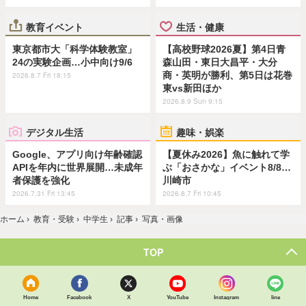
教育イベント
生活・健康
東京都市大「科学体験教室」
【高校野球2026夏】第4日青
24の実験企画…小中向け9/6
森山田・東日大昌平・大分
商・英明が勝利、第5日は花巻
2026.8.7 Fri 18:15
東vs新田ほか
2026.8.9 Sun 9:15
デジタル生活
趣味・娯楽
Google、アプリ向け年齢確認
【夏休み2026】魚に触れて学
APIを年内に世界展開…未成年
ぶ「おさかな」イベント8/8…
者保護を強化
川崎市
2026.7.31 Fri 13:45
2026.8.7 Fri 10:45
ホーム
›
教育・受験
›
中学生
›
記事
›
写真・画像
TOP
Home
Facebook
X
YouTube
Instagram
line