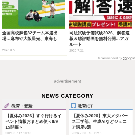
全国高校麻雀32チーム本選出
司法試験予備試験2026、解答速
場…麻布や大阪星光、東海も
報＆総評動画を無料公開…アガ
ルート
2026.8.5
2026.7.21
Recommended by
advertisement
NEWS CATEGORY
教育・受験
教育ICT
【夏休み2026】すぐ行けるイ
【夏休み2026】東大メタバー
ベント情報おまとめ便＜8/9-
ス工学部、生成AIなどジュニ
15開催＞
ア講座6選
2026.8.7 Fri 19:45
2026.7.30 Thu 11:15