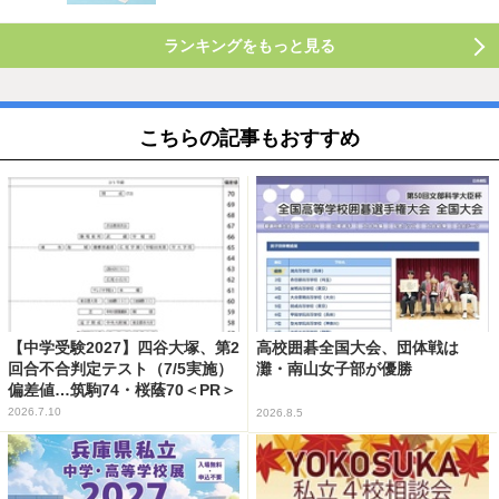
ランキングをもっと見る
こちらの記事もおすすめ
【中学受験2027】四谷大塚、第2
高校囲碁全国大会、団体戦は
回合不合判定テスト（7/5実施）
灘・南山女子部が優勝
偏差値…筑駒74・桜蔭70＜PR＞
2026.7.10
2026.8.5