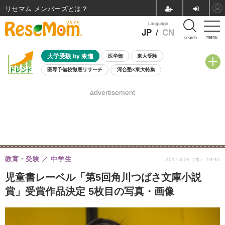
リセマム メンバーズ
Language
JP
/
CN
menu
search
大学受験 by 東進
医学部
東大受験
医専予備校徹底リサーチ
河合塾×東大特集
親子で考える大学選び
高校受験
中学受験
小学校受験
advertisement
共通テスト
夏休み
8月開催学校説明会・相談会
8月開催イベント・WS
全国公立高校 過去問
人気記事
自由研究教材（小学生向け）
自由研究教材（中学生向け）
ランキング
教育・受験
中学生
2017.3.29（水） 19:45
児童書レーベル「第5回角川つばさ文庫小説
賞」受賞作品決定 5枚目の写真・画像