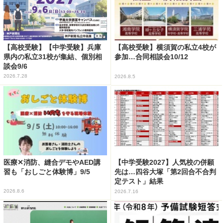
【高校受験】【中学受験】兵庫
【高校受験】横須賀の私立4校が
県内の私立31校が集結、個別相
参加…合同相談会10/12
談会9/6
2026.7.28
2026.8.5
医療✕消防、縫合デモやAED講
【中学受験2027】人気校の併願
習も「おしごと体験博」9/5
先は…四谷大塚「第2回合不合判
定テスト」結果
2026.8.6
2026.7.16