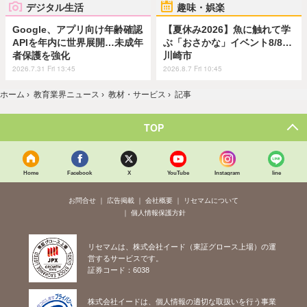
デジタル生活
趣味・娯楽
Google、アプリ向け年齢確認
【夏休み2026】魚に触れて学
APIを年内に世界展開…未成年
ぶ「おさかな」イベント8/8…
者保護を強化
川崎市
2026.7.31 Fri 13:45
2026.8.7 Fri 10:45
ホーム
›
教育業界ニュース
›
教材・サービス
›
記事
TOP
Home
Facebook
X
YouTube
Instagram
line
お問合せ
広告掲載
会社概要
リセマムについて
個人情報保護方針
リセマムは、株式会社イード（東証グロース上場）の運
営するサービスです。
証券コード：6038
株式会社イードは、個人情報の適切な取扱いを行う事業