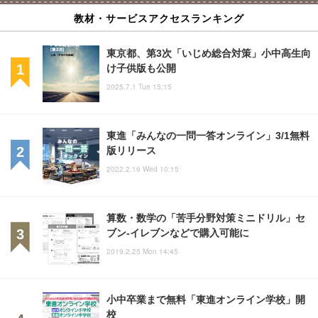
教材・サービスアクセスランキング
東京都、第3次「いじめ総合対策」小中高生向
け子供版も公開
2025.7.1 Tue 15:15
東進「みんなの一問一答オンライン」3/1無料
版リリース
2022.2.16 Wed 10:15
算数・数学の「苦手分野対策ミニドリル」セ
ブン-イレブンなどで購入可能に
2019.2.25 Mon 14:45
小中卒業まで無料「東進オンライン学校」開
校