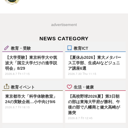
advertisement
NEWS CATEGORY
教育・受験
教育ICT
【大学受験】東京科学大や筑
【夏休み2026】東大メタバー
波大「国立大学だけの進学説
ス工学部、生成AIなどジュニ
明会」8/29
ア講座6選
2026.8.7 Fri 17:15
2026.7.30 Thu 11:15
教育イベント
生活・健康
東京都市大「科学体験教室」
【高校野球2026夏】第3日朝
24の実験企画…小中向け9/6
の部は東海大甲府が勝利、午
後の部で八幡商と健大高崎が
2026.8.7 Fri 18:15
激突
2026.8.7 Fri 12:45