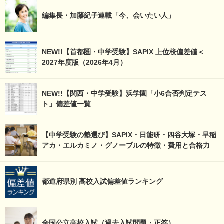
編集長・加藤紀子連載「今、会いたい人」
NEW!!【首都圏・中学受験】SAPIX 上位校偏差値＜
2027年度版（2026年4月）
NEW!!【関西・中学受験】浜学園「小6合否判定テス
ト」偏差値一覧
【中学受験の塾選び】SAPIX・日能研・四谷大塚・早稲
アカ・エルカミノ・グノーブルの特徴・費用と合格力
都道府県別 高校入試偏差値ランキング
全国公立高校入試（過去入試問題・正答）