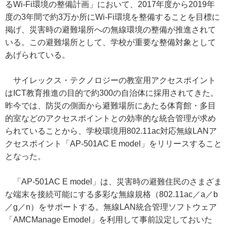
るWi-Fi環境の整備計画」において、2017年度から2019年
度の3年間で約3万か所にWi-Fi環境を整備することを目標に
掲げ、災害時の避難場所への無線環境の整備が推進されて
いる。この避難場所として、学校が重要な整備対象として
あげられている。
サイレックス・テクノロジーの教室用アクセスポイント
はICT教育推進の目的で約300の自治体に採用されてきた。
昨今では、防災の側面から避難場所にあたる体育館・多目
的室などのアクセスポイントとの効率的な統合管理が求め
られていることから、学校環境用802.11ac対応無線LANア
クセスポイント「AP-501AC E model」をリリースすること
となった。
「AP-501AC E model」は、災害時の避難住民のさまざま
な端末を接続可能にする多彩な無線規格（802.11ac／a／b
／g／n）をサポートする。無線LAN統合管理ソフトウェア
「AMCManage Emodel」を利用して事前設定しておいた