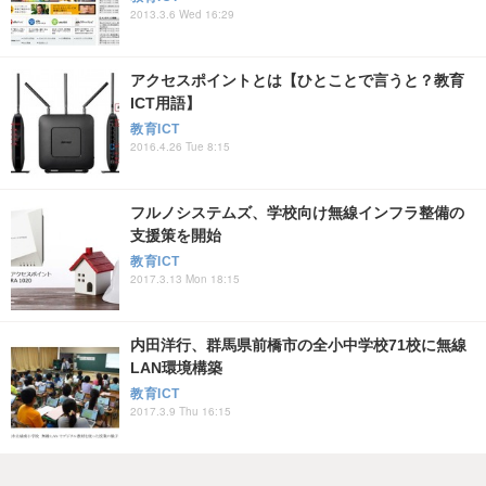
2013.3.6 Wed 16:29
アクセスポイントとは【ひとことで言うと？教育
ICT用語】
教育ICT
2016.4.26 Tue 8:15
フルノシステムズ、学校向け無線インフラ整備の
支援策を開始
教育ICT
2017.3.13 Mon 18:15
内田洋行、群馬県前橋市の全小中学校71校に無線
LAN環境構築
教育ICT
2017.3.9 Thu 16:15