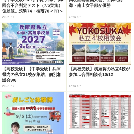
回合不合判定テスト（7/5実施）
灘・南山女子部が優勝
偏差値…筑駒74・桜蔭70＜PR＞
2026.7.10
2026.8.5
【高校受験】【中学受験】兵庫
【高校受験】横須賀の私立4校が
県内の私立31校が集結、個別相
参加…合同相談会10/12
談会9/6
2026.7.28
2026.8.5