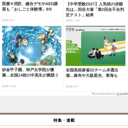
医療✕消防、縫合デモやAED講
【中学受験2027】人気校の併願
習も「おしごと体験博」9/5
先は…四谷大塚「第2回合不合判
定テスト」結果
2026.8.6
2026.7.16
砂金甲子園、神戸女学院が優
全国高校麻雀32チーム本選出
勝…全国14校の中高生が腕競う
場…麻布や大阪星光、東海も
2026.7.29
2026.8.5
Recommended by
特集・連載