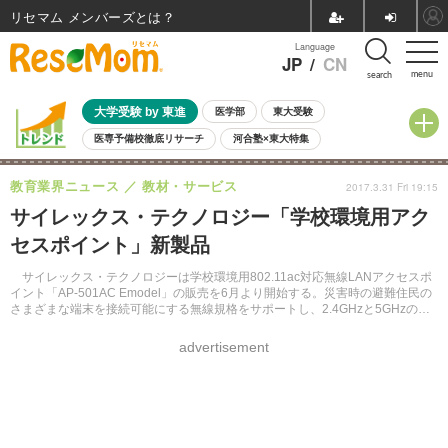
リセマム メンバーズ
Language
JP
/
CN
menu
search
大学受験 by 東進
医学部
東大受験
医専予備校徹底リサーチ
河合塾×東大特集
親子で考える大学選び
高校受験
中学受験
小学校受験
教育業界ニュース
教材・サービス
2017.3.31 Fri 19:15
共通テスト
夏休み
8月開催学校説明会・相談会
サイレックス・テクノロジー「学校環境用アク
8月開催イベント・WS
全国公立高校 過去問
人気記事
セスポイント」新製品
自由研究教材（小学生向け）
自由研究教材（中学生向け）
ランキング
サイレックス・テクノロジーは学校環境用802.11ac対応無線LANアクセスポ
イント「AP-501AC Emodel」の販売を6月より開始する。災害時の避難住民の
さまざまな端末を接続可能にする無線規格をサポートし、2.4GHzと5GHzの同
時動作にも対応している。
advertisement