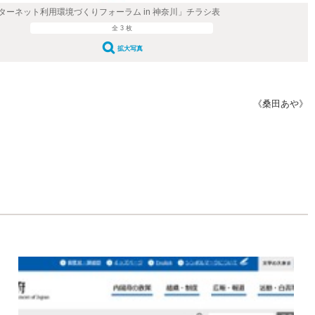
ターネット利用環境づくりフォーラム in 神奈川」チラシ表
全 3 枚
拡大写真
《桑田あや》