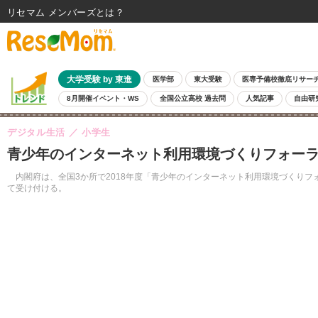
リセマム メンバーズ
大学受験 by 東進
医学部
東大受験
医専予備校徹底リサー
8月開催イベント・WS
全国公立高校 過去問
人気記事
自由研
デジタル生活
小学生
青少年のインターネット利用環境づくりフォーラム
内閣府は、全国3か所で2018年度「青少年のインターネット利用環境づくりフォー
て受け付ける。