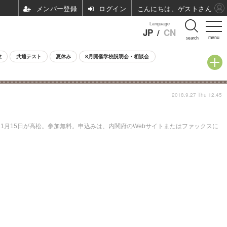
ログイン
こんにちは、ゲストさん
Language
JP
/
CN
menu
search
験
共通テスト
夏休み
8月開催学校説明会・相談会
2018.9.27 Thu 12:45
11月15日が高松。参加無料。申込みは、内閣府のWebサイトまたはファックスに