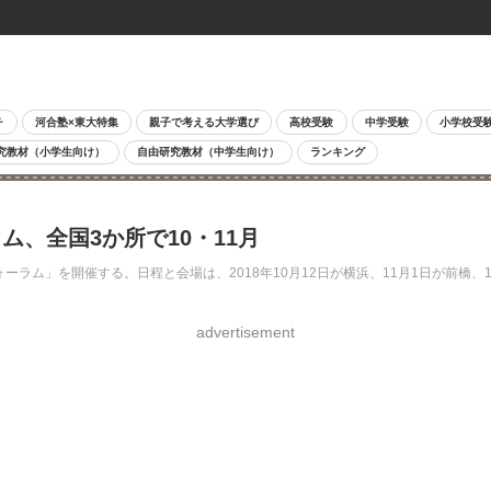
チ
河合塾×東大特集
親子で考える大学選び
高校受験
中学受験
小学校受
究教材（小学生向け）
自由研究教材（中学生向け）
ランキング
、全国3か所で10・11月
ラム」を開催する。日程と会場は、2018年10月12日が横浜、11月1日が前橋、
advertisement