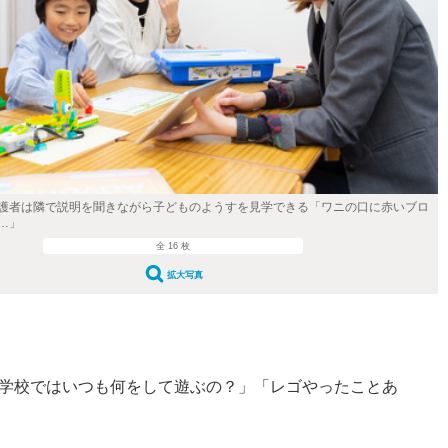
護者は隣で説明を聞きながら子どものようすを見学できる「ワニの口に赤いブロ
…」
全 16 枚
拡大写真
学校ではいつも何をして遊ぶの？」「レゴやったことあ