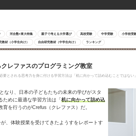
チ
河合塾×東大特集
親子で考える大学選び
高校受験
中学受験
小学校受
究教材（小学生向け）
自由研究教材（中学生向け）
ランキング
るクレファスのプログラミング教室
に必要とされる思考力を身に付ける学習方法は「机に向かって詰め込むことではない
化となり、日本の子どもたちの未来の学びがスタ
るために最適な学習方法は「
机に向かって詰め込
育を行うのがCrefus（クレファス）だ。
が、体験授業を受けてきたようすをレポートす