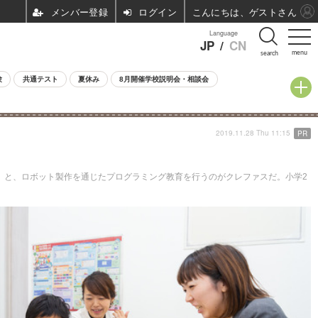
ログイン
こんにちは、ゲストさん
Language
JP
/
CN
menu
search
験
共通テスト
夏休み
8月開催学校説明会・相談会
2019.11.28 Thu 11:15
PR
」と、ロボット製作を通じたプログラミング教育を行うのがクレファスだ。小学2