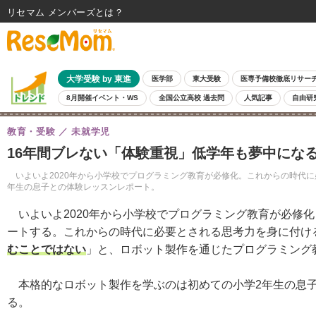
リセマム メンバーズ
大学受験 by 東進
医学部
東大受験
医専予備校徹底リサー
8月開催イベント・WS
全国公立高校 過去問
人気記事
自由研
教育・受験
未就学児
16年間ブレない「体験重視」低学年も夢中にな
いよいよ2020年から小学校でプログラミング教育が必修化。これからの時代
年生の息子との体験レッスンレポート。
いよいよ2020年から小学校でプログラミング教育が必修
ートする。これからの時代に必要とされる思考力を身に付け
むことではない
」と、ロボット製作を通じたプログラミング教
本格的なロボット製作を学ぶのは初めての小学2年生の息子
る。