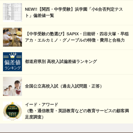
NEW!!【関西・中学受験】浜学園「小6合否判定テス
ト」偏差値一覧
【中学受験の塾選び】SAPIX・日能研・四谷大塚・早稲
アカ・エルカミノ・グノーブルの特徴・費用と合格力
都道府県別 高校入試偏差値ランキング
全国公立高校入試（過去入試問題・正答）
イード・アワード
（塾・通信教育・英語教育などの教育サービスの顧客満
足度調査）