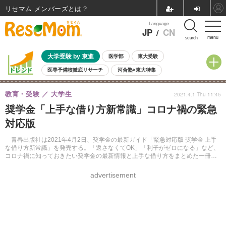
リセマム メンバーズ
Language
JP
/
CN
menu
search
大学受験 by 東進
医学部
東大受験
医専予備校徹底リサーチ
河合塾×東大特集
親子で考える大学選び
高校受験
中学受験
小学校受験
教育・受験
大学生
2021.4.1 Thu 11:45
共通テスト
夏休み
8月開催学校説明会・相談会
奨学金「上手な借り方新常識」コロナ禍の緊急
8月開催イベント・WS
全国公立高校 過去問
人気記事
対応版
自由研究教材（小学生向け）
自由研究教材（中学生向け）
ランキング
青春出版社は2021年4月2日、奨学金の最新ガイド「緊急対応版 奨学金 上手
な借り方新常識」を発売する。「返さなくてOK」「利子がゼロになる」など、
コロナ禍に知っておきたい奨学金の最新情報と上手な借り方をまとめた一冊。
価格は1,210円（税込）。
advertisement