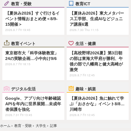
教育・受験
教育ICT
【夏休み2026】すぐ行けるイ
【夏休み2026】東大メタバー
ベント情報おまとめ便＜8/9-
ス工学部、生成AIなどジュニ
15開催＞
ア講座6選
2026.8.7 Fri 19:45
2026.7.30 Thu 11:15
教育イベント
生活・健康
東京都市大「科学体験教室」
【高校野球2026夏】第3日朝
24の実験企画…小中向け9/6
の部は東海大甲府が勝利、午
後の部で八幡商と健大高崎が
2026.8.7 Fri 18:15
激突
2026.8.7 Fri 12:45
デジタル生活
趣味・娯楽
Google、アプリ向け年齢確認
【夏休み2026】魚に触れて学
APIを年内に世界展開…未成年
ぶ「おさかな」イベント8/8…
者保護を強化
川崎市
2026.7.31 Fri 13:45
2026.8.7 Fri 10:45
ホーム
›
教育・受験
›
大学生
›
記事