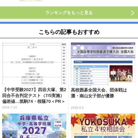
ランキングをもっと見る
こちらの記事もおすすめ
【中学受験2027】四谷大塚、第2
高校囲碁全国大会、団体戦は
回合不合判定テスト（7/5実施）
灘・南山女子部が優勝
偏差値…筑駒74・桜蔭70＜PR＞
2026.7.10
2026.8.5