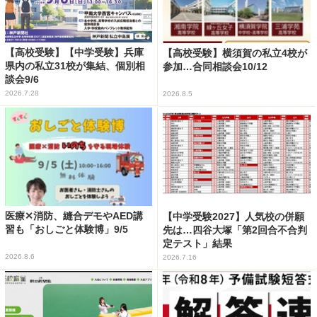
【高校受験】【中学受験】兵庫
【高校受験】横須賀の私立4校が
県内の私立31校が集結、個別相
参加…合同相談会10/12
談会9/6
2026.7.28
2026.8.5
医療✕消防、縫合デモやAED講
【中学受験2027】人気校の併願
習も「おしごと体験博」9/5
先は…四谷大塚「第2回合不合判
定テスト」結果
2026.8.6
2026.7.16