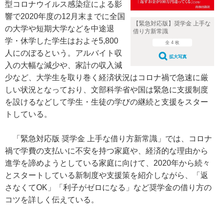
型コロナウイルス感染症による影
響で2020年度の12月末までに全国
【緊急対応版】奨学金 上手な
の大学や短期大学などを中途退
借り方新常識
学・休学した学生はおよそ5,800
全 4 枚
人にのぼるという。アルバイト収
拡大写真
入の大幅な減少や、家計の収入減
少など、大学生を取り巻く経済状況はコロナ禍で急速に厳
しい状況となっており、文部科学省や国は緊急に支援制度
を設けるなどして学生・生徒の学びの継続と支援をスター
トしている。
「緊急対応版 奨学金 上手な借り方新常識」では、コロナ
禍で学費の支払いに不安を持つ家庭や、経済的な理由から
進学を諦めようとしている家庭に向けて、2020年から続々
とスタートしている新制度や支援策を紹介しながら、「返
さなくてOK」「利子がゼロになる」など奨学金の借り方の
コツを詳しく伝えている。