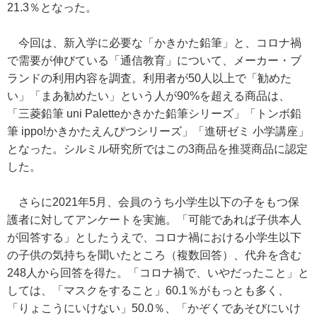
21.3％となった。
今回は、新入学に必要な「かきかた鉛筆」と、コロナ禍
で需要が伸びている「通信教育」について、メーカー・ブ
ランドの利用内容を調査。利用者が50人以上で「勧めた
い」「まあ勧めたい」という人が90%を超える商品は、
「三菱鉛筆 uni Paletteかきかた鉛筆シリーズ」「トンボ鉛
筆 ippo!かきかたえんぴつシリーズ」「進研ゼミ 小学講座」
となった。シルミル研究所ではこの3商品を推奨商品に認定
した。
さらに2021年5月、会員のうち小学生以下の子をもつ保
護者に対してアンケートを実施。「可能であれば子供本人
が回答する」としたうえで、コロナ禍における小学生以下
の子供の気持ちを聞いたところ（複数回答）、代弁を含む
248人から回答を得た。「コロナ禍で、いやだったこと」と
しては、「マスクをすること」60.1％がもっとも多く、
「りょこうにいけない」50.0％、「かぞくであそびにいけ