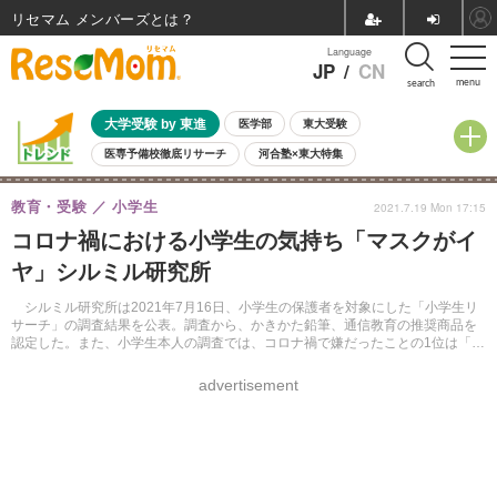
リセマム メンバーズ
Language
JP
/
CN
menu
search
大学受験 by 東進
医学部
東大受験
医専予備校徹底リサーチ
河合塾×東大特集
親子で考える大学選び
高校受験
中学受験
小学校受験
教育・受験
小学生
2021.7.19 Mon 17:15
共通テスト
夏休み
8月開催学校説明会・相談会
コロナ禍における小学生の気持ち「マスクがイ
8月開催イベント・WS
全国公立高校 過去問
人気記事
ヤ」シルミル研究所
自由研究教材（小学生向け）
自由研究教材（中学生向け）
ランキング
シルミル研究所は2021年7月16日、小学生の保護者を対象にした「小学生リ
サーチ」の調査結果を公表。調査から、かきかた鉛筆、通信教育の推奨商品を
認定した。また、小学生本人の調査では、コロナ禍で嫌だったことの1位は「マ
スクをすること」だった。
advertisement