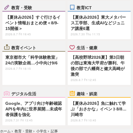
教育・受験
教育ICT
【夏休み2026】すぐ行けるイ
【夏休み2026】東大メタバー
ベント情報おまとめ便＜8/9-
ス工学部、生成AIなどジュニ
15開催＞
ア講座6選
2026.8.7 Fri 19:45
2026.7.30 Thu 11:15
教育イベント
生活・健康
東京都市大「科学体験教室」
【高校野球2026夏】第3日朝
24の実験企画…小中向け9/6
の部は東海大甲府が勝利、午
後の部で八幡商と健大高崎が
2026.8.7 Fri 18:15
激突
2026.8.7 Fri 12:45
デジタル生活
趣味・娯楽
Google、アプリ向け年齢確認
【夏休み2026】魚に触れて学
APIを年内に世界展開…未成年
ぶ「おさかな」イベント8/8…
者保護を強化
川崎市
2026.7.31 Fri 13:45
2026.8.7 Fri 10:45
ホーム
›
教育・受験
›
小学生
›
記事