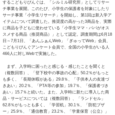
するこどもりびんぐは、「シルミル研究所」としてリサー
チ事業を展開。このたび、小学生の保護者を対象にしたリ
サーチ事業「小学生リサーチ」を開始し、第1回は新入学ア
イテムについて調査した。推奨度の高かった3商品を、実際
に商品を子どもに使わせている「小学生ママ・パパがオス
スメする商品（推奨商品）」として認定。調査期間は6月18
日～7月1日、「あんふぁんWeb」「ぎゅってWeb」会員、
こどもりびんぐアンケート会員で、全国の小学生がいる人
466人に対しWebで実施した。
まず、入学時に困ったと感じる・感じたことを聞くと
（複数回答）、「登下校中の事故の心配」50.2％がもっと
も多く、「長期休暇がある」29.8％、「子供本人の友達づ
きあい」20.2％、「PTA等の参加」19.7％、「保護者づき
あい」15.7％と続いた。また、入学時に新たに導入した商
品・サービスについては（複数回答）、「ランドセル」
62.8％がもっとも多く、「学習机」30.1％、「防犯ブザ
ー」25.9％、「通信教育」23.2％、「学童保育（公立）」