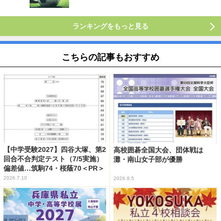
ランキングをもっと見る
こちらの記事もおすすめ
【中学受験2027】四谷大塚、第2
高校囲碁全国大会、団体戦は
回合不合判定テスト（7/5実施）
灘・南山女子部が優勝
偏差値…筑駒74・桜蔭70＜PR＞
2026.7.10
2026.8.5