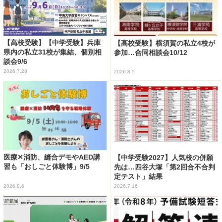
【高校受験】【中学受験】兵庫
【高校受験】横須賀の私立4校が
県内の私立31校が集結、個別相
参加…合同相談会10/12
談会9/6
2026.7.28
2026.8.5
医療✕消防、縫合デモやAED講
【中学受験2027】人気校の併願
習も「おしごと体験博」9/5
先は…四谷大塚「第2回合不合判
定テスト」結果
2026.8.6
2026.7.16