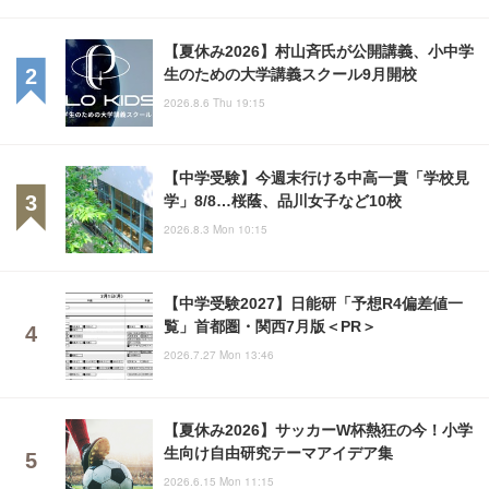
【夏休み2026】村山斉氏が公開講義、小中学
生のための大学講義スクール9月開校
2026.8.6 Thu 19:15
【中学受験】今週末行ける中高一貫「学校見
学」8/8…桜蔭、品川女子など10校
2026.8.3 Mon 10:15
【中学受験2027】日能研「予想R4偏差値一
覧」首都圏・関西7月版＜PR＞
2026.7.27 Mon 13:46
【夏休み2026】サッカーW杯熱狂の今！小学
生向け自由研究テーマアイデア集
2026.6.15 Mon 11:15