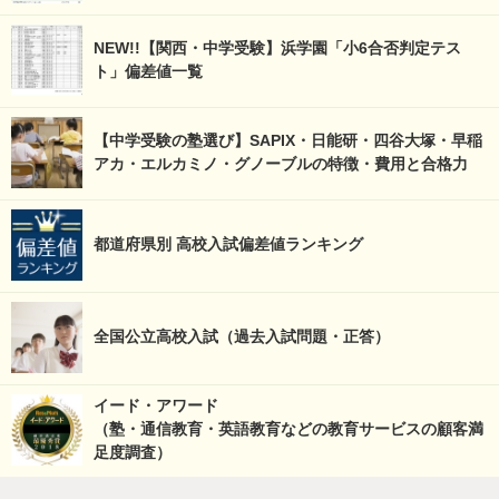
NEW!!【関西・中学受験】浜学園「小6合否判定テス
ト」偏差値一覧
【中学受験の塾選び】SAPIX・日能研・四谷大塚・早稲
アカ・エルカミノ・グノーブルの特徴・費用と合格力
都道府県別 高校入試偏差値ランキング
全国公立高校入試（過去入試問題・正答）
イード・アワード
（塾・通信教育・英語教育などの教育サービスの顧客満
足度調査）