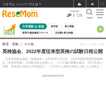
リセマム メンバーズ
Language
JP
/
CN
menu
search
大学受験 by 東進
医学部
東大受験
医専予備校徹底リサーチ
河合塾×東大特集
親子で考える大学選び
高校受験
中学受験
小学校受験
教育・受験
その他
2021.11.2 Tue 13:45
共通テスト
夏休み
8月開催学校説明会・相談会
英検協会、2022年度従来型英検の試験日程公開
8月開催イベント・WS
全国公立高校 過去問
人気記事
自由研究教材（小学生向け）
自由研究教材（中学生向け）
ランキング
日本英語検定協会（英検協会）は2021年11月1日、2022年度実用英語技能検
定（従来型英検）の試験日程を発表した。コロナ禍の影響を鑑み、2021年度と
同様、準会場の日程を7日程設定し、その中から団体の都合に適した1日程を選
択できるようにする。
advertisement