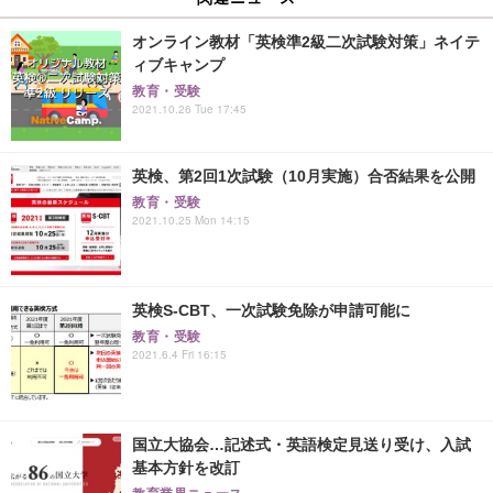
オンライン教材「英検準2級二次試験対策」ネイテ
ィブキャンプ
教育・受験
2021.10.26 Tue 17:45
英検、第2回1次試験（10月実施）合否結果を公開
教育・受験
2021.10.25 Mon 14:15
英検S-CBT、一次試験免除が申請可能に
教育・受験
2021.6.4 Fri 16:15
国立大協会…記述式・英語検定見送り受け、入試
基本方針を改訂