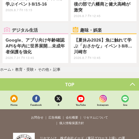
学ぶイベント8/15-16
後の部で八幡商と健大高崎が
激突
2026.8.7 Fri 15:15
2026.8.7 Fri 12:45
デジタル生活
趣味・娯楽
Google、アプリ向け年齢確認
【夏休み2026】魚に触れて学
APIを年内に世界展開…未成年
ぶ「おさかな」イベント8/8…
者保護を強化
川崎市
2026.7.31 Fri 13:45
2026.8.7 Fri 10:45
ホーム
›
教育・受験
›
その他
›
記事
TOP
Home
Facebook
X
YouTube
Instagram
line
お問合せ
広告掲載
会社概要
リセマムについて
個人情報保護方針
リセマムは、株式会社イード（東証グロース上場）の運