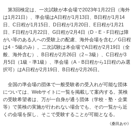
第3回検定は、一次試験が本会場で2023年1月22日（海外
は1月21日）、準会場はA日程が1月13日、B日程が1月14
日、C日程が1月15日、D日程が1月20日、E日程が1月21
日、F日程が1月22日、G日程が2月4日（D・E・F日程は障
がい等のある人への受験上の配慮、海外会場を含む／G日程
は4・5級のみ）。二次試験は本会場でA日程が2月19日（全
般、海外含む）、B日程が2月26日（2～3級）、C日程が3
月5日（1級・準1級）、準会場（A・B日程から1日程のみ選
択可）はA日程が2月19日、B日程が2月26日。
全国の準会場の団体で一般受験者の受入れが可能な団体
については、Webサイトに一覧を掲載して案内する。英検
の受験希望者は、万が一自身が通う団体（学校・塾・企業
等）で英検の実施が行われない場合でも、その一覧から近
くの会場を探し、そこで受験することが可能となる。
《桑田あや》