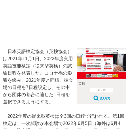
日本英語検定協会（英検協会）
は2021年11月1日、2022年度実用
英語技能検定（従来型英検）の試
験日程を発表した。コロナ禍の影
響を鑑み、2021年度と同様、準会
英検
場の日程を7日程設定し、その中
全 2 枚
から団体の都合に適した1日程を
拡大写真
選択できるようにする。
2022年度の従来型英検は全3回の日程で行われる。第1回
検定は、一次試験が本会場で2022年6月5日（海外は6月4