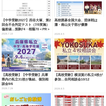
【中学受験2027】四谷大塚、第2
高校囲碁全国大会、団体戦は
回合不合判定テスト（7/5実施）
灘・南山女子部が優勝
偏差値…筑駒74・桜蔭70＜PR＞
2026.7.10
2026.8.5
【高校受験】【中学受験】兵庫
【高校受験】横須賀の私立4校が
県内の私立31校が集結、個別相
参加…合同相談会10/12
談会9/6
2026.7.28
2026.8.5