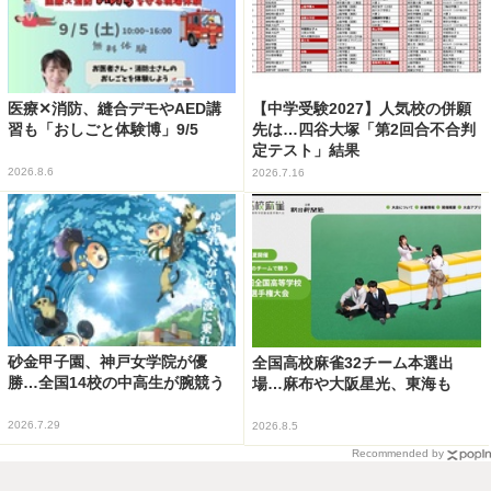
医療✕消防、縫合デモやAED講
【中学受験2027】人気校の併願
習も「おしごと体験博」9/5
先は…四谷大塚「第2回合不合判
定テスト」結果
2026.8.6
2026.7.16
砂金甲子園、神戸女学院が優
全国高校麻雀32チーム本選出
勝…全国14校の中高生が腕競う
場…麻布や大阪星光、東海も
2026.7.29
2026.8.5
Recommended by