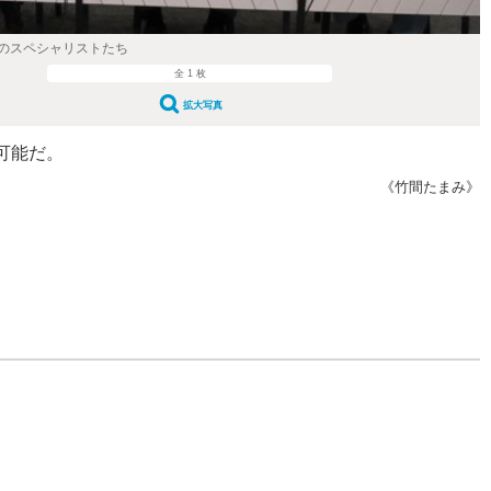
のスペシャリストたち
全 1 枚
拡大写真
可能だ。
《竹間たまみ》