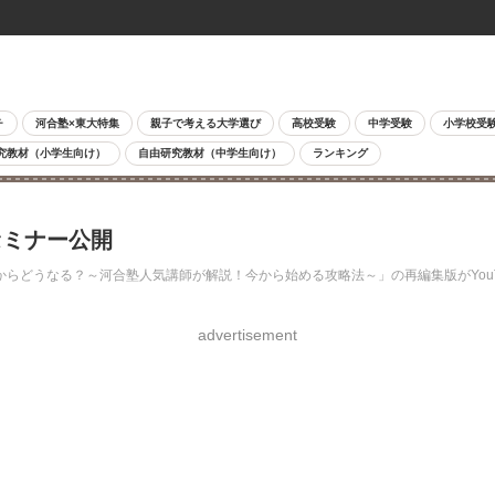
チ
河合塾×東大特集
親子で考える大学選び
高校受験
中学受験
小学校受
究教材（小学生向け）
自由研究教材（中学生向け）
ランキング
セミナー公開
どうなる？～河合塾人気講師が解説！今から始める攻略法～」の再編集版がYouTu
advertisement