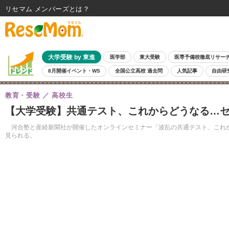
リセマム メンバーズ
大学受験 by 東進
医学部
東大受験
医専予備校徹底リサー
8月開催イベント・WS
全国公立高校 過去問
人気記事
自由研
教育・受験
高校生
【大学受験】共通テスト、これからどうなる…
河合塾と産経新聞社が開催したオンラインセミナー「波乱の共通テスト、これから
見られる。