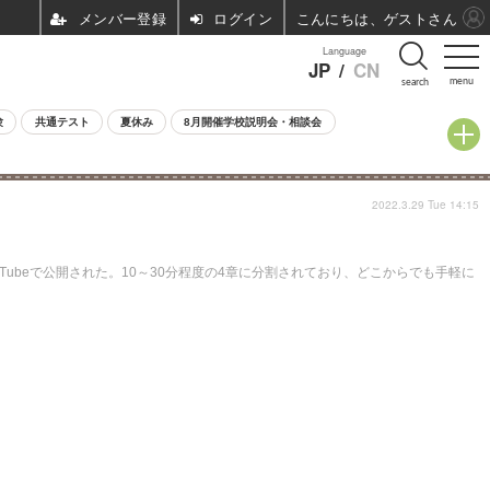
ログイン
こんにちは、ゲストさん
Language
JP
/
CN
menu
search
験
共通テスト
夏休み
8月開催学校説明会・相談会
2022.3.29 Tue 14:15
beで公開された。10～30分程度の4章に分割されており、どこからでも手軽に