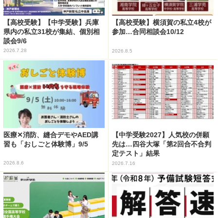
【高校受験】【中学受験】兵庫
【高校受験】横須賀の私立4校が
県内の私立31校が集結、個別相
参加…合同相談会10/12
談会9/6
2026.7.28
2026.8.5
医療✕消防、縫合デモやAED講
【中学受験2027】人気校の併願
習も「おしごと体験博」9/5
先は…四谷大塚「第2回合不合判
定テスト」結果
2026.8.6
2026.7.16