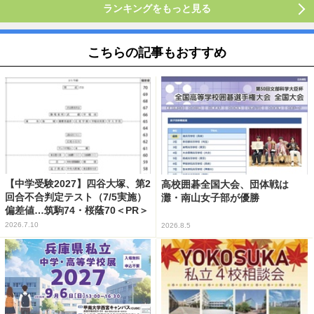
ランキングをもっと見る
こちらの記事もおすすめ
【中学受験2027】四谷大塚、第2
高校囲碁全国大会、団体戦は
回合不合判定テスト（7/5実施）
灘・南山女子部が優勝
偏差値…筑駒74・桜蔭70＜PR＞
2026.7.10
2026.8.5