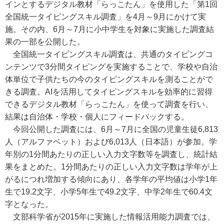
インとするデジタル教材「らっこたん」を使用した「第1回
全国統一タイピングスキル調査」を4月～9月にかけて実
施。その内、6月～7月に小中学生を対象に実施した調査結
果の一部を公開した。
全国統一タイピングスキル調査は、共通のタイピングコ
ンテンツで3分間タイピングを実施することで、学校や自治
体単位で子供たちの今のタイピングスキルを測ることがで
きる調査。AIを活用してタイピングスキルを効率的に習得
できるデジタル教材「らっこたん」を使って調査を行い、
結果は自治体・学校・個人にフィードバックする。
今回公開した調査には、6月～7月に全国の児童生徒6,813
人（アルファベット）および6,013人（日本語）が参加。学
年別の1分間あたりの正しい入力文字数等を調査し、統計結
果をまとめた。1分間あたりの正しい入力文字数は学年が上
がるにつれ増加する傾向にあり、各学年の平均値は小学1年
生で19.2文字、小学5年生で49.2文字、中学2年生で60.4文
字となった。
文部科学省が2015年に実施した情報活用能力調査では、