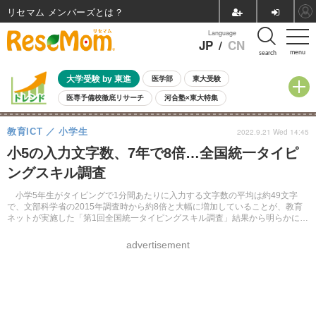
リセマム メンバーズ
Language
JP
/
CN
menu
search
大学受験 by 東進
医学部
東大受験
医専予備校徹底リサーチ
河合塾×東大特集
親子で考える大学選び
高校受験
中学受験
小学校受験
教育ICT
小学生
2022.9.21 Wed 14:45
共通テスト
夏休み
8月開催学校説明会・相談会
小5の入力文字数、7年で8倍…全国統一タイピ
8月開催イベント・WS
全国公立高校 過去問
人気記事
ングスキル調査
自由研究教材（小学生向け）
自由研究教材（中学生向け）
ランキング
小学5年生がタイピングで1分間あたりに入力する文字数の平均は約49文字
で、文部科学省の2015年調査時から約8倍と大幅に増加していることが、教育
ネットが実施した「第1回全国統一タイピングスキル調査」結果から明らかにな
った。
advertisement