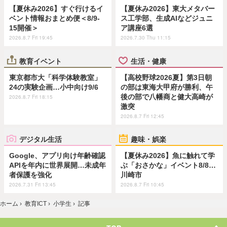
【夏休み2026】すぐ行けるイ
【夏休み2026】東大メタバー
ベント情報おまとめ便＜8/9-
ス工学部、生成AIなどジュニ
15開催＞
ア講座6選
2026.8.7 Fri 19:45
2026.7.30 Thu 11:15
教育イベント
生活・健康
東京都市大「科学体験教室」
【高校野球2026夏】第3日朝
24の実験企画…小中向け9/6
の部は東海大甲府が勝利、午
後の部で八幡商と健大高崎が
2026.8.7 Fri 18:15
激突
2026.8.7 Fri 12:45
デジタル生活
趣味・娯楽
Google、アプリ向け年齢確認
【夏休み2026】魚に触れて学
APIを年内に世界展開…未成年
ぶ「おさかな」イベント8/8…
者保護を強化
川崎市
2026.7.31 Fri 13:45
2026.8.7 Fri 10:45
ホーム
›
教育ICT
›
小学生
›
記事