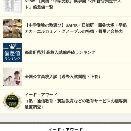
NEW!!【関西・中学受験】浜学園「小6合否判定テス
ト」偏差値一覧
【中学受験の塾選び】SAPIX・日能研・四谷大塚・早稲
アカ・エルカミノ・グノーブルの特徴・費用と合格力
都道府県別 高校入試偏差値ランキング
全国公立高校入試（過去入試問題・正答）
イード・アワード
（塾・通信教育・英語教育などの教育サービスの顧客満
足度調査）
イード・アワード