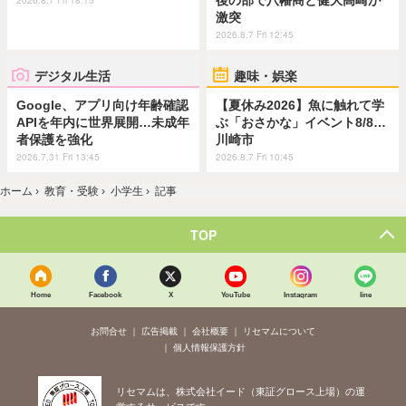
激突
2026.8.7 Fri 12:45
デジタル生活
趣味・娯楽
Google、アプリ向け年齢確認
【夏休み2026】魚に触れて学
APIを年内に世界展開…未成年
ぶ「おさかな」イベント8/8…
者保護を強化
川崎市
2026.7.31 Fri 13:45
2026.8.7 Fri 10:45
ホーム
›
教育・受験
›
小学生
›
記事
TOP
Home
Facebook
X
YouTube
Instagram
line
お問合せ
広告掲載
会社概要
リセマムについて
個人情報保護方針
リセマムは、株式会社イード（東証グロース上場）の運