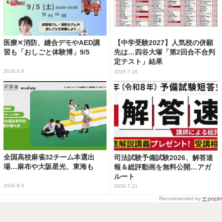
医療✕消防、縫合デモやAED講
【中学受験2027】人気校の併願
習も「おしごと体験博」9/5
先は…四谷大塚「第2回合不合判
定テスト」結果
2026.8.6
2026.7.16
全国高校麻雀32チーム本選出
司法試験予備試験2026、解答速
場…麻布や大阪星光、東海も
報＆総評動画を無料公開…アガ
ルート
2026.8.5
2026.7.21
Recommended by