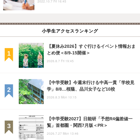
2022.10.7 Fri 16:45
小学生アクセスランキング
【夏休み2026】すぐ行けるイベント情報おま
とめ便＜8/9-15開催＞
2026.8.7 Fri 19:45
【中学受験】今週末行ける中高一貫「学校見
学」8/8…桜蔭、品川女子など10校
2026.8.3 Mon 10:15
【中学受験2027】日能研「予想R4偏差値一
覧」首都圏・関西7月版＜PR＞
2026.7.27 Mon 13:46