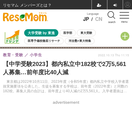
リセマム メンバーズ
Language
JP
/
CN
menu
search
大学受験 by 東進
医学部
東大受験
医専予備校徹底リサーチ
河合塾×東大特集
親子で考える大学選び
高校受験
中学受験
小学校受験
教育・受験
小学生
2022.10.13 Thu 11:15
共通テスト
夏休み
8月開催学校説明会・相談会
【中学受験2023】都内私立中182校で2万5,561
8月開催イベント・WS
全国公立高校 過去問
人気記事
人募集…前年度比40人減
自由研究教材（小学生向け）
自由研究教材（中学生向け）
ランキング
東京都は2022年10月11日、2023年度（令和5年度）都内私立中学校入学者選
抜実施要項を公表した。生徒を募集する学校は、前年度（2022年度）と同数の
182校。募集人員の合計は、前年度より40人減の2万5,561人。入学者選抜は
2023年2月1日以降に実施される。
advertisement