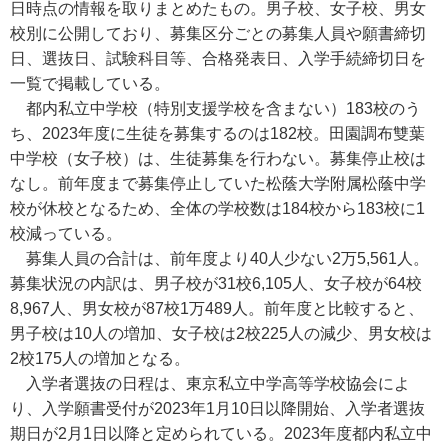
日時点の情報を取りまとめたもの。男子校、女子校、男女
校別に公開しており、募集区分ごとの募集人員や願書締切
日、選抜日、試験科目等、合格発表日、入学手続締切日を
一覧で掲載している。
都内私立中学校（特別支援学校を含まない）183校のう
ち、2023年度に生徒を募集するのは182校。田園調布雙葉
中学校（女子校）は、生徒募集を行わない。募集停止校は
なし。前年度まで募集停止していた松蔭大学附属松蔭中学
校が休校となるため、全体の学校数は184校から183校に1
校減っている。
募集人員の合計は、前年度より40人少ない2万5,561人。
募集状況の内訳は、男子校が31校6,105人、女子校が64校
8,967人、男女校が87校1万489人。前年度と比較すると、
男子校は10人の増加、女子校は2校225人の減少、男女校は
2校175人の増加となる。
入学者選抜の日程は、東京私立中学高等学校協会によ
り、入学願書受付が2023年1月10日以降開始、入学者選抜
期日が2月1日以降と定められている。2023年度都内私立中