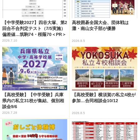
【中学受験2027】四谷大塚、第2
高校囲碁全国大会、団体戦は
回合不合判定テスト（7/5実施）
灘・南山女子部が優勝
偏差値…筑駒74・桜蔭70＜PR＞
2026.7.10
2026.8.5
【高校受験】【中学受験】兵庫
【高校受験】横須賀の私立4校が
県内の私立31校が集結、個別相
参加…合同相談会10/12
談会9/6
2026.7.28
2026.8.5