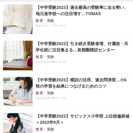
【中学受験2023】過去最高の受験率に迫る勢い、
地元進学校への注目増す…TOMAS
教育・受験
2022.10.11 Tue 12:15
【中学受験2023】引き続き受験者増、付属校・共
学化校に注目集まる…首都圏模試センター
教育・受験
2022.9.28 Wed 10:45
【中学受験2023】模試の活用、過去問演習…小6
秋の学習を結果につなげるためのコツ
教育・受験
2022.9.28 Wed 11:45
【中学受験2023】サピックス小学部 上位校偏差値
＜2022年9月＞
教育・受験