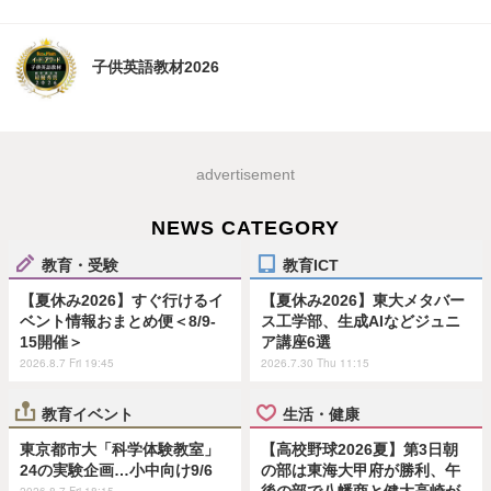
子供英語教材2026
advertisement
NEWS CATEGORY
教育・受験
教育ICT
【夏休み2026】すぐ行けるイ
【夏休み2026】東大メタバー
ベント情報おまとめ便＜8/9-
ス工学部、生成AIなどジュニ
15開催＞
ア講座6選
2026.8.7 Fri 19:45
2026.7.30 Thu 11:15
教育イベント
生活・健康
東京都市大「科学体験教室」
【高校野球2026夏】第3日朝
24の実験企画…小中向け9/6
の部は東海大甲府が勝利、午
後の部で八幡商と健大高崎が
2026.8.7 Fri 18:15