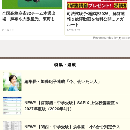
全国高校麻雀32チーム本選出
司法試験予備試験2026、解答速
場…麻布や大阪星光、東海も
報＆総評動画を無料公開…アガ
ルート
2026.8.5
2026.7.21
Recommended by
特集・連載
編集長・加藤紀子連載「今、会いたい人」
NEW!!【首都圏・中学受験】SAPIX 上位校偏差値＜
2027年度版（2026年4月）
NEW!!【関西・中学受験】浜学園「小6合否判定テス