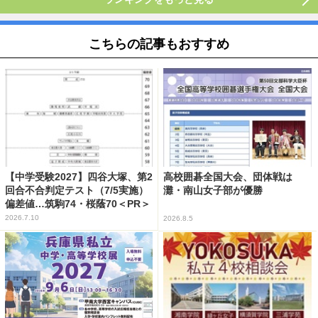
こちらの記事もおすすめ
【中学受験2027】四谷大塚、第2
高校囲碁全国大会、団体戦は
回合不合判定テスト（7/5実施）
灘・南山女子部が優勝
偏差値…筑駒74・桜蔭70＜PR＞
2026.7.10
2026.8.5