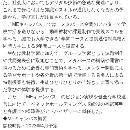
た、社会人においてもデジタル技術の急速な発達により、
これまで身に付けた知識やスキルが通用しなくなるとの予
測から、学び直しが注目されている。
「MEキャンパス」では、メタバース空間のアバターで学
校生活を送りながら、動画教材や課題制作で実践スキルを
学べる。誰でも入学できる1年間コースと提携通信制高校と
同時入学による3年間コースを設置する。
生徒は教材学習に加えて、グループ学習として課題制作
や共同発表会に取組むことで、メタバースの構築や運営に
携わるために必要な専門技術を学べる。メンター制度によ
る学習サポートや各分野の第一線で活躍する著名人による
特別授業も特徴。生徒ひとりひとりの「好き」に寄り添っ
た学びの体験を提供する。
また、「MEキャンパス」のビジョン実現や健全な学校運
営に向けて、ベネッセホールディングス取締役の福武英明
と弁護士の松澤香がアドバイザリーに就任した。
◆MEキャンパス概要
開校時期：2023年4月予定