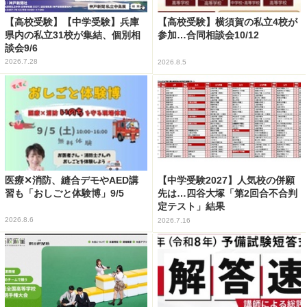
【高校受験】【中学受験】兵庫
【高校受験】横須賀の私立4校が
県内の私立31校が集結、個別相
参加…合同相談会10/12
談会9/6
2026.7.28
2026.8.5
医療✕消防、縫合デモやAED講
【中学受験2027】人気校の併願
習も「おしごと体験博」9/5
先は…四谷大塚「第2回合不合判
定テスト」結果
2026.8.6
2026.7.16