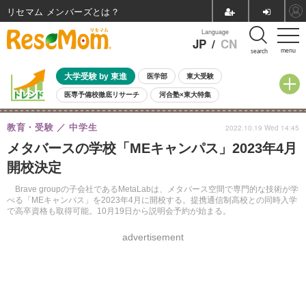
リセマム メンバーズ
Language
JP
/
CN
menu
search
大学受験 by 東進
医学部
東大受験
医専予備校徹底リサーチ
河合塾×東大特集
親子で考える大学選び
高校受験
中学受験
小学校受験
教育・受験
中学生
2022.10.19 Wed 14:45
共通テスト
夏休み
8月開催学校説明会・相談会
メタバースの学校「MEキャンパス」2023年4月
8月開催イベント・WS
全国公立高校 過去問
人気記事
開校決定
自由研究教材（小学生向け）
自由研究教材（中学生向け）
ランキング
Brave groupの子会社であるMetaLabは、メタバース空間で専門的な技術が学
べる「MEキャンパス」を2023年4月に開校する。提携通信制高校との同時入学
で高卒資格も取得可能。10月19日から説明会予約が始まる。
advertisement