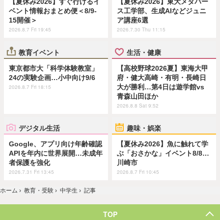
【夏休み2026】すぐ行けるイ
【夏休み2026】東大メタバー
ベント情報おまとめ便＜8/9-
ス工学部、生成AIなどジュニ
15開催＞
ア講座6選
2026.8.7 Fri 19:45
2026.7.30 Thu 11:15
教育イベント
生活・健康
東京都市大「科学体験教室」
【高校野球2026夏】東海大甲
24の実験企画…小中向け9/6
府・健大高崎・有明・長崎日
大が勝利…第4日は遊学館vs
2026.8.7 Fri 18:15
青森山田ほか
2026.8.8 Sat 9:52
デジタル生活
趣味・娯楽
Google、アプリ向け年齢確認
【夏休み2026】魚に触れて学
APIを年内に世界展開…未成年
ぶ「おさかな」イベント8/8…
者保護を強化
川崎市
2026.7.31 Fri 13:45
2026.8.7 Fri 10:45
ホーム
›
教育・受験
›
中学生
›
記事
TOP