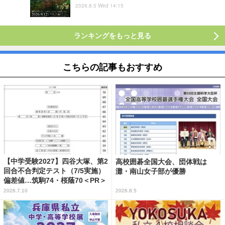
2026.8.5 Wed 14:15
ランキングをもっと見る
こちらの記事もおすすめ
【中学受験2027】四谷大塚、第2
高校囲碁全国大会、団体戦は
回合不合判定テスト（7/5実施）
灘・南山女子部が優勝
偏差値…筑駒74・桜蔭70＜PR＞
2026.7.10
2026.8.5