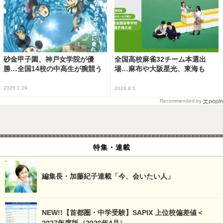
砂金甲子園、神戸女学院が優
全国高校麻雀32チーム本選出
勝…全国14校の中高生が腕競う
場…麻布や大阪星光、東海も
2026.7.29
2026.8.5
Recommended by
特集・連載
編集長・加藤紀子連載「今、会いたい人」
NEW!!【首都圏・中学受験】SAPIX 上位校偏差値＜
2027年度版（2026年4月）