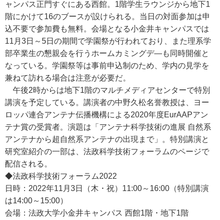
ャンパス正門すぐにある西館。1階学生ラウンジから地下1
階にかけて16のブースが設けられる。当日の対面参加は申
込不要で参加費も無料。会場となる小金井キャンパスでは
11月3日～5日の期間で学園祭が行われており、また理系学
部卒業生の懇親会を行うホームカミングデ―も同時開催と
なっている。学園祭等は事前申込制のため、学内の見学を
兼ねて訪れる場合は注意が必要だ。
午後2時からは地下1階のマルチメディアセンターで特別
講演を予定している。講演者の中野久松名誉教授は、ヨー
ロッパ連合アンテナ伝播機構による2020年度EurAAPアン
テナ賞の受賞者。演題は「アンテナ科学技術の進展 自然系
アンテナから超自然系アンテナの出現まで」。特別講演と
研究室紹介の一部は、法政科学技術フォーラムのページで
配信される。
◆法政科学技術フォーラム2022
日時：2022年11月3日（木・祝）11:00～16:00（特別講演
は14:00～15:00）
会場：法政大学小金井キャンパス 西館1階・地下1階