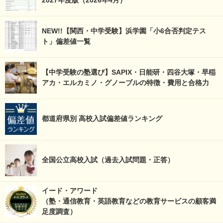
NEW!!【関西・中学受験】浜学園「小6合否判定テス
ト」偏差値一覧
【中学受験の塾選び】SAPIX・日能研・四谷大塚・早稲
アカ・エルカミノ・グノーブルの特徴・費用と合格力
都道府県別 高校入試偏差値ランキング
全国公立高校入試（過去入試問題・正答）
イード・アワード
（塾・通信教育・英語教育などの教育サービスの顧客満
足度調査）