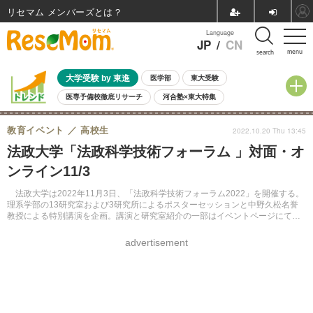
リセマム メンバーズ
Language
JP
/
CN
menu
search
大学受験 by 東進
医学部
東大受験
医専予備校徹底リサーチ
河合塾×東大特集
親子で考える大学選び
高校受験
中学受験
小学校受験
教育イベント
高校生
2022.10.20 Thu 13:45
共通テスト
夏休み
8月開催学校説明会・相談会
法政大学「法政科学技術フォーラム 」対面・オ
8月開催イベント・WS
全国公立高校 過去問
人気記事
ンライン11/3
自由研究教材（小学生向け）
自由研究教材（中学生向け）
ランキング
法政大学は2022年11月3日、「法政科学技術フォーラム2022」を開催する。
理系学部の13研究室および3研究所によるポスターセッションと中野久松名誉
教授による特別講演を企画。講演と研究室紹介の一部はイベントページにてラ
イブ配信予定。申込不要、参加費無料。
advertisement