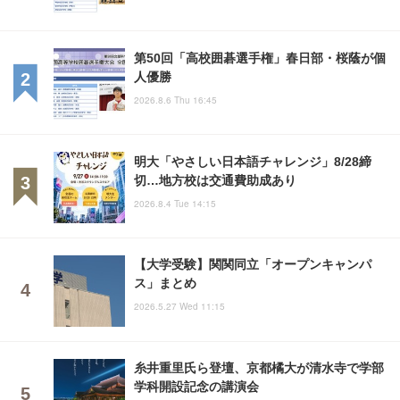
第50回「高校囲碁選手権」春日部・桜蔭が個
人優勝
2026.8.6 Thu 16:45
明大「やさしい日本語チャレンジ」8/28締
切…地方校は交通費助成あり
2026.8.4 Tue 14:15
【大学受験】関関同立「オープンキャンパ
ス」まとめ
2026.5.27 Wed 11:15
糸井重里氏ら登壇、京都橘大が清水寺で学部
学科開設記念の講演会