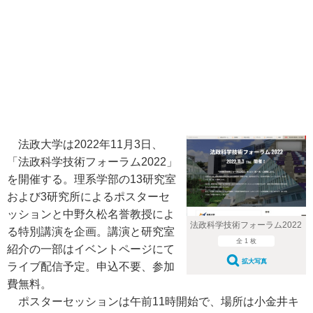
法政大学は2022年11月3日、
「法政科学技術フォーラム2022」
を開催する。理系学部の13研究室
および3研究所によるポスターセ
ッションと中野久松名誉教授によ
法政科学技術フォーラム2022
る特別講演を企画。講演と研究室
全 1 枚
紹介の一部はイベントページにて
拡大写真
ライブ配信予定。申込不要、参加
費無料。
ポスターセッションは午前11時開始で、場所は小金井キ