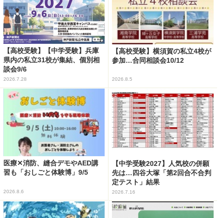
【高校受験】【中学受験】兵庫
【高校受験】横須賀の私立4校が
県内の私立31校が集結、個別相
参加…合同相談会10/12
談会9/6
2026.7.28
2026.8.5
医療✕消防、縫合デモやAED講
【中学受験2027】人気校の併願
習も「おしごと体験博」9/5
先は…四谷大塚「第2回合不合判
定テスト」結果
2026.8.6
2026.7.16