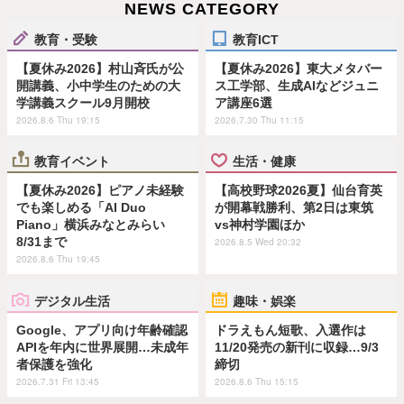
NEWS CATEGORY
教育・受験
教育ICT
【夏休み2026】村山斉氏が公
【夏休み2026】東大メタバー
開講義、小中学生のための大
ス工学部、生成AIなどジュニ
学講義スクール9月開校
ア講座6選
2026.8.6 Thu 19:15
2026.7.30 Thu 11:15
教育イベント
生活・健康
【夏休み2026】ピアノ未経験
【高校野球2026夏】仙台育英
でも楽しめる「AI Duo
が開幕戦勝利、第2日は東筑
Piano」横浜みなとみらい
vs神村学園ほか
8/31まで
2026.8.5 Wed 20:32
2026.8.6 Thu 19:45
デジタル生活
趣味・娯楽
Google、アプリ向け年齢確認
ドラえもん短歌、入選作は
APIを年内に世界展開…未成年
11/20発売の新刊に収録…9/3
者保護を強化
締切
2026.7.31 Fri 13:45
2026.8.6 Thu 15:15