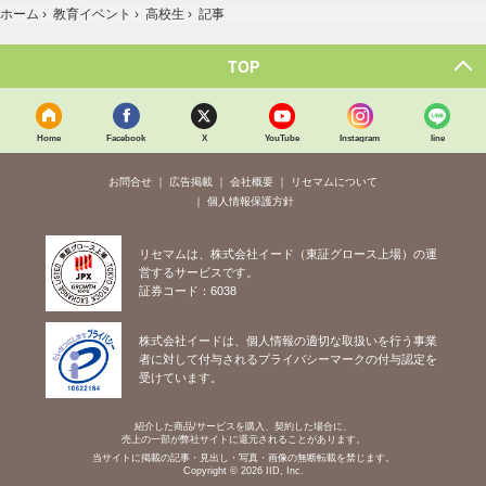
ホーム
›
教育イベント
›
高校生
›
記事
TOP
Home
Facebook
X
YouTube
Instagram
line
お問合せ
広告掲載
会社概要
リセマムについて
個人情報保護方針
リセマムは、株式会社イード（東証グロース上場）の運
営するサービスです。
証券コード：6038
株式会社イードは、個人情報の適切な取扱いを行う事業
者に対して付与されるプライバシーマークの付与認定を
受けています。
紹介した商品/サービスを購入、契約した場合に、
売上の一部が弊社サイトに還元されることがあります。
当サイトに掲載の記事・見出し・写真・画像の無断転載を禁じます。
Copyright © 2026 IID, Inc.