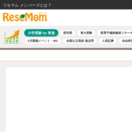
リセマム メンバーズ
大学受験 by 東進
医学部
東大受験
医専予備校徹底リサー
8月開催イベント・WS
全国公立高校 過去問
人気記事
自由研