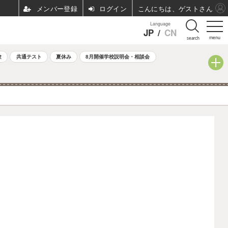
ログイン
こんにちは、ゲストさん
Language
JP
/
CN
menu
search
験
共通テスト
夏休み
8月開催学校説明会・相談会