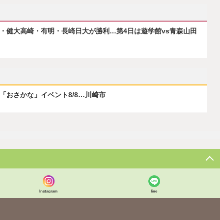
府・健大高崎・有明・長崎日大が勝利…第4日は遊学館vs青森山田
ぶ「おさかな」イベント8/8…川崎市
Instagram
line