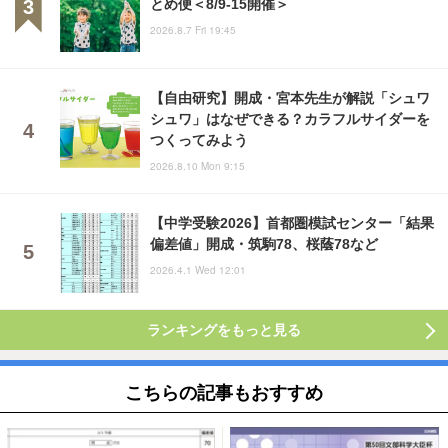
とめ便＜8/9-15開催＞
2026.8.7 Fri 19:45
【自由研究】開成・宮本先生が解説「シュワ
シュワ」はなぜできる？カラフルサイダーを
つくってみよう
2026.8.10 Mon 9:15
【中学受験2026】首都圏模試センター「結果
偏差値」開成・筑駒78、桜蔭78など
2026.4.1 Wed 12:01
ランキングをもっと見る
こちらの記事もおすすめ