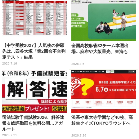
【中学受験2027】人気校の併願
全国高校麻雀32チーム本選出
先は…四谷大塚「第2回合不合判
場…麻布や大阪星光、東海も
定テスト」結果
2026.7.16
2026.8.5
司法試験予備試験2026、解答速
渋幕や東大寺学園など40校、高
報＆総評動画を無料公開…アガ
校生クイズTOKYOラウンドへ
ルート
2026.7.21
2026.7.29