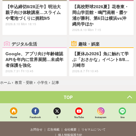
【申込締切8/28正午】明治大
【高校野球2026夏】花巻東・
親子向け体験講座…スライム
岡山学芸館・鳴門渦潮・霞ケ
や電池づくりに挑戦9/5
浦が勝利、第6日は横浜vs沖
縄尚学ほか
2026.8.10 Mon 18:15
2026.8.10 Mon 7:15
デジタル生活
趣味・娯楽
Google、アプリ向け年齢確認
【夏休み2026】魚に触れて学
APIを年内に世界展開…未成年
ぶ「おさかな」イベント8/8…
者保護を強化
川崎市
2026.7.31 Fri 13:45
2026.8.7 Fri 10:45
ホーム
›
教育・受験
›
小学生
›
記事
TOP
Home
Facebook
X
YouTube
Instagram
line
お問合せ
広告掲載
会社概要
リセマムについて
個人情報保護方針