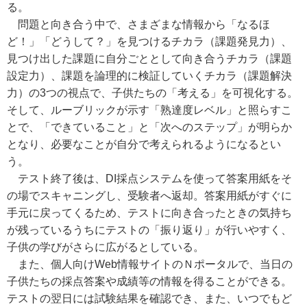
る。
問題と向き合う中で、さまざまな情報から「なるほ
ど！」「どうして？」を見つけるチカラ（課題発見力）、
見つけ出した課題に自分ごととして向き合うチカラ（課題
設定力）、課題を論理的に検証していくチカラ（課題解決
力）の3つの視点で、子供たちの「考える」を可視化する。
そして、ルーブリックが示す「熟達度レベル」と照らすこ
とで、「できていること」と「次へのステップ」が明らか
となり、必要なことが自分で考えられるようになるとい
う。
テスト終了後は、DI採点システムを使って答案用紙をそ
の場でスキャニングし、受験者へ返却。答案用紙がすぐに
手元に戻ってくるため、テストに向き合ったときの気持ち
が残っているうちにテストの「振り返り」が行いやすく、
子供の学びがさらに広がるとしている。
また、個人向けWeb情報サイトのＮポータルで、当日の
子供たちの採点答案や成績等の情報を得ることができる。
テストの翌日には試験結果を確認でき、また、いつでもど