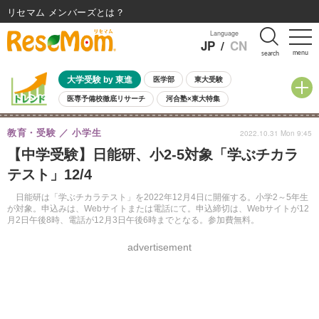
リセマム メンバーズ
Language
JP
/
CN
menu
search
大学受験 by 東進
医学部
東大受験
医専予備校徹底リサーチ
河合塾×東大特集
親子で考える大学選び
高校受験
中学受験
小学校受験
教育・受験
小学生
2022.10.31 Mon 9:45
共通テスト
夏休み
8月開催学校説明会・相談会
【中学受験】日能研、小2‐5対象「学ぶチカラ
8月開催イベント・WS
全国公立高校 過去問
人気記事
テスト」12/4
自由研究教材（小学生向け）
自由研究教材（中学生向け）
ランキング
日能研は「学ぶチカラテスト」を2022年12月4日に開催する。小学2～5年生
が対象。申込みは、Webサイトまたは電話にて。申込締切は、Webサイトが12
月2日午後8時、電話が12月3日午後6時までとなる。参加費無料。
advertisement