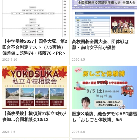
【中学受験2027】四谷大塚、第2
高校囲碁全国大会、団体戦は
回合不合判定テスト（7/5実施）
灘・南山女子部が優勝
偏差値…筑駒74・桜蔭70＜PR＞
2026.7.10
2026.8.5
【高校受験】横須賀の私立4校が
医療✕消防、縫合デモやAED講習
参加…合同相談会10/12
も「おしごと体験博」9/5
2026.8.5
2026.8.6