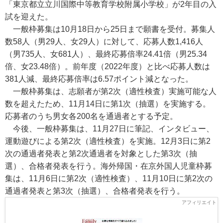
「東京都立立川国際中等教育学校附属小学校」が2年目の入
試を迎えた。
一般枠募集は10月18日から25日まで願書を受付。募集人
数58人（男29人、女29人）に対して、応募人数1,416人
（男735人、女681人）、最終応募倍率24.41倍（男25.34
倍、女23.48倍）。前年度（2022年度）と比べ応募人数は
381人減、最終応募倍率は6.57ポイント減となった。
一般枠募集は、志願者が第2次（適性検査）実施可能な人
数を超えたため、11月14日に第1次（抽選）を実施する。
応募者のうち男女各200名を通過者とする予定。
今後、一般枠募集は、11月27日に筆記、インタビュー、
運動遊びによる第2次（適性検査）を実施。12月3日に第2
次の通過者発表と第2次通過者を対象とした第3次（抽
選）、合格者発表を行う。海外帰国・在京外国人児童枠募
集は、11月6日に第2次（適性検査）、11月10日に第2次の
通過者発表と第3次（抽選）、合格者発表を行う。