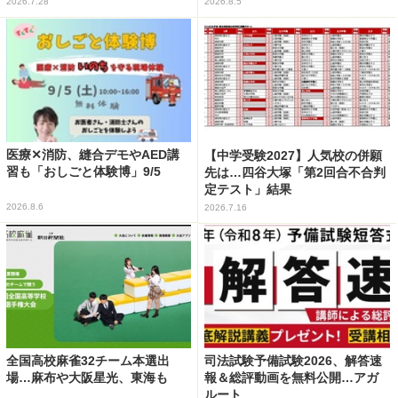
2026.7.28
2026.8.5
医療✕消防、縫合デモやAED講
【中学受験2027】人気校の併願
習も「おしごと体験博」9/5
先は…四谷大塚「第2回合不合判
定テスト」結果
2026.8.6
2026.7.16
全国高校麻雀32チーム本選出
司法試験予備試験2026、解答速
場…麻布や大阪星光、東海も
報＆総評動画を無料公開…アガ
ルート