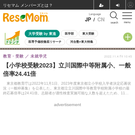
リセマム メンバーズ
Language
JP
/
CN
menu
search
大学受験 by 東進
医学部
東大受験
医専予備校徹底リサーチ
河合塾×東大特集
親子で考える大学選び
高校受験
中学受験
小学校受験
教育・受験
未就学児
2022.11.4 Fri 10:45
共通テスト
夏休み
8月開催学校説明会・相談会
【小学校受験2023】立川国際中等附属小、一般
8月開催イベント・WS
全国公立高校 過去問
人気記事
倍率24.41倍
自由研究教材（小学生向け）
自由研究教材（中学生向け）
ランキング
東京都教育庁は2022年11月1日、2023年度東京都立小学校入学者決定応募状
況（一般枠募集）を公表した。東京都立立川国際中等教育学校附属小学校の最
終応募倍率は24.41倍。志願者が適性検査実施可能な人数を超えたため、11月
14日に第1次抽選を実施する。
advertisement