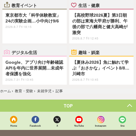
教育イベント
生活・健康
東京都市大「科学体験教室」
【高校野球2026夏】第3日朝
24の実験企画…小中向け9/6
の部は東海大甲府が勝利、午
後の部で八幡商と健大高崎が
2026.8.7 Fri 18:15
激突
2026.8.7 Fri 12:45
デジタル生活
趣味・娯楽
Google、アプリ向け年齢確認
【夏休み2026】魚に触れて学
APIを年内に世界展開…未成年
ぶ「おさかな」イベント8/8…
者保護を強化
川崎市
2026.7.31 Fri 13:45
2026.8.7 Fri 10:45
ホーム
›
教育・受験
›
未就学児
›
記事
TOP
Home
Facebook
X
YouTube
Instagram
line