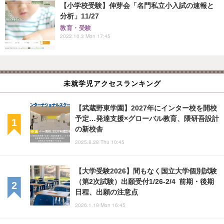
【小学校受験】伸芽会「名門私立小入試の速報と
分析」11/27
教育・受験
2022.10.3 Mon 17:45
未就学児アクセスランキング
【武蔵野東学園】2027年にインター校を開校
予定…発達支援×グローバル教育、隈研吾設計
の新校舎
2025.8.28 Thu 10:45
【大学受験2026】間もなく国立大学個別試験
（第2次試験）出願受付1/26‐2/4 前期・後期
日程、出願の注意点
2026.1.19 Mon 16:45