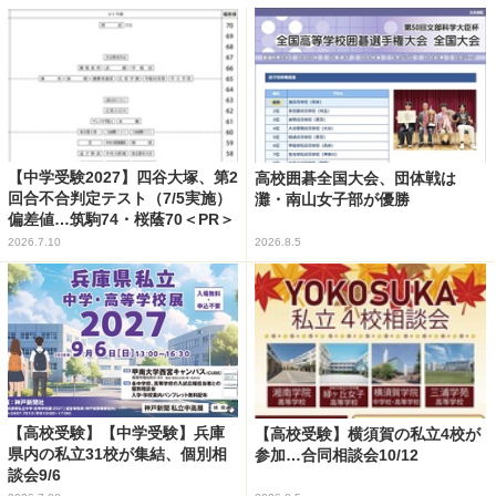
【中学受験2027】四谷大塚、第2
高校囲碁全国大会、団体戦は
回合不合判定テスト（7/5実施）
灘・南山女子部が優勝
偏差値…筑駒74・桜蔭70＜PR＞
2026.7.10
2026.8.5
【高校受験】【中学受験】兵庫
【高校受験】横須賀の私立4校が
県内の私立31校が集結、個別相
参加…合同相談会10/12
談会9/6