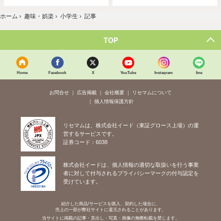
ホーム
›
趣味・娯楽
›
小学生
›
記事
TOP
Home
Facebook
X
YouTube
Instagram
line
お問合せ
広告掲載
会社概要
リセマムについて
個人情報保護方針
リセマムは、株式会社イード（東証グロース上場）の運
営するサービスです。
証券コード：6038
株式会社イードは、個人情報の適切な取扱いを行う事業
者に対して付与されるプライバシーマークの付与認定を
受けています。
紹介した商品/サービスを購入、契約した場合に、
売上の一部が弊社サイトに還元されることがあります。
当サイトに掲載の記事・見出し・写真・画像の無断転載を禁じます。