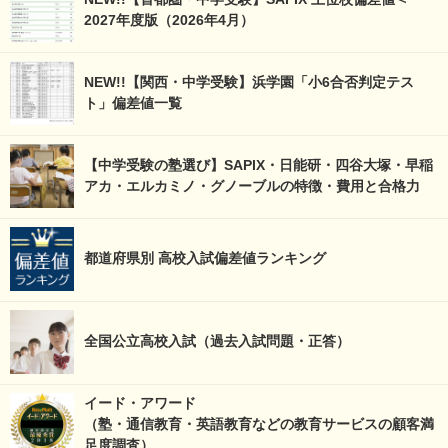
2027年度版（2026年4月）
NEW!!【関西・中学受験】浜学園「小6合否判定テス
ト」偏差値一覧
【中学受験の塾選び】SAPIX・日能研・四谷大塚・早稲
アカ・エルカミノ・グノーブルの特徴・費用と合格力
都道府県別 高校入試偏差値ランキング
全国公立高校入試（過去入試問題・正答）
イード・アワード
（塾・通信教育・英語教育などの教育サービスの顧客満
足度調査）