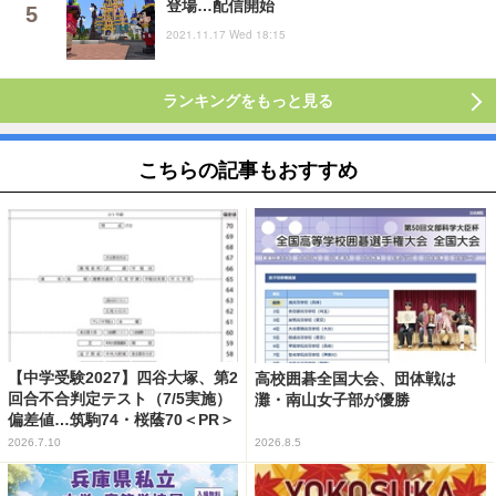
登場…配信開始
2021.11.17 Wed 18:15
ランキングをもっと見る
こちらの記事もおすすめ
【中学受験2027】四谷大塚、第2
高校囲碁全国大会、団体戦は
回合不合判定テスト（7/5実施）
灘・南山女子部が優勝
偏差値…筑駒74・桜蔭70＜PR＞
2026.7.10
2026.8.5