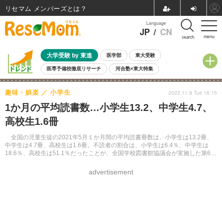
リセマム メンバーズ
Language
JP
/
CN
menu
search
大学受験 by 東進
医学部
東大受験
医専予備校徹底リサーチ
河合塾×東大特集
親子で考える大学選び
高校受験
中学受験
小学校受験
趣味・娯楽
小学生
2022.11.8 Tue 16:15
共通テスト
夏休み
8月開催学校説明会・相談会
1か月の平均読書数…小学生13.2、中学生4.7、
8月開催イベント・WS
全国公立高校 過去問
人気記事
高校生1.6冊
自由研究教材（小学生向け）
自由研究教材（中学生向け）
ランキング
全国の児童生徒の2021年5月１か月間の平均読書冊数は、小学生は13.2冊、
中学生は4.7冊、高校生は1.6冊。不読者の割合は、小学生は6.4％、中学生は
18.6％、高校生は51.1％だったことが、全国学校図書館協議会が実施した第67
回調査の結果でわかった。
advertisement