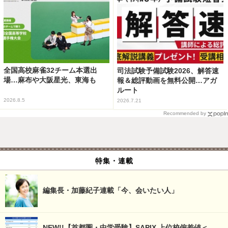
全国高校麻雀32チーム本選出
司法試験予備試験2026、解答速
場…麻布や大阪星光、東海も
報＆総評動画を無料公開…アガ
ルート
2026.8.5
2026.7.21
Recommended by
特集・連載
編集長・加藤紀子連載「今、会いたい人」
NEW!!【首都圏・中学受験】SAPIX 上位校偏差値＜