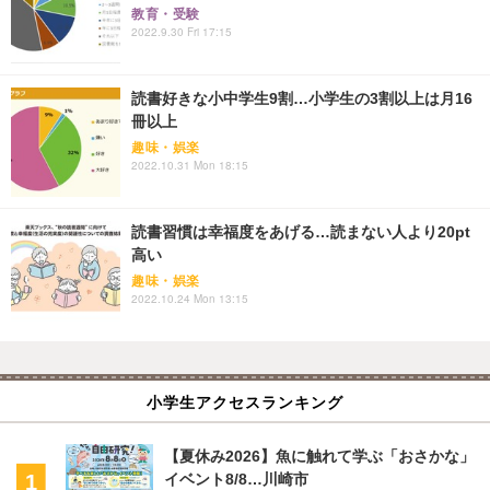
教育・受験
2022.9.30 Fri 17:15
読書好きな小中学生9割…小学生の3割以上は月16
冊以上
趣味・娯楽
2022.10.31 Mon 18:15
読書習慣は幸福度をあげる…読まない人より20pt
高い
趣味・娯楽
2022.10.24 Mon 13:15
小学生アクセスランキング
【夏休み2026】魚に触れて学ぶ「おさかな」
イベント8/8…川崎市