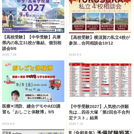
【高校受験】【中学受験】兵庫
【高校受験】横須賀の私立4校が
県内の私立31校が集結、個別相
参加…合同相談会10/12
談会9/6
2026.7.28
2026.8.5
医療✕消防、縫合デモやAED講
【中学受験2027】人気校の併願
習も「おしごと体験博」9/5
先は…四谷大塚「第2回合不合判
定テスト」結果
2026.8.6
2026.7.16