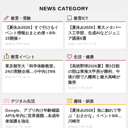
NEWS CATEGORY
教育・受験
教育ICT
【夏休み2026】すぐ行けるイ
【夏休み2026】東大メタバー
ベント情報おまとめ便＜8/9-
ス工学部、生成AIなどジュニ
15開催＞
ア講座6選
2026.8.7 Fri 19:45
2026.7.30 Thu 11:15
教育イベント
生活・健康
東京都市大「科学体験教室」
【高校野球2026夏】第3日朝
24の実験企画…小中向け9/6
の部は東海大甲府が勝利、午
後の部で八幡商と健大高崎が
2026.8.7 Fri 18:15
激突
2026.8.7 Fri 12:45
デジタル生活
趣味・娯楽
Google、アプリ向け年齢確認
【夏休み2026】魚に触れて学
APIを年内に世界展開…未成年
ぶ「おさかな」イベント8/8…
者保護を強化
川崎市
2026.7.31 Fri 13:45
2026.8.7 Fri 10:45