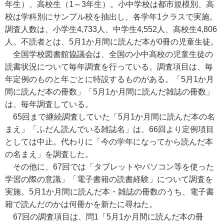
年生）、高校生（1～3年生）。小中学校は都市規模別、高
校は学科別にサンプル校を抽出し、各学年1クラスで実施。
調査人数は、小学生4,733人、中学生4,552人、高校生4,806
人。不読者とは、5月1か月間に読んだ本が0冊の児童生徒。
全国学校図書館協議会は、全国の小中高校の児童生徒の
読書状況について毎年調査を行っている。調査項目は、毎
年定例のものと年ごとに特設するものがある。「5月1か月
間に読んだ本の冊数」「5月1か月間に読んだ雑誌の冊数」
は、毎年調査している。
65回まで継続調査していた「5月1か月間に読んだ本の名
まえ」「ふだん読んでいる雑誌名」は、66回より定例項目
としては中止。代わりに「今の学年になってから読んだ本
の名まえ」を調査した。
その他に、67回では「タブレットやパソコン等を使った
学習の際の意識」「電子書籍の読書経験」について調査を
実施。5月1か月間に読んだ本・雑誌の冊数のうち、電子書
籍で読んだのかは何冊かを新たに尋ねた。
67回の調査項目は、問1「5月1か月間に読んだ本の冊