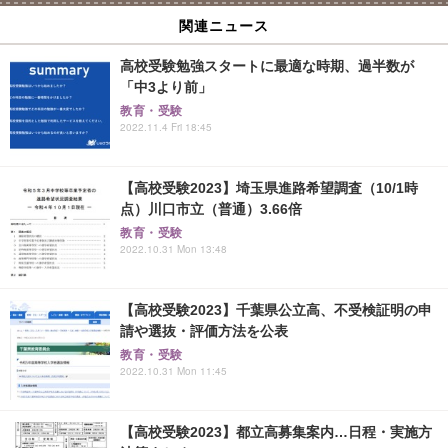
関連ニュース
高校受験勉強スタートに最適な時期、過半数が
「中3より前」
教育・受験
2022.11.4 Fri 18:45
【高校受験2023】埼玉県進路希望調査（10/1時
点）川口市立（普通）3.66倍
教育・受験
2022.10.31 Mon 13:48
【高校受験2023】千葉県公立高、不受検証明の申
請や選抜・評価方法を公表
教育・受験
2022.10.31 Mon 11:45
【高校受験2023】都立高募集案内…日程・実施方