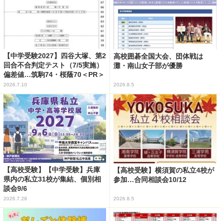
【中学受験2027】四谷大塚、第2
高校囲碁全国大会、団体戦は
回合不合判定テスト（7/5実施）
灘・南山女子部が優勝
偏差値…筑駒74・桜蔭70＜PR＞
2026.7.10
2026.8.5
【高校受験】【中学受験】兵庫
【高校受験】横須賀の私立4校が
県内の私立31校が集結、個別相
参加…合同相談会10/12
談会9/6
2026.7.28
2026.8.5