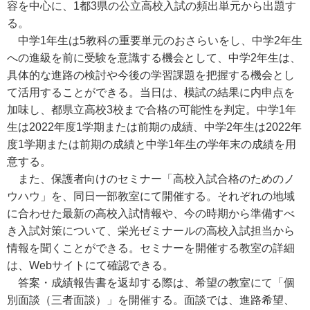
容を中心に、1都3県の公立高校入試の頻出単元から出題す
る。
中学1年生は5教科の重要単元のおさらいをし、中学2年生
への進級を前に受験を意識する機会として、中学2年生は、
具体的な進路の検討や今後の学習課題を把握する機会とし
て活用することができる。当日は、模試の結果に内申点を
加味し、都県立高校3校まで合格の可能性を判定。中学1年
生は2022年度1学期または前期の成績、中学2年生は2022年
度1学期または前期の成績と中学1年生の学年末の成績を用
意する。
また、保護者向けのセミナー「高校入試合格のためのノ
ウハウ」を、同日一部教室にて開催する。それぞれの地域
に合わせた最新の高校入試情報や、今の時期から準備すべ
き入試対策について、栄光ゼミナールの高校入試担当から
情報を聞くことができる。セミナーを開催する教室の詳細
は、Webサイトにて確認できる。
答案・成績報告書を返却する際は、希望の教室にて「個
別面談（三者面談）」を開催する。面談では、進路希望、