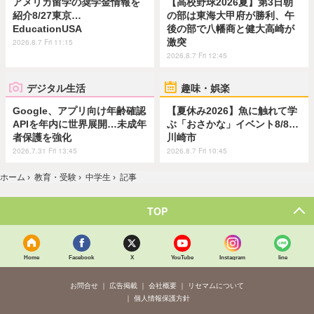
アメリカ留学の奨学金情報を
【高校野球2026夏】第3日朝
紹介8/27東京…
の部は東海大甲府が勝利、午
EducationUSA
後の部で八幡商と健大高崎が
激突
2026.8.7 Fri 11:15
2026.8.7 Fri 12:45
デジタル生活
趣味・娯楽
Google、アプリ向け年齢確認
【夏休み2026】魚に触れて学
APIを年内に世界展開…未成年
ぶ「おさかな」イベント8/8…
者保護を強化
川崎市
2026.7.31 Fri 13:45
2026.8.7 Fri 10:45
ホーム
›
教育・受験
›
中学生
›
記事
TOP
Home
Facebook
X
YouTube
Instagram
line
お問合せ
広告掲載
会社概要
リセマムについて
個人情報保護方針