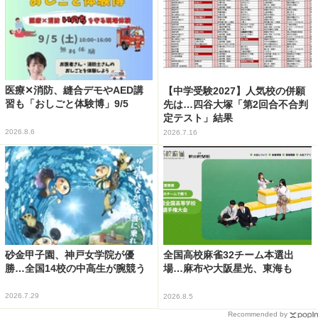
医療✕消防、縫合デモやAED講
【中学受験2027】人気校の併願
習も「おしごと体験博」9/5
先は…四谷大塚「第2回合不合判
定テスト」結果
2026.8.6
2026.7.16
砂金甲子園、神戸女学院が優
全国高校麻雀32チーム本選出
勝…全国14校の中高生が腕競う
場…麻布や大阪星光、東海も
2026.7.29
2026.8.5
Recommended by