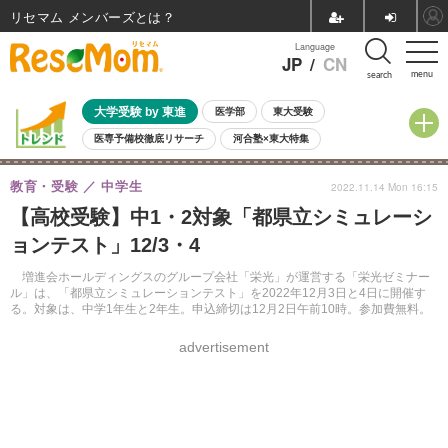
リセマム メンバーズ
Language
JP
/
CN
menu
search
大学受験 by 東進
医学部
東大受験
医専予備校徹底リサーチ
河合塾×東大特集
親子で考える大学選び
高校受験
中学受験
小学校受験
教育・受験
中学生
2022.11.14 Mon 16:15
共通テスト
夏休み
8月開催学校説明会・相談会
【高校受験】中1・2対象「都県立シミュレーシ
8月開催イベント・WS
全国公立高校 過去問
人気記事
ョンテスト」12/3・4
自由研究教材（小学生向け）
自由研究教材（中学生向け）
ランキング
増進会ホールディングスのグループ会社「栄光」が運営する「栄光ゼミナー
ル」は、「都県立シミュレーションテスト」を2022年12月3日と4日に開催す
る。対象は、中学1年生と2年生。申込締切は12月2日午前10時。参加費無料。
advertisement