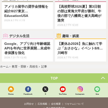
アメリカ留学の奨学金情報を
【高校野球2026夏】第3日朝
紹介8/27東京…
の部は東海大甲府が勝利、午
EducationUSA
後の部で八幡商と健大高崎が
激突
2026.8.7 Fri 11:15
2026.8.7 Fri 12:45
デジタル生活
趣味・娯楽
Google、アプリ向け年齢確認
【夏休み2026】魚に触れて学
APIを年内に世界展開…未成年
ぶ「おさかな」イベント8/8…
者保護を強化
川崎市
2026.7.31 Fri 13:45
2026.8.7 Fri 10:45
ホーム
›
教育・受験
›
高校生
›
記事
TOP
Home
Facebook
X
YouTube
Instagram
line
お問合せ
広告掲載
会社概要
リセマムについて