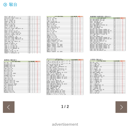
駿台
‹
1
/
2
advertisement