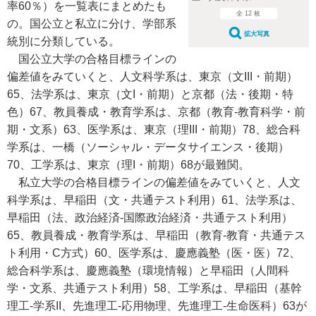
率60％）を一覧表にまとめたも
全 12 枚
の。国公立と私立に分け、学部系
拡大写真
統別に分類している。
国公立大学の合格目標ラインの
偏差値をみていくと、人文科学系は、東京（文III・前期）
65、法学系は、東京（文I・前期）と京都（法・後期・特
色）67、教員養成・教育学系は、京都（教育-教育科学・前
期・文系）63、医学系は、東京（理III・前期）78、総合科
学系は、一橋（ソーシャル・データサイエンス・後期）
70、工学系は、東京（理I・前期）68が最難関。
私立大学の合格目標ラインの偏差値をみていくと、人文
科学系は、早稲田（文・共通テスト利用）61、法学系は、
早稲田（法、政治経済-国際政治経済・共通テスト利用）
65、教員養成・教育学系は、早稲田（教育-教育・共通テス
ト利用・C方式）60、医学系は、慶應義塾（医・医）72、
総合科学系は、慶應義塾（環境情報）と早稲田（人間科
学・文系、共通テスト利用）58、工学系は、早稲田（基幹
理工-学系II、先進理工-応用物理、先進理工-生命医科）63が