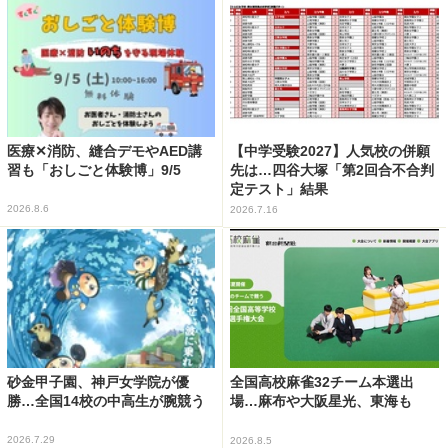
医療✕消防、縫合デモやAED講
【中学受験2027】人気校の併願
習も「おしごと体験博」9/5
先は…四谷大塚「第2回合不合判
定テスト」結果
2026.8.6
2026.7.16
砂金甲子園、神戸女学院が優
全国高校麻雀32チーム本選出
勝…全国14校の中高生が腕競う
場…麻布や大阪星光、東海も
2026.7.29
2026.8.5