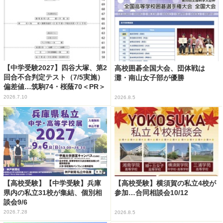
【中学受験2027】四谷大塚、第2
高校囲碁全国大会、団体戦は
回合不合判定テスト（7/5実施）
灘・南山女子部が優勝
偏差値…筑駒74・桜蔭70＜PR＞
2026.7.10
2026.8.5
【高校受験】【中学受験】兵庫
【高校受験】横須賀の私立4校が
県内の私立31校が集結、個別相
参加…合同相談会10/12
談会9/6
2026.7.28
2026.8.5