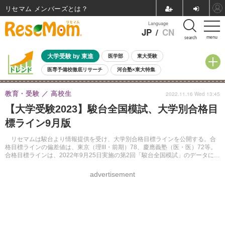
リセマム メンバーズ
Language
JP
/
CN
menu
search
大学受験 by 東進
医学部
東大受験
医専予備校徹底リサーチ
河合塾×東大特集
親子で考える大学選び
高校受験
中学受験
小学校受験
教育・受験
高校生
2022.11.16 Wed 13:45
共通テスト
夏休み
8月開催学校説明会・相談会
【大学受験2023】駿台全国模試、大学別合格目
8月開催イベント・WS
全国公立高校 過去問
人気記事
標ライン9月版
自由研究教材（小学生向け）
自由研究教材（中学生向け）
ランキング
リセマムは駿台より情報提供を受け、大学別合格目標ラインを公開する。合
格目標ラインの偏差値は、東京（理III・前期）78、慶應義塾（医・医）72等。
合格目標ラインは、2022年9月25日実施の第2回「駿台全国模試」のデータに基
づく。
advertisement