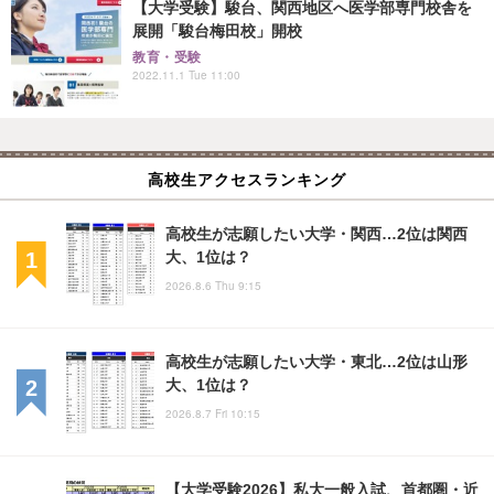
【大学受験】駿台、関西地区へ医学部専門校舎を
展開「駿台梅田校」開校
教育・受験
2022.11.1 Tue 11:00
高校生アクセスランキング
高校生が志願したい大学・関西…2位は関西
大、1位は？
2026.8.6 Thu 9:15
高校生が志願したい大学・東北…2位は山形
大、1位は？
2026.8.7 Fri 10:15
【大学受験2026】私大一般入試、首都圏・近