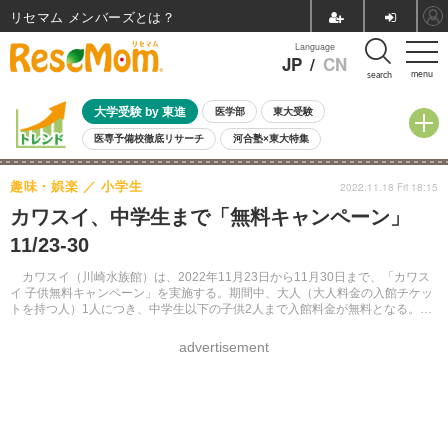
リセマム メンバーズ
Language
JP
/
CN
menu
search
大学受験 by 東進
医学部
東大受験
医専予備校徹底リサーチ
河合塾×東大特集
親子で考える大学選び
高校受験
中学受験
小学校受験
趣味・娯楽
小学生
2022.11.18 Fri 18:15
共通テスト
夏休み
8月開催学校説明会・相談会
カワスイ、中学生まで「無料キャンペーン」
8月開催イベント・WS
全国公立高校 過去問
人気記事
11/23-30
自由研究教材（小学生向け）
自由研究教材（中学生向け）
ランキング
カワスイ（川崎水族館）は、2022年11月23日から11月30日まで、「カワス
イ 子供無料キャンペーン」を実施する。期間中、大人（大人料金の入館チケッ
トを持つ人）1人につき、中学生以下の子供2人まで入館料金が無料となる。期
間中何度でも利用可能。
advertisement