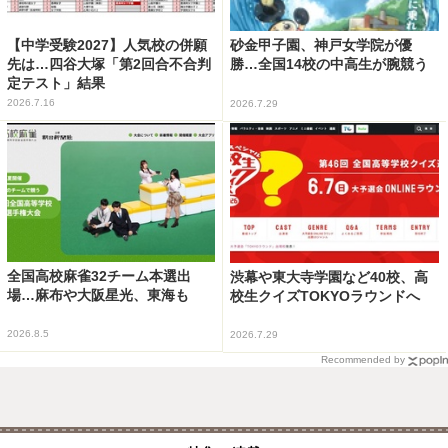
【中学受験2027】人気校の併願
砂金甲子園、神戸女学院が優
先は…四谷大塚「第2回合不合判
勝…全国14校の中高生が腕競う
定テスト」結果
2026.7.16
2026.7.29
全国高校麻雀32チーム本選出
渋幕や東大寺学園など40校、高
場…麻布や大阪星光、東海も
校生クイズTOKYOラウンドへ
2026.8.5
2026.7.29
Recommended by