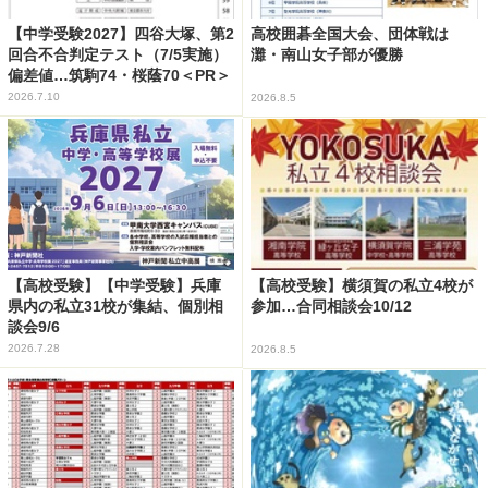
【中学受験2027】四谷大塚、第2
高校囲碁全国大会、団体戦は
回合不合判定テスト（7/5実施）
灘・南山女子部が優勝
偏差値…筑駒74・桜蔭70＜PR＞
2026.7.10
2026.8.5
【高校受験】【中学受験】兵庫
【高校受験】横須賀の私立4校が
県内の私立31校が集結、個別相
参加…合同相談会10/12
談会9/6
2026.7.28
2026.8.5