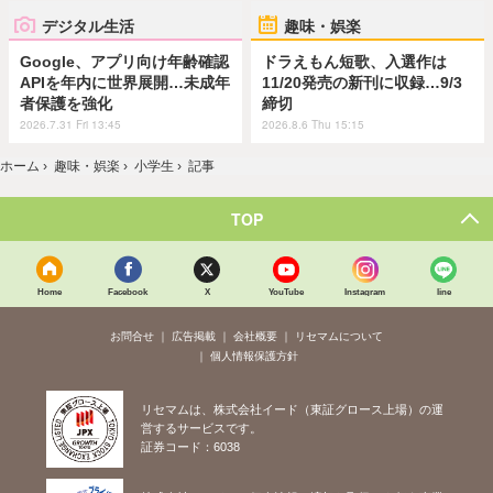
デジタル生活
趣味・娯楽
Google、アプリ向け年齢確認
ドラえもん短歌、入選作は
APIを年内に世界展開…未成年
11/20発売の新刊に収録…9/3
者保護を強化
締切
2026.7.31 Fri 13:45
2026.8.6 Thu 15:15
ホーム
›
趣味・娯楽
›
小学生
›
記事
TOP
Home
Facebook
X
YouTube
Instagram
line
お問合せ
広告掲載
会社概要
リセマムについて
個人情報保護方針
リセマムは、株式会社イード（東証グロース上場）の運
営するサービスです。
証券コード：6038