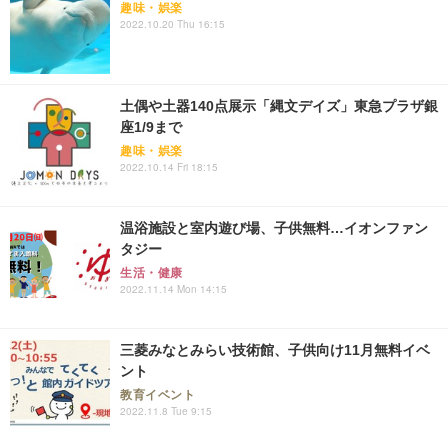
趣味・娯楽
2022.10.20 Thu 16:15
土偶や土器140点展示「縄文デイズ」東急プラザ銀
座1/9まで
趣味・娯楽
2022.10.14 Fri 18:15
温浴施設と室内遊び場、子供無料…イオンファン
タジー
生活・健康
2022.11.14 Mon 14:15
三菱みなとみらい技術館、子供向け11月無料イベ
ント
教育イベント
2022.11.8 Tue 9:15