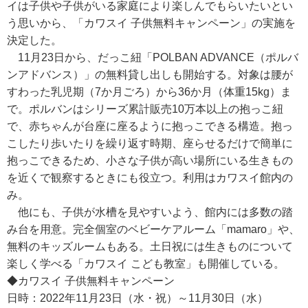
イは子供や子供がいる家庭により楽しんでもらいたいとい
う思いから、「カワスイ 子供無料キャンペーン」の実施を
決定した。
11月23日から、だっこ紐「POLBAN ADVANCE（ポルバ
ンアドバンス）」の無料貸し出しも開始する。対象は腰が
すわった乳児期（7か月ごろ）から36か月（体重15kg）ま
で。ポルバンはシリーズ累計販売10万本以上の抱っこ紐
で、赤ちゃんが台座に座るように抱っこできる構造。抱っ
こしたり歩いたりを繰り返す時期、座らせるだけで簡単に
抱っこできるため、小さな子供が高い場所にいる生きもの
を近くで観察するときにも役立つ。利用はカワスイ館内の
み。
他にも、子供が水槽を見やすいよう、館内には多数の踏
み台を用意。完全個室のベビーケアルーム「mamaro」や、
無料のキッズルームもある。土日祝には生きものについて
楽しく学べる「カワスイ こども教室」も開催している。
◆カワスイ 子供無料キャンペーン
日時：2022年11月23日（水・祝）～11月30日（水）