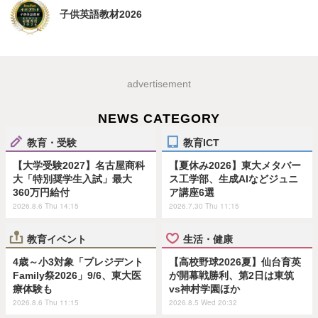
子供英語教材2026
advertisement
NEWS CATEGORY
教育・受験
教育ICT
【大学受験2027】名古屋商科
【夏休み2026】東大メタバー
大「特別奨学生入試」最大
ス工学部、生成AIなどジュニ
360万円給付
ア講座6選
2026.8.6 Thu 14:15
2026.7.30 Thu 11:15
教育イベント
生活・健康
4歳～小3対象「プレジデント
【高校野球2026夏】仙台育英
Family祭2026」9/6、東大医
が開幕戦勝利、第2日は東筑
療体験も
vs神村学園ほか
2026.8.6 Thu 11:15
2026.8.5 Wed 20:32