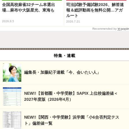
全国高校麻雀32チーム本選出
司法試験予備試験2026、解答速
場…麻布や大阪星光、東海も
報＆総評動画を無料公開…アガ
ルート
2026.8.5
2026.7.21
Recommended by
特集・連載
編集長・加藤紀子連載「今、会いたい人」
NEW!!【首都圏・中学受験】SAPIX 上位校偏差値＜
2027年度版（2026年4月）
NEW!!【関西・中学受験】浜学園「小6合否判定テス
ト」偏差値一覧