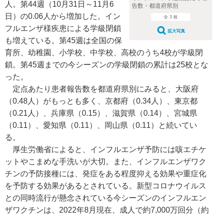
人。第44週（10月31日～11月6
告数・都道府県別
日）の0.06人から増加した。イン
全 3 枚
フルエンザ様疾患による学級閉鎖
拡大写真
も増えている。第45週は全国の保
育所、幼稚園、小学校、中学校、高校のうち4校が学級閉
鎖。第45週までの今シーズンの学級閉鎖の累計は25校とな
った。
定点あたり患者報告数を都道府県別にみると、大阪府
（0.48人）がもっとも多く、京都府（0.34人）、東京都
（0.21人）、兵庫県（0.15）、滋賀県（0.14）、宮城県
（0.11）、愛知県（0.11）、岡山県（0.11）と続いてい
る。
厚生労働省によると、インフルエンザ予防には咳エチケ
ットやこまめな手洗いが大切。また、インフルエンザワク
チンの予防接種には、発症をある程度抑える効果や重症化
を予防する効果があるとされている。新型コロナウイルス
との同時流行が懸念されている今シーズンのインフルエン
ザワクチンは、2022年8月現在、成人で約7,000万回分（約