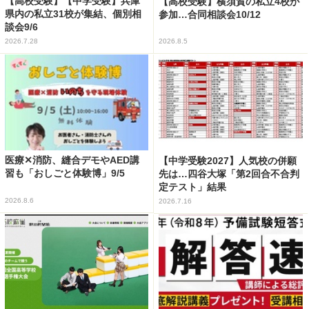
【高校受験】【中学受験】兵庫
【高校受験】横須賀の私立4校が
県内の私立31校が集結、個別相
参加…合同相談会10/12
談会9/6
2026.7.28
2026.8.5
医療✕消防、縫合デモやAED講
【中学受験2027】人気校の併願
習も「おしごと体験博」9/5
先は…四谷大塚「第2回合不合判
定テスト」結果
2026.8.6
2026.7.16