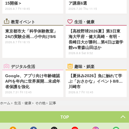
15開催＞
ア講座6選
2026.8.7 Fri 19:45
2026.7.30 Thu 11:15
教育イベント
生活・健康
東京都市大「科学体験教室」
【高校野球2026夏】第3日東
24の実験企画…小中向け9/6
海大甲府・健大高崎・有明・
長崎日大が勝利…第4日は遊学
2026.8.7 Fri 18:15
館vs青森山田ほか
2026.8.8 Sat 9:52
デジタル生活
趣味・娯楽
Google、アプリ向け年齢確認
【夏休み2026】魚に触れて学
APIを年内に世界展開…未成年
ぶ「おさかな」イベント8/8…
者保護を強化
川崎市
2026.7.31 Fri 13:45
2026.8.7 Fri 10:45
ホーム
›
生活・健康
›
その他
›
記事
TOP