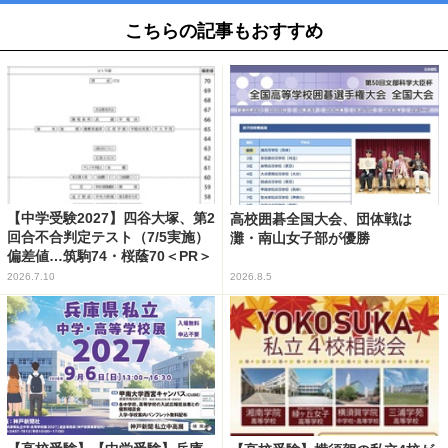
こちらの記事もおすすめ
【中学受験2027】四谷大塚、第2
高校囲碁全国大会、団体戦は
回合不合判定テスト（7/5実施）
灘・南山女子部が優勝
偏差値…筑駒74・桜蔭70＜PR＞
2026.7.10
2026.8.5