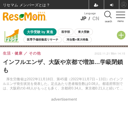
リセマム メンバーズ
Language
JP
/
CN
menu
search
大学受験 by 東進
医学部
東大受験
医専予備校徹底リサーチ
河合塾×東大特集
親子で考える大学選び
高校受験
中学受験
小学校受験
生活・健康
その他
2022.11.21 Mon 14:15
共通テスト
夏休み
8月開催学校説明会・相談会
インフルエンザ、大阪や京都で増加…学級閉鎖
8月開催イベント・WS
全国公立高校 過去問
人気記事
も
自由研究教材（小学生向け）
自由研究教材（中学生向け）
ランキング
厚生労働省は2022年11月18日、第45週（2022年11月7日～13日）のインフ
ルエンザ発生状況を発表した。定点あたり患者報告数は0.08人。都道府県別で
は、大阪府の0.48人がもっとも多く、京都府0.34人、東京都0.21人と続いてい
る。
advertisement