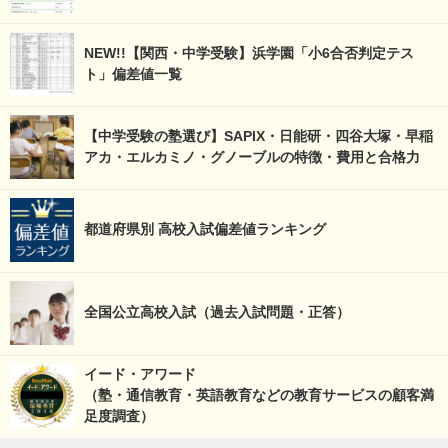
NEW!!【関西・中学受験】浜学園「小6合否判定テス
ト」偏差値一覧
【中学受験の塾選び】SAPIX・日能研・四谷大塚・早稲
アカ・エルカミノ・グノーブルの特徴・費用と合格力
都道府県別 高校入試偏差値ランキング
全国公立高校入試（過去入試問題・正答）
イード・アワード
（塾・通信教育・英語教育などの教育サービスの顧客満
足度調査）