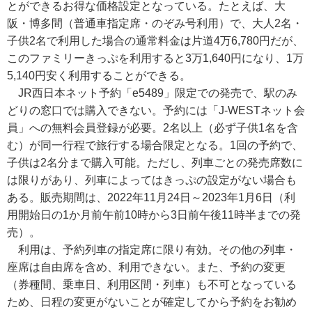
とができるお得な価格設定となっている。たとえば、大
阪・博多間（普通車指定席・のぞみ号利用）で、大人2名・
子供2名で利用した場合の通常料金は片道4万6,780円だが、
このファミリーきっぷを利用すると3万1,640円になり、1万
5,140円安く利用することができる。
JR西日本ネット予約「e5489」限定での発売で、駅のみ
どりの窓口では購入できない。予約には「J-WESTネット会
員」への無料会員登録が必要。2名以上（必ず子供1名を含
む）が同一行程で旅行する場合限定となる。1回の予約で、
子供は2名分まで購入可能。ただし、列車ごとの発売席数に
は限りがあり、列車によってはきっぷの設定がない場合も
ある。販売期間は、2022年11月24日～2023年1月6日（利
用開始日の1か月前午前10時から3日前午後11時半までの発
売）。
利用は、予約列車の指定席に限り有効。その他の列車・
座席は自由席を含め、利用できない。また、予約の変更
（券種間、乗車日、利用区間・列車）も不可となっている
ため、日程の変更がないことが確定してから予約をお勧め