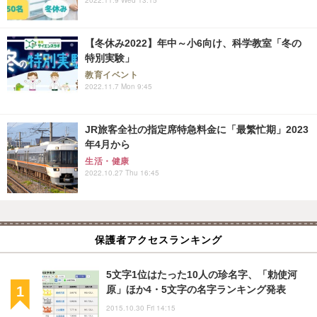
2022.11.9 Wed 13:15
【冬休み2022】年中～小6向け、科学教室「冬の
特別実験」
教育イベント
2022.11.7 Mon 9:45
JR旅客全社の指定席特急料金に「最繁忙期」2023
年4月から
生活・健康
2022.10.27 Thu 16:45
保護者アクセスランキング
5文字1位はたった10人の珍名字、「勅使河
原」ほか4・5文字の名字ランキング発表
2015.10.30 Fri 14:15