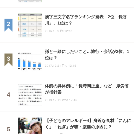
漢字三文字名字ランキング発表…2位「長谷
川」、1位は？
2015.10.9 Fri 12:45
孫と一緒にしたいこと…旅行・会話が2位、1
位は？
2017.12.21 Thu 12:15
体罰の具体例に「長時間正座」など…厚労省
が指針案
2019.12.11 Wed 17:45
【子どものアレルギー4】身近な食材「にんに
く」「ねぎ」が咳・腹痛の原因に？