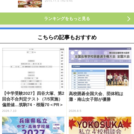
2015.11.5 Thu 9:45
ランキングをもっと見る
こちらの記事もおすすめ
【中学受験2027】四谷大塚、第2
高校囲碁全国大会、団体戦は
回合不合判定テスト（7/5実施）
灘・南山女子部が優勝
偏差値…筑駒74・桜蔭70＜PR＞
2026.7.10
2026.8.5