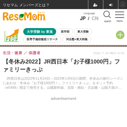
リセマム メンバーズ
Language
JP
/
CN
menu
search
大学受験 by 東進
医学部
東大受験
医専予備校徹底リサーチ
河合塾×東大特集
親子で考える大学選び
高校受験
中学受験
小学校受験
生活・健康
保護者
2022.11.30 Wed 12:45
共通テスト
夏休み
8月開催学校説明会・相談会
【冬休み2022】JR西日本「お子様1000円」フ
8月開催イベント・WS
全国公立高校 過去問
人気記事
ァミリーきっぷ
自由研究教材（小学生向け）
自由研究教材（中学生向け）
ランキング
JR西日本は2022年11月24日～2023年1月6日の期間、冬休みの旅行シーズン
にあわせ「冬休み『お子様1000円！』ファミリーきっぷ」をネット予約
（e5489）限定で発売する。山陽新幹線、北陸・南紀・北近畿・山陰方面の一
部区間。
advertisement