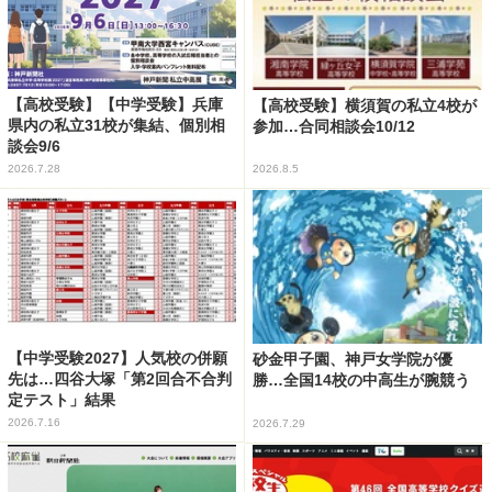
【高校受験】【中学受験】兵庫
【高校受験】横須賀の私立4校が
県内の私立31校が集結、個別相
参加…合同相談会10/12
談会9/6
2026.7.28
2026.8.5
【中学受験2027】人気校の併願
砂金甲子園、神戸女学院が優
先は…四谷大塚「第2回合不合判
勝…全国14校の中高生が腕競う
定テスト」結果
2026.7.16
2026.7.29