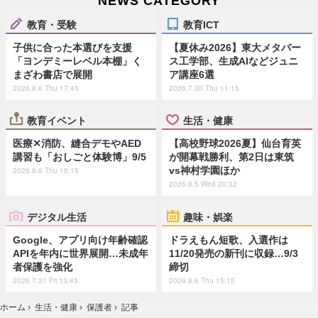
NEWS CATEGORY
教育・受験
教育ICT
子供に合った本選びを支援
【夏休み2026】東大メタバー
「ヨンデミーレベル本棚」く
ス工学部、生成AIなどジュニ
まざわ書店で展開
ア講座6選
2026.8.6 Thu 17:45
2026.7.30 Thu 11:15
教育イベント
生活・健康
医療✕消防、縫合デモやAED
【高校野球2026夏】仙台育英
講習も「おしごと体験博」9/5
が開幕戦勝利、第2日は東筑
vs神村学園ほか
2026.8.6 Thu 18:15
2026.8.5 Wed 20:32
デジタル生活
趣味・娯楽
Google、アプリ向け年齢確認
ドラえもん短歌、入選作は
APIを年内に世界展開…未成年
11/20発売の新刊に収録…9/3
者保護を強化
締切
2026.7.31 Fri 13:45
2026.8.6 Thu 15:15
ホーム
›
生活・健康
›
保護者
›
記事