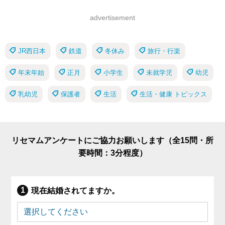
advertisement
JR西日本
鉄道
冬休み
旅行・行楽
年末年始
正月
小学生
未就学児
幼児
乳幼児
保護者
生活
生活・健康 トピックス
リセマムアンケートにご協力お願いします（全15問・所
要時間：3分程度）
現在結婚されてますか。