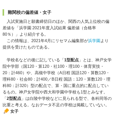
難関校の偏差値・女子
入試実施日と願書締切日のほか、関西の人気上位校の偏
差値を「浜学園 2021年度入試結果 偏差値（合格率
80％）」より紹介する。
この情報は、2021年4月にリセマム編集部が
浜学園
より
提供を受けたものである。
学校名などの後に記している「
1型配点
」とは、神戸女学
院中学部（国120・算120・社100・理100・体育実技・
20：計460）や、高槻中学校（A日程 国語120・算数120・
理科80・社会80：計400／B日程 国語：120・算数120・理
科80：計320）型の配点で、算・国に重点的に配点してい
るもの。神戸女学院や西大和学園中学校も1型とみなす。
「
2型配点
」は白陵中学校などに見られる型で、各科同等の
比重と考える。なおデータ不足の学校は掲載していない。
女子