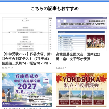
こちらの記事もおすすめ
【中学受験2027】四谷大塚、第2
高校囲碁全国大会、団体戦は
回合不合判定テスト（7/5実施）
灘・南山女子部が優勝
偏差値…筑駒74・桜蔭70＜PR＞
2026.7.10
2026.8.5