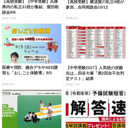
【高校受験】【中学受験】兵庫
【高校受験】横須賀の私立4校が
県内の私立31校が集結、個別相
参加…合同相談会10/12
談会9/6
2026.7.28
2026.8.5
医療✕消防、縫合デモやAED講
【中学受験2027】人気校の併願
習も「おしごと体験博」9/5
先は…四谷大塚「第2回合不合判
定テスト」結果
2026.8.6
2026.7.16