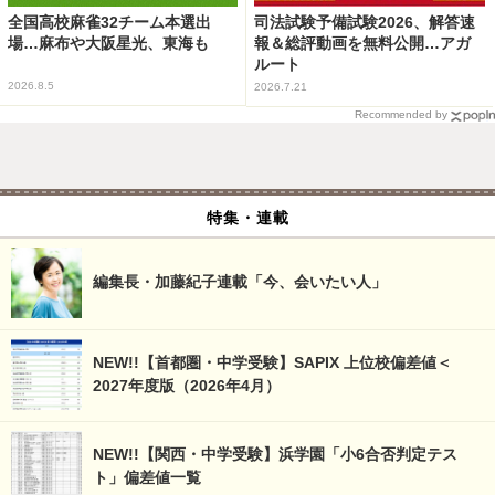
全国高校麻雀32チーム本選出
司法試験予備試験2026、解答速
場…麻布や大阪星光、東海も
報＆総評動画を無料公開…アガ
ルート
2026.8.5
2026.7.21
Recommended by
特集・連載
編集長・加藤紀子連載「今、会いたい人」
NEW!!【首都圏・中学受験】SAPIX 上位校偏差値＜
2027年度版（2026年4月）
NEW!!【関西・中学受験】浜学園「小6合否判定テス
ト」偏差値一覧