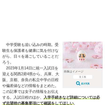
中学受験も追い込みの時期。受
験生も保護者も健康に気を付けな
がら、日々を過ごしていることだ
ろう。
2023年1月14日に統一入試日を
画像はイメージ
迎える関西2府4県から、兵庫、大
全 1 枚
阪、京都、奈良の私立中学の日程
拡大写真
や偏差値などの情報をまとめた。
この記事では女子の情報をお伝え
する。入試日程のほか、
入学手続きなど詳細については必
ず志望校の募集要項にて確認をしてほしい
。