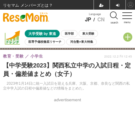
リセマム メンバーズ
Language
JP
/
CN
menu
search
大学受験 by 東進
医学部
東大受験
医専予備校徹底リサーチ
河合塾×東大特集
親子で考える大学選び
高校受験
中学受験
小学校受験
教育・受験
小学生
2022.12.2 Fri 12:45
共通テスト
夏休み
8月開催学校説明会・相談会
【中学受験2023】関西私立中学の入試日程・定
8月開催イベント・WS
全国公立高校 過去問
人気記事
員・偏差値まとめ（女子）
自由研究教材（小学生向け）
自由研究教材（中学生向け）
ランキング
2023年1月14日に統一入試日を迎える兵庫、大阪、京都、奈良など関西の私
立中学入試の日程や偏差値などの情報をまとめた。
advertisement