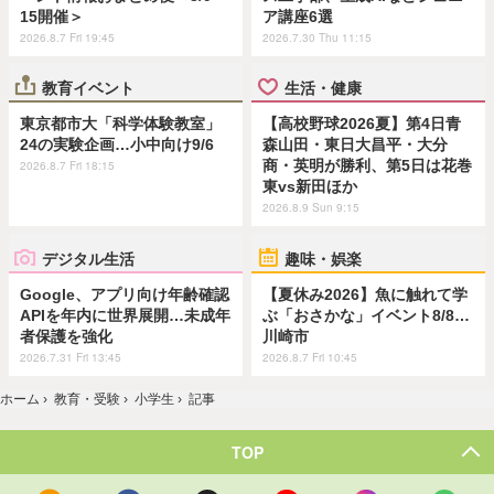
15開催＞
ア講座6選
2026.8.7 Fri 19:45
2026.7.30 Thu 11:15
教育イベント
生活・健康
東京都市大「科学体験教室」
【高校野球2026夏】第4日青
24の実験企画…小中向け9/6
森山田・東日大昌平・大分
商・英明が勝利、第5日は花巻
2026.8.7 Fri 18:15
東vs新田ほか
2026.8.9 Sun 9:15
デジタル生活
趣味・娯楽
Google、アプリ向け年齢確認
【夏休み2026】魚に触れて学
APIを年内に世界展開…未成年
ぶ「おさかな」イベント8/8…
者保護を強化
川崎市
2026.7.31 Fri 13:45
2026.8.7 Fri 10:45
ホーム
›
教育・受験
›
小学生
›
記事
TOP