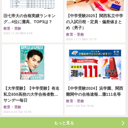
旧七帝大の合格実績ランキン
【中学受験2025】関西私立中学
グ…4位に灘高、TOP3は？
の入試日程・定員・偏差値まと
め（男子）
教育・受験
2024.11.20 Wed 9:45
教育・受験
2024.11.11 Mon 10:15
【大学受験】【中学受験】有名
【中学受験2024】浜学園、関西
私立650高校の大学合格者数…
難関中の合格速報…灘111名等
サンデー毎日
教育・受験
2024.1.23 Tue 19:52
教育・受験
2024.4.23 Tue 13:45
もっと見る