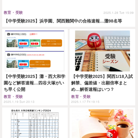
教育・受験
2025.1.28 Tue 15:09
【中学受験2025】浜学園、関西難関中の合格速報…灘98名等
【中学受験2025】灘・西大和学
【中学受験2025】関西1/18入試
園など解答速報…四谷大塚がい
解禁、偏差値・出願倍率まと
ち早く公開
め…解答速報はいつ？
教育・受験
教育・受験
2025.1.19 Sun 20:13
2025.1.17 Fri 19:15