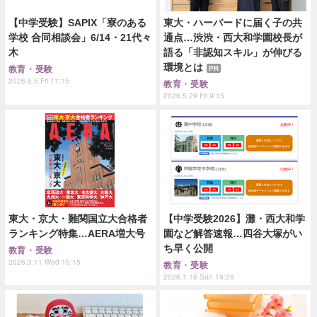
【中学受験】SAPIX「寮のある
東大・ハーバードに届く子の共
学校 合同相談会」6/14・21代々
通点…渋渋・西大和学園校長が
木
語る「非認知スキル」が伸びる
環境とは
PR
教育・受験
2026.6.5 Fri 11:15
教育・受験
2026.5.29 Fri 9:15
東大・京大・難関国立大合格者
【中学受験2026】灘・西大和学
ランキング特集…AERA増大号
園など解答速報…四谷大塚がい
ち早く公開
教育・受験
2026.3.11 Wed 15:15
教育・受験
2026.1.18 Sun 19:29