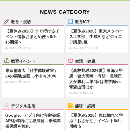
NEWS CATEGORY
教育・受験
教育ICT
【夏休み2026】すぐ行けるイ
【夏休み2026】東大メタバー
ベント情報おまとめ便＜8/9-
ス工学部、生成AIなどジュニ
15開催＞
ア講座6選
2026.8.7 Fri 19:45
2026.7.30 Thu 11:15
教育イベント
生活・健康
東京都市大「科学体験教室」
【高校野球2026夏】東海大甲
24の実験企画…小中向け9/6
府・健大高崎・有明・長崎日
大が勝利…第4日は遊学館vs
2026.8.7 Fri 18:15
青森山田ほか
2026.8.8 Sat 9:52
デジタル生活
趣味・娯楽
Google、アプリ向け年齢確認
【夏休み2026】魚に触れて学
APIを年内に世界展開…未成年
ぶ「おさかな」イベント8/8…
者保護を強化
川崎市