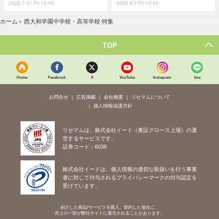
2026.7.31 Fri 13:45
2026.8.7 Fri 10:45
ホーム
›
西大和学園中学校・高等学校 特集
TOP
Home
Facebook
X
YouTube
Instagram
line
お問合せ
広告掲載
会社概要
リセマムについて
個人情報保護方針
リセマムは、株式会社イード（東証グロース上場）の運
営するサービスです。
証券コード：6038
株式会社イードは、個人情報の適切な取扱いを行う事業
者に対して付与されるプライバシーマークの付与認定を
受けています。
紹介した商品/サービスを購入、契約した場合に、
売上の一部が弊社サイトに還元されることがあります。