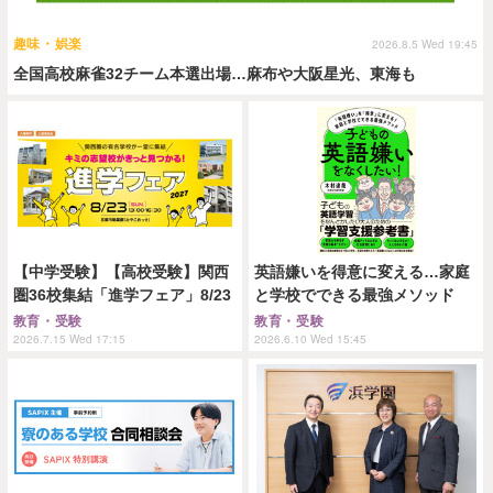
趣味・娯楽
2026.8.5 Wed 19:45
全国高校麻雀32チーム本選出場…麻布や大阪星光、東海も
【中学受験】【高校受験】関西
英語嫌いを得意に変える…家庭
圏36校集結「進学フェア」8/23
と学校でできる最強メソッド
教育・受験
教育・受験
2026.7.15 Wed 17:15
2026.6.10 Wed 15:45