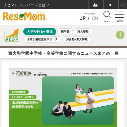
リセマム メンバーズ
Language
JP
/
CN
menu
search
大学受験 by 東進
医学部
東大受験
医専予備校徹底リサーチ
河合塾×東大特集
親子で考える大学選び
高校受験
中学受験
小学校受験
西大和学園中学校・高等学校に関するニュースまとめ一覧
共通テスト
夏休み
8月開催学校説明会・相談会
8月開催イベント・WS
全国公立高校 過去問
人気記事
自由研究教材（小学生向け）
自由研究教材（中学生向け）
ランキング