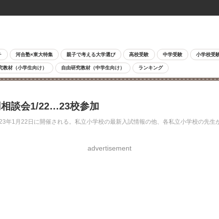
チ
河合塾×東大特集
親子で考える大学選び
高校受験
中学受験
小学校受
究教材（小学生向け）
自由研究教材（中学生向け）
ランキング
談会1/22…23校参加
23年1月22日に開催される。私立小学校の最新入試情報の他、各私立小学校の先生
advertisement