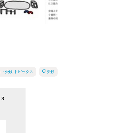
育・受験 トピックス
受験
3