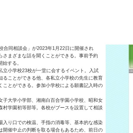
同相談会」が2023年1月22日に開催され
らさまざまな話を聞くことができる。事前予約
開始する。
立小学校23校が一堂に会するイベント。入試
知ることができる他、各私立小学校の先生に教育
くことができる。参加小学校による願書記入時の
女子大学小学部、湘南白百合学園小学校、昭和女
森村学園初等部等。各校がブースを設置して相談
場入り口での検温、手指の消毒等、基本的な感染
は開催中止の判断を取る場合もあるため、前日の