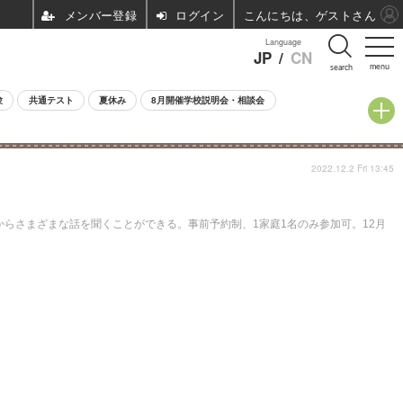
ログイン
こんにちは、ゲストさん
Language
JP
/
CN
menu
search
験
共通テスト
夏休み
8月開催学校説明会・相談会
2022.12.2 Fri 13:45
からさまざまな話を聞くことができる。事前予約制、1家庭1名のみ参加可。12月