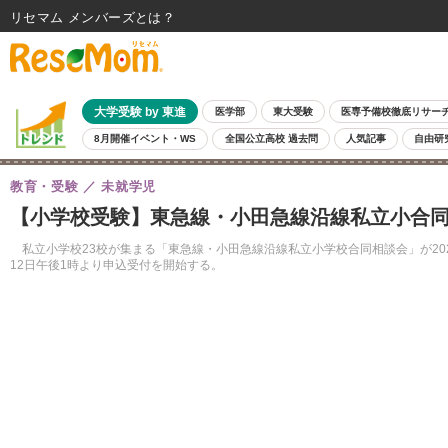
リセマム メンバーズ
大学受験 by 東進
医学部
東大受験
医専予備校徹底リサー
8月開催イベント・WS
全国公立高校 過去問
人気記事
自由研
教育・受験
未就学児
【小学校受験】東急線・小田急線沿線私立小合同相
私立小学校23校が集まる「東急線・小田急線沿線私立小学校合同相談会」が20
12日午後1時より申込受付を開始する。