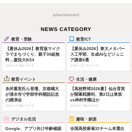
advertisement
NEWS CATEGORY
教育・受験
教育ICT
【夏休み2026】教育版マイク
【夏休み2026】東大メタバー
ラでまちづくり、親子30組無
ス工学部、生成AIなどジュニ
料…嘉悦大8/24
ア講座6選
2026.8.5 Wed 19:15
2026.7.30 Thu 11:15
教育イベント
生活・健康
糸井重里氏ら登壇、京都橘大
【高校野球2026夏】仙台育英
が清水寺で学部学科開設記念
が開幕戦勝利、第2日は東筑
の講演会
vs神村学園ほか
2026.8.5 Wed 14:15
2026.8.5 Wed 20:32
デジタル生活
趣味・娯楽
Google、アプリ向け年齢確認
全国高校麻雀32チーム本選出