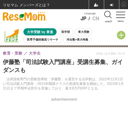
リセマム メンバーズ
Language
JP
/
CN
menu
search
大学受験 by 東進
医学部
東大受験
医専予備校徹底リサーチ
河合塾×東大特集
親子で考える大学選び
高校受験
中学受験
小学校受験
教育・受験
大学生
2022.12.5 Mon 16:15
共通テスト
夏休み
8月開催学校説明会・相談会
伊藤塾「司法試験入門講座」受講生募集、ガイ
8月開催イベント・WS
全国公立高校 過去問
人気記事
ダンスも
自由研究教材（小学生向け）
自由研究教材（中学生向け）
ランキング
法律資格専門の受験指導校「伊藤塾」を運営する法学館は、2022年12月1日
に司法試験入門講座・2023年開講クラスの受講生募集を開始した。2023年1月
31日まで早期申込割引を実施しており、最大8万円OFFとなる。
advertisement