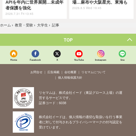
APIを年内に世界展開…未成年
場…麻布や大阪星光、東海も
者保護を強化
2026.8.5 Wed 19:45
2026.7.31 Fri 13:45
ホーム
›
教育・受験
›
大学生
›
記事
TOP
Home
Facebook
X
YouTube
Instagram
line
お問合せ
広告掲載
会社概要
リセマムについて
個人情報保護方針
リセマムは、株式会社イード（東証グロース上場）の運
営するサービスです。
証券コード：6038
株式会社イードは、個人情報の適切な取扱いを行う事業
者に対して付与されるプライバシーマークの付与認定を
受けています。