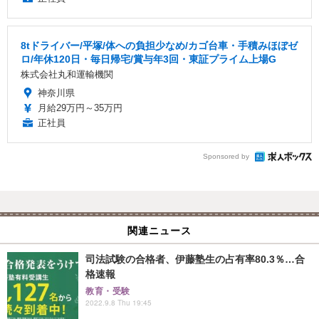
8tドライバー/平塚/体への負担少なめ/カゴ台車・手積みほぼゼ
ロ/年休120日・毎日帰宅/賞与年3回・東証プライム上場G
株式会社丸和運輸機関
神奈川県
月給29万円～35万円
正社員
Sponsored by
関連ニュース
司法試験の合格者、伊藤塾生の占有率80.3％…合
格速報
教育・受験
2022.9.8 Thu 19:45