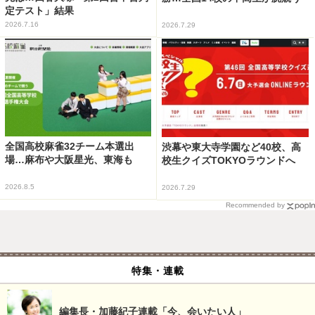
定テスト」結果
2026.7.16
2026.7.29
全国高校麻雀32チーム本選出
渋幕や東大寺学園など40校、高
場…麻布や大阪星光、東海も
校生クイズTOKYOラウンドへ
2026.8.5
2026.7.29
Recommended by
特集・連載
編集長・加藤紀子連載「今、会いたい人」