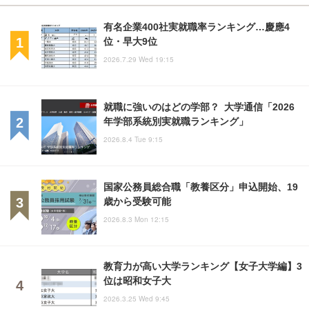
有名企業400社実就職率ランキング…慶應4
位・早大9位
2026.7.29 Wed 19:15
就職に強いのはどの学部？ 大学通信「2026
年学部系統別実就職ランキング」
2026.8.4 Tue 9:15
国家公務員総合職「教養区分」申込開始、19
歳から受験可能
2026.8.3 Mon 12:15
教育力が高い大学ランキング【女子大学編】3
位は昭和女子大
2026.3.25 Wed 9:45