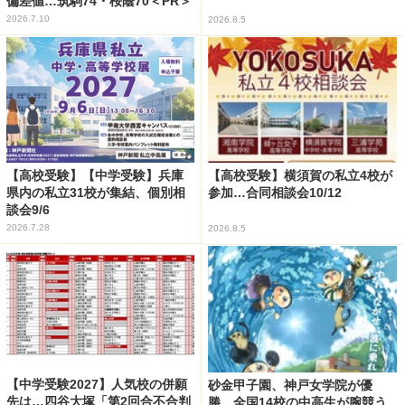
偏差値…筑駒74・桜蔭70＜PR＞
2026.7.10
2026.8.5
【高校受験】【中学受験】兵庫
【高校受験】横須賀の私立4校が
県内の私立31校が集結、個別相
参加…合同相談会10/12
談会9/6
2026.7.28
2026.8.5
【中学受験2027】人気校の併願
砂金甲子園、神戸女学院が優
先は…四谷大塚「第2回合不合判
勝…全国14校の中高生が腕競う