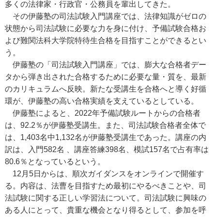
多くの法律家・行政官・公務員を輩出してきた。
その伊藤塾の司法試験入門講座では、法律知識がゼロの
状態から司法試験に必要な力を身に付け、予備試験合格お
よび難関法科大学院特待生合格を目指すことができるとい
う。
伊藤塾の「司法試験入門講座」では、膨大な合格者デー
タから弾き出された合格するために必要な量・質を、最新
のカリキュラムへ反映。新たな受講生を合格へと導く好循
環が、伊藤塾の高い合格実績を支えているとしている。
伊藤塾によると、2022年予備試験ルートからの合格者
は、92.2％が伊藤塾受講生。また、司法試験合格者全体で
は、1,403名中1,132名が伊藤塾受講生であった。講座の内
訳は、入門582名 、講座答練398名、模試157名で占有率は
80.6％となっているという。
12月5日からは、順次ガイダンスをオンラインで開催す
る。内容は、法曹を目指すため最初にやるべきことや、司
法試験に関する正しい学習法について。司法試験に興味の
ある人にとって、貴重な機会となり得るとして、参加を呼