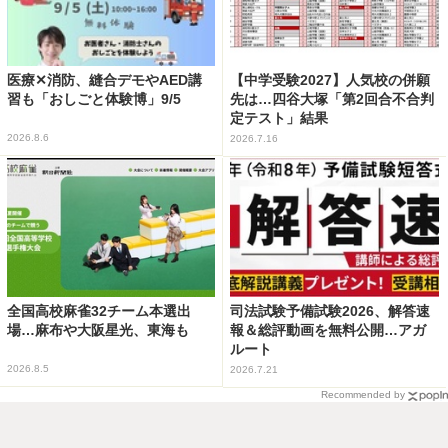
医療✕消防、縫合デモやAED講
【中学受験2027】人気校の併願
習も「おしごと体験博」9/5
先は…四谷大塚「第2回合不合判
定テスト」結果
2026.8.6
2026.7.16
全国高校麻雀32チーム本選出
司法試験予備試験2026、解答速
場…麻布や大阪星光、東海も
報＆総評動画を無料公開…アガ
ルート
2026.8.5
2026.7.21
Recommended by