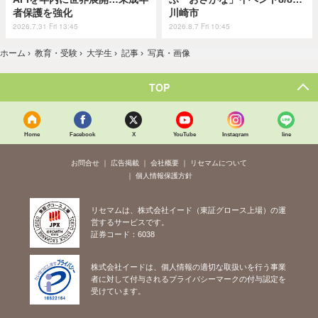
者保護を強化
川崎市
2026.7.31 Fri 13:45
2026.8.7 Fri 10:45
ホーム
›
教育・受験
›
大学生
›
記事
›
写真・画像
TOP
Home
Facebook
X
YouTube
Instagram
line
お問合せ
広告掲載
会社概要
リセマムについて
個人情報保護方針
リセマムは、株式会社イード（東証グロース上場）の運
営するサービスです。
証券コード：6038
株式会社イードは、個人情報の適切な取扱いを行う事業
者に対して付与されるプライバシーマークの付与認定を
受けています。