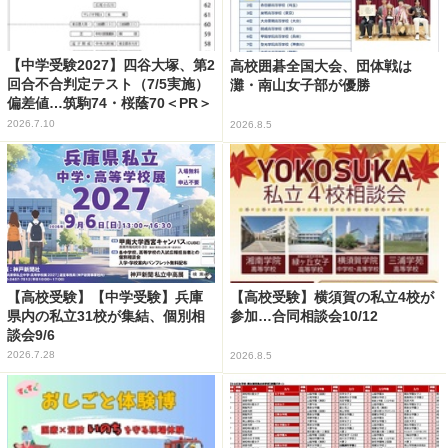
【中学受験2027】四谷大塚、第2
高校囲碁全国大会、団体戦は
回合不合判定テスト（7/5実施）
灘・南山女子部が優勝
偏差値…筑駒74・桜蔭70＜PR＞
2026.7.10
2026.8.5
【高校受験】【中学受験】兵庫
【高校受験】横須賀の私立4校が
県内の私立31校が集結、個別相
参加…合同相談会10/12
談会9/6
2026.7.28
2026.8.5