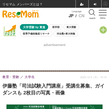
リセマム メンバーズ
Language
JP
/
CN
menu
search
大学受験 by 東進
医学部
東大受験
医専予備校徹底リサーチ
河合塾×東大特集
親子で考える大学選び
高校受験
中学受験
小学校受験
advertisement
共通テスト
夏休み
8月開催学校説明会・相談会
8月開催イベント・WS
全国公立高校 過去問
人気記事
自由研究教材（小学生向け）
自由研究教材（中学生向け）
ランキング
教育・受験
大学生
2022.12.5（月） 16:15
伊藤塾「司法試験入門講座」受講生募集、ガイ
ダンスも 2枚目の写真・画像