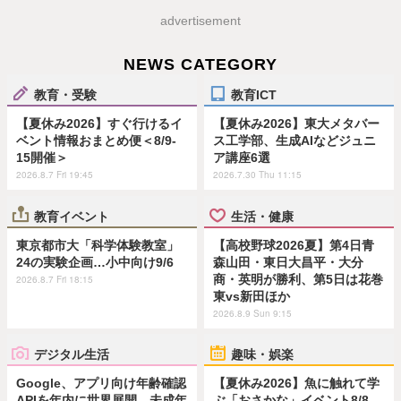
advertisement
NEWS CATEGORY
教育・受験
教育ICT
【夏休み2026】すぐ行けるイ
【夏休み2026】東大メタバー
ベント情報おまとめ便＜8/9-
ス工学部、生成AIなどジュニ
15開催＞
ア講座6選
2026.8.7 Fri 19:45
2026.7.30 Thu 11:15
教育イベント
生活・健康
東京都市大「科学体験教室」
【高校野球2026夏】第4日青
24の実験企画…小中向け9/6
森山田・東日大昌平・大分
商・英明が勝利、第5日は花巻
2026.8.7 Fri 18:15
東vs新田ほか
2026.8.9 Sun 9:15
デジタル生活
趣味・娯楽
Google、アプリ向け年齢確認
【夏休み2026】魚に触れて学
APIを年内に世界展開…未成年
ぶ「おさかな」イベント8/8…