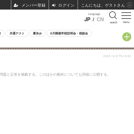
ログイン
こんにちは、ゲストさん
Language
JP
/
CN
menu
search
験
共通テスト
夏休み
8月開催学校説明会・相談会
2022.12.8 Thu 9:00
の問題と正答を掲載する。このほかの教科についても同様に公開する。