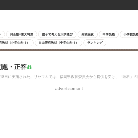
チ
河合塾×東大特集
親子で考える大学選び
高校受験
中学受験
小学校受
究教材（小学生向け）
自由研究教材（中学生向け）
ランキング
問題・正答
3月8日に実施された。リセマムでは、福岡県教育委員会から提供を受け、「理科」
advertisement