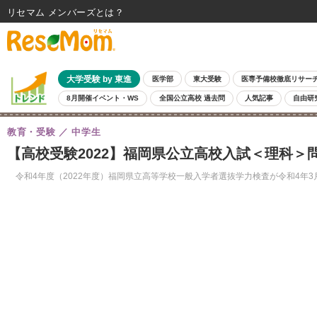
リセマム メンバーズ
大学受験 by 東進
医学部
東大受験
医専予備校徹底リサー
8月開催イベント・WS
全国公立高校 過去問
人気記事
自由研
教育・受験
中学生
【高校受験2022】福岡県公立高校入試＜理科＞
令和4年度（2022年度）福岡県立高等学校一般入学者選抜学力検査が令和4年