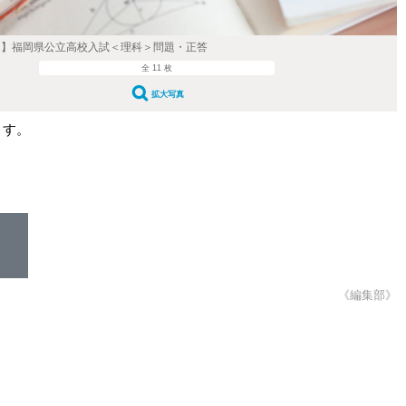
22】福岡県公立高校入試＜理科＞問題・正答
全 11 枚
拡大写真
ます。
《編集部》