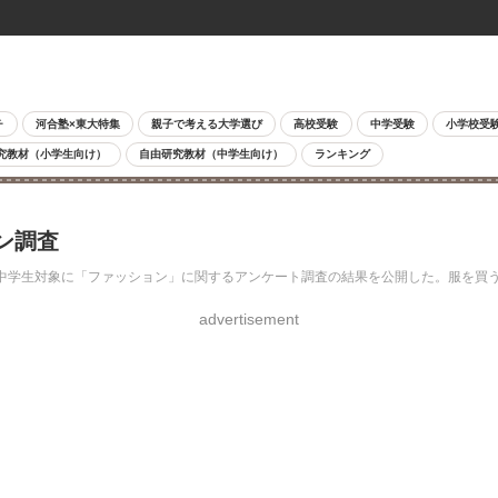
チ
河合塾×東大特集
親子で考える大学選び
高校受験
中学受験
小学校受
究教材（小学生向け）
自由研究教材（中学生向け）
ランキング
ン調査
小中学生対象に「ファッション」に関するアンケート調査の結果を公開した。服を買
advertisement