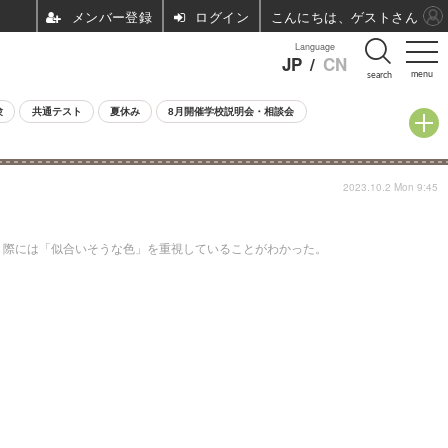
ログイン
こんにちは、ゲストさん
Language
JP
/
CN
menu
search
験
共通テスト
夏休み
8月開催学校説明会・相談会
2023.10.2 Mon 9:45
う際には「似合いそうな色」を重視していることがわかった。