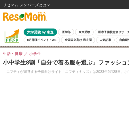
リセマム メンバーズ
大学受験 by 東進
医学部
東大受験
医専予備校徹底リサー
8月開催イベント・WS
全国公立高校 過去問
人気記事
自由研
生活・健康
小学生
小中学生8割「自分で着る服を選ぶ」ファッショ
ニフティが運営する子供向けサイト「ニフティキッズ」は2023年9月28日、