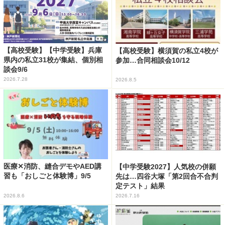
【高校受験】【中学受験】兵庫
【高校受験】横須賀の私立4校が
県内の私立31校が集結、個別相
参加…合同相談会10/12
談会9/6
2026.7.28
2026.8.5
医療✕消防、縫合デモやAED講
【中学受験2027】人気校の併願
習も「おしごと体験博」9/5
先は…四谷大塚「第2回合不合判
定テスト」結果
2026.8.6
2026.7.16