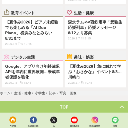
教育イベント
生活・健康
【夏休み2026】ピアノ未経験
森永ラムネ×西鉄電車「受験生
でも楽しめる「AI Duo
応援列車」応援メッセージ
Piano」横浜みなとみらい
8/12より募集
8/31まで
2026.8.7 Fri 9:15
2026.8.6 Thu 19:45
デジタル生活
趣味・娯楽
Google、アプリ向け年齢確認
【夏休み2026】魚に触れて学
APIを年内に世界展開…未成年
ぶ「おさかな」イベント8/8…
者保護を強化
川崎市
2026.7.31 Fri 13:45
2026.8.7 Fri 10:45
ホーム
›
生活・健康
›
小学生
›
記事
›
写真・画像
TOP
Home
Facebook
X
YouTube
Instagram
line