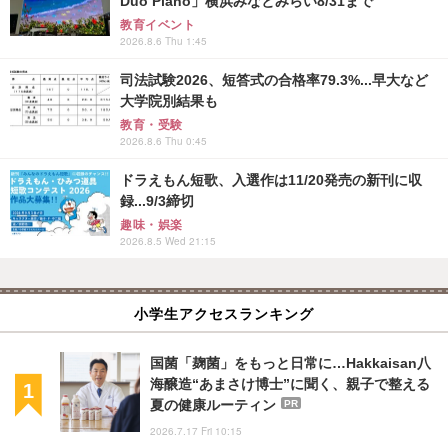
Duo Piano」横浜みなとみらい8/31まで
教育イベント
2026.8.6 Thu 1:45
司法試験2026、短答式の合格率79.3%...早大など
大学院別結果も
教育・受験
2026.8.6 Thu 0:45
ドラえもん短歌、入選作は11/20発売の新刊に収
録...9/3締切
趣味・娯楽
2026.8.5 Wed 21:15
小学生アクセスランキング
国菌「麹菌」をもっと日常に…Hakkaisan八
海醸造“あまさけ博士”に聞く、親子で整える
夏の健康ルーティン
PR
2026.7.17 Fri 10:15