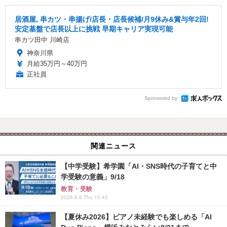
居酒屋, 串カツ・串揚げ/店長・店長候補/月9休み&賞与年2回!
安定基盤で店長以上に挑戦 早期キャリア実現可能
串カツ田中 川崎店
神奈川県
月給35万円～40万円
正社員
Sponsored by
関連ニュース
【中学受験】希学園「AI・SNS時代の子育てと中
学受験の意義」9/18
教育・受験
2026.8.6 Thu 15:45
【夏休み2026】ピアノ未経験でも楽しめる「AI