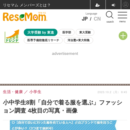
リセマム メンバーズ
Language
JP
/
CN
menu
search
大学受験 by 東進
医学部
東大受験
医専予備校徹底リサーチ
河合塾×東大特集
親子で考える大学選び
高校受験
中学受験
小学校受験
advertisement
共通テスト
夏休み
8月開催学校説明会・相談会
8月開催イベント・WS
全国公立高校 過去問
人気記事
自由研究教材（小学生向け）
自由研究教材（中学生向け）
ランキング
生活・健康
小学生
2023.10.2（月） 9:45
小中学生8割「自分で着る服を選ぶ」ファッシ
ョン調査 4枚目の写真・画像