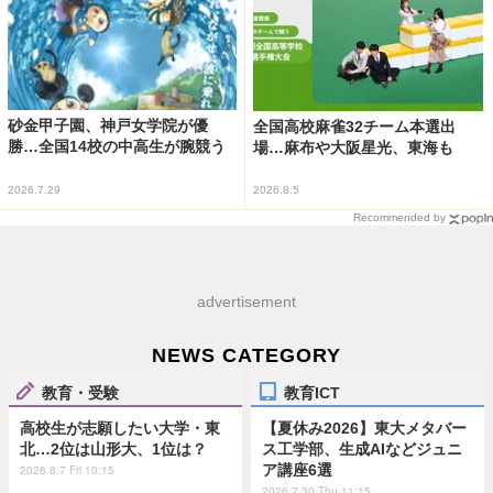
砂金甲子園、神戸女学院が優
全国高校麻雀32チーム本選出
勝…全国14校の中高生が腕競う
場…麻布や大阪星光、東海も
2026.7.29
2026.8.5
Recommended by
advertisement
NEWS CATEGORY
教育・受験
教育ICT
高校生が志願したい大学・東
【夏休み2026】東大メタバー
北…2位は山形大、1位は？
ス工学部、生成AIなどジュニ
ア講座6選
2026.8.7 Fri 10:15
2026.7.30 Thu 11:15