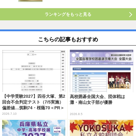
ランキングをもっと見る
こちらの記事もおすすめ
【中学受験2027】四谷大塚、第2
高校囲碁全国大会、団体戦は
回合不合判定テスト（7/5実施）
灘・南山女子部が優勝
偏差値…筑駒74・桜蔭70＜PR＞
2026.7.10
2026.8.5