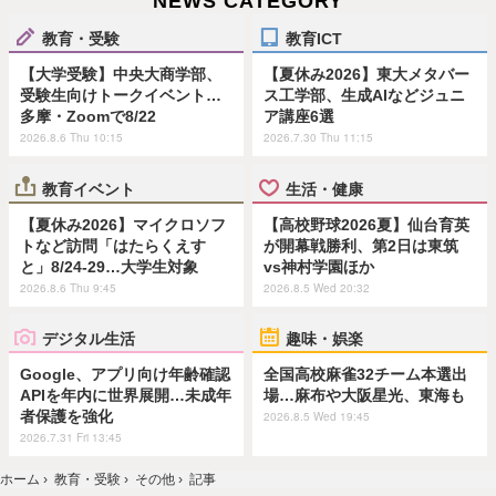
NEWS CATEGORY
教育・受験
教育ICT
【大学受験】中央大商学部、
【夏休み2026】東大メタバー
受験生向けトークイベント…
ス工学部、生成AIなどジュニ
多摩・Zoomで8/22
ア講座6選
2026.8.6 Thu 10:15
2026.7.30 Thu 11:15
教育イベント
生活・健康
【夏休み2026】マイクロソフ
【高校野球2026夏】仙台育英
トなど訪問「はたらくえす
が開幕戦勝利、第2日は東筑
と」8/24-29…大学生対象
vs神村学園ほか
2026.8.6 Thu 9:45
2026.8.5 Wed 20:32
デジタル生活
趣味・娯楽
Google、アプリ向け年齢確認
全国高校麻雀32チーム本選出
APIを年内に世界展開…未成年
場…麻布や大阪星光、東海も
者保護を強化
2026.8.5 Wed 19:45
2026.7.31 Fri 13:45
ホーム
›
教育・受験
›
その他
›
記事