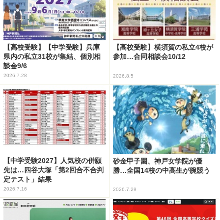
【高校受験】【中学受験】兵庫
【高校受験】横須賀の私立4校が
県内の私立31校が集結、個別相
参加…合同相談会10/12
談会9/6
2026.7.28
2026.8.5
【中学受験2027】人気校の併願
砂金甲子園、神戸女学院が優
先は…四谷大塚「第2回合不合判
勝…全国14校の中高生が腕競う
定テスト」結果
2026.7.16
2026.7.29