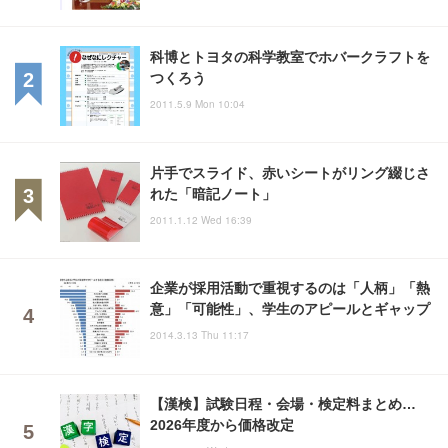
科博とトヨタの科学教室でホバークラフトを
つくろう
2011.5.9 Mon 10:04
片手でスライド、赤いシートがリング綴じさ
れた「暗記ノート」
2011.1.12 Wed 16:39
企業が採用活動で重視するのは「人柄」「熱
意」「可能性」、学生のアピールとギャップ
2014.3.13 Thu 11:17
【漢検】試験日程・会場・検定料まとめ…
2026年度から価格改定