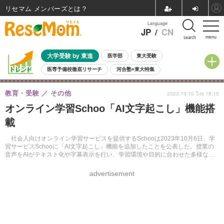
リセマム メンバーズ
Language
JP
/
CN
menu
search
大学受験 by 東進
医学部
東大受験
医専予備校徹底リサーチ
河合塾×東大特集
親子で考える大学選び
高校受験
中学受験
小学校受験
教育・受験
その他
2023.10.10 Tue 18:15
共通テスト
夏休み
8月開催学校説明会・相談会
オンライン学習Schoo「AI文字起こし」機能搭
8月開催イベント・WS
全国公立高校 過去問
人気記事
載
自由研究教材（小学生向け）
自由研究教材（中学生向け）
ランキング
社会人向けオンライン学習サービスを提供するSchooは2023年10月6日、学
習サービスSchooに「AI文字起こし」機能を追加したことを公表した。授業の
音声をAIがテキスト化や字幕表示を行い、学習環境や目的に合わせた多様な学
び方が可能になるという。
advertisement