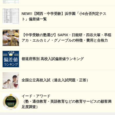
NEW!!【関西・中学受験】浜学園「小6合否判定テス
ト」偏差値一覧
【中学受験の塾選び】SAPIX・日能研・四谷大塚・早稲
アカ・エルカミノ・グノーブルの特徴・費用と合格力
都道府県別 高校入試偏差値ランキング
全国公立高校入試（過去入試問題・正答）
イード・アワード
（塾・通信教育・英語教育などの教育サービスの顧客満
足度調査）