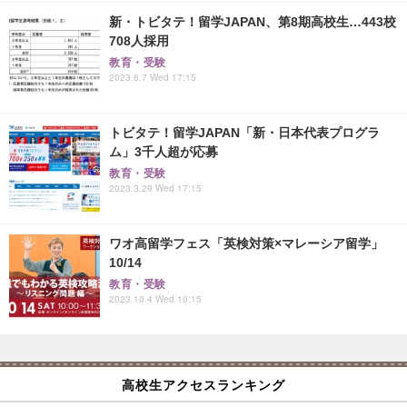
新・トビタテ！留学JAPAN、第8期高校生…443校
708人採用
教育・受験
2023.6.7 Wed 17:15
トビタテ！留学JAPAN「新・日本代表プログラ
ム」3千人超が応募
教育・受験
2023.3.29 Wed 17:15
ワオ高留学フェス「英検対策×マレーシア留学」
10/14
教育・受験
2023.10.4 Wed 10:15
高校生アクセスランキング