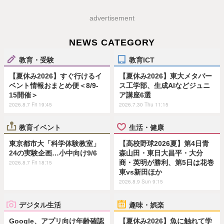
advertisement
NEWS CATEGORY
教育・受験
教育ICT
【夏休み2026】すぐ行けるイ
【夏休み2026】東大メタバー
ベント情報おまとめ便＜8/9-
ス工学部、生成AIなどジュニ
15開催＞
ア講座6選
2026.8.7 Fri 19:45
2026.7.30 Thu 11:15
教育イベント
生活・健康
東京都市大「科学体験教室」
【高校野球2026夏】第4日青
24の実験企画…小中向け9/6
森山田・東日大昌平・大分
商・英明が勝利、第5日は花巻
2026.8.7 Fri 18:15
東vs新田ほか
2026.8.9 Sun 9:15
デジタル生活
趣味・娯楽
Google、アプリ向け年齢確認
【夏休み2026】魚に触れて学