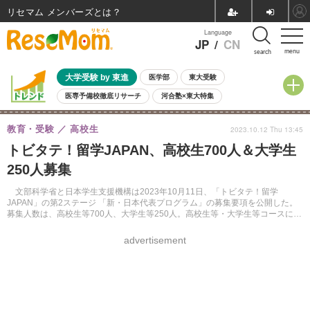
リセマム メンバーズ
Language
JP
/
CN
menu
search
大学受験 by 東進
医学部
東大受験
医専予備校徹底リサーチ
河合塾×東大特集
親子で考える大学選び
高校受験
中学受験
小学校受験
教育・受験
高校生
2023.10.12 Thu 13:45
共通テスト
夏休み
8月開催学校説明会・相談会
トビタテ！留学JAPAN、高校生700人＆大学生
8月開催イベント・WS
全国公立高校 過去問
人気記事
250人募集
自由研究教材（小学生向け）
自由研究教材（中学生向け）
ランキング
文部科学省と日本学生支援機構は2023年10月11日、「トビタテ！留学
JAPAN」の第2ステージ 「新・日本代表プログラム」の募集要項を公開した。
募集人数は、高校生等700人、大学生等250人。高校生等・大学生等コースに分
け、10月～12月にかけて説明会を開催する。
advertisement