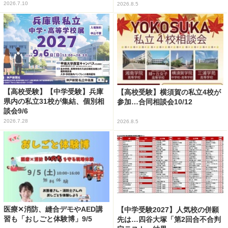
2026.7.10
2026.8.5
【高校受験】【中学受験】兵庫
【高校受験】横須賀の私立4校が
県内の私立31校が集結、個別相
参加…合同相談会10/12
談会9/6
2026.7.28
2026.8.5
医療✕消防、縫合デモやAED講
【中学受験2027】人気校の併願
習も「おしごと体験博」9/5
先は…四谷大塚「第2回合不合判