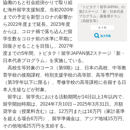
協働のもと社会総掛かりで取り組
「トビタテ！留学JAPAN」の
む海外留学支援制度。当初2020年
第2ステージ 「新・日本代表
プログラム」募集用チラシ
までの予定を新型コロナの影響か
（高校生等）
ら2022年度まで延長。2023年度
全 4 枚
からは、コロナ禍で落ち込んだ留
拡大写真
学生数をコロナ前の水準に早期に
回復させることを目指し、2027年
度までの5年間、トビタテ！留学JAPAN第2ステージ「新・
日本代表プログラム」を実施している。
高校生等対象のコース（第9期）は、日本の高校、中等教
育学校の後期課程、特別支援学校の高等部、高等専門学校
（第3学年以下に限る）、専修学校の高等課程に在籍する日
本人生徒などが対象。
留学は、留学先における活動期間が14日以上1年以内で、
留学開始時期は、2024年7月10日～2025年3月31日。月額
奨学金（授業料含む）は、12万円または16万円（家計基準
を超える場合6万円）、留学準備金は、アジア地域15万円、
その他地域25万円を支給する。