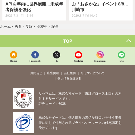
APIを年内に世界展開…未成年
ぶ「おさかな」イベント8/8…
者保護を強化
川崎市
2026.7.31 Fri 13:45
2026.8.7 Fri 10:45
ホーム
›
教育・受験
›
高校生
›
記事
TOP
Home
Facebook
X
YouTube
Instagram
line
お問合せ
広告掲載
会社概要
リセマムについて
個人情報保護方針
リセマムは、株式会社イード（東証グロース上場）の運
営するサービスです。
証券コード：6038
株式会社イードは、個人情報の適切な取扱いを行う事業
者に対して付与されるプライバシーマークの付与認定を
受けています。