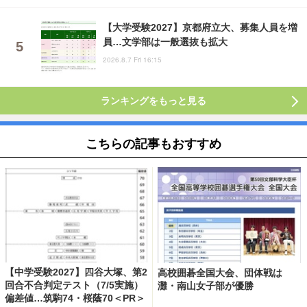
【大学受験2027】京都府立大、募集人員を増
員…文学部は一般選抜も拡大
2026.8.7 Fri 16:15
ランキングをもっと見る
こちらの記事もおすすめ
【中学受験2027】四谷大塚、第2
高校囲碁全国大会、団体戦は
回合不合判定テスト（7/5実施）
灘・南山女子部が優勝
偏差値…筑駒74・桜蔭70＜PR＞