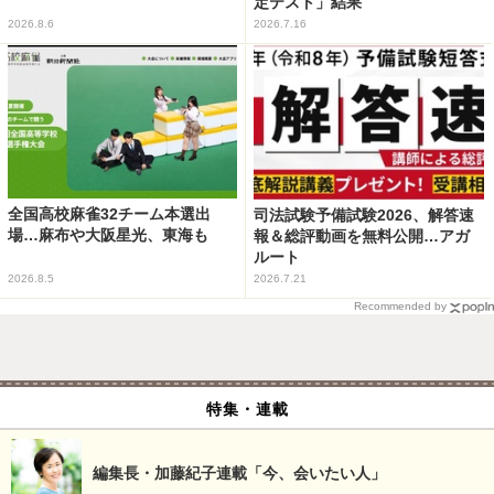
定テスト」結果
2026.8.6
2026.7.16
全国高校麻雀32チーム本選出
司法試験予備試験2026、解答速
場…麻布や大阪星光、東海も
報＆総評動画を無料公開…アガ
ルート
2026.8.5
2026.7.21
Recommended by
特集・連載
編集長・加藤紀子連載「今、会いたい人」