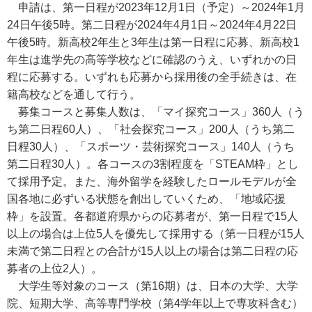
申請は、第一日程が2023年12月1日（予定）～2024年1月
24日午後5時。第二日程が2024年4月1日～2024年4月22日
午後5時。新高校2年生と3年生は第一日程に応募、新高校1
年生は進学先の高等学校などに確認のうえ、いずれかの日
程に応募する。いずれも応募から採用後の全手続きは、在
籍高校などを通して行う。
募集コースと募集人数は、「マイ探究コース」360人（う
ち第二日程60人）、「社会探究コース」200人（うち第二
日程30人）、「スポーツ・芸術探究コース」140人（うち
第二日程30人）。各コースの3割程度を「STEAM枠」とし
て採用予定。また、海外留学を経験したロールモデルが全
国各地に必ずいる状態を創出していくため、「地域応援
枠」を設置。各都道府県からの応募者が、第一日程で15人
以上の場合は上位5人を優先して採用する（第一日程が15人
未満で第二日程との合計が15人以上の場合は第二日程の応
募者の上位2人）。
大学生等対象のコース（第16期）は、日本の大学、大学
院、短期大学、高等専門学校（第4学年以上で専攻科含む）