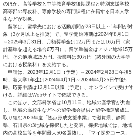
のほか、高等学校と中等教育学校後期課程と特別支援学校
高等部の専攻科、専修学校の専門課程に在籍する日本人学
生などが対象。
留学は、留学先における活動期間が28日以上～1年間が対
象（3か月以上を推奨）で、留学開始時期は2024年8月1日
～2025年3月31日。月額奨学金は12万円または16万円（家
計基準を超える場合6万円）。留学準備金はアジア地域15万
円、その他地域25万円。授業料は30万円（諸外国の大学等
における授業料）を支給する。
申請は、2023年12月1日（予定）～2024年2月28日午後5
時、新大学1年生は2024年4月1日～2024年4月25日午後5
時。応募申請は12月1日以降（予定）、オンラインで受け付
ける。詳細はWebサイトで確認できる。
このほか、文部科学省は10月11日、地域の産学官が共創
し、地域の高校生などへの留学機会提供と留学機運醸成に
取り組む2023年度「拠点形成支援事業」で滋賀県、静岡
県、石川県の3地域を採択したと発表。採択地域では、地域
内の高校生等を年間最大50名選抜し、「マイ探究コース」