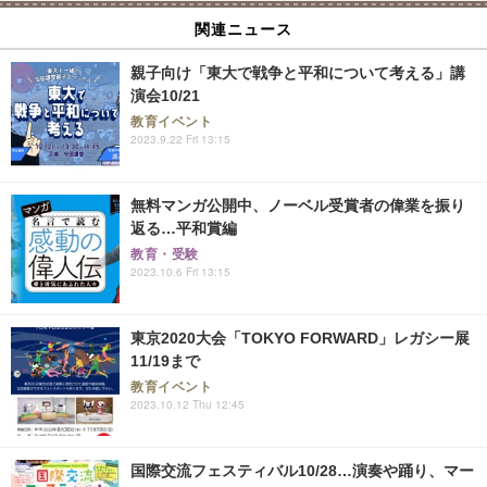
関連ニュース
親子向け「東大で戦争と平和について考える」講
演会10/21
教育イベント
2023.9.22 Fri 13:15
無料マンガ公開中、ノーベル受賞者の偉業を振り
返る…平和賞編
教育・受験
2023.10.6 Fri 13:15
東京2020大会「TOKYO FORWARD」レガシー展
11/19まで
教育イベント
2023.10.12 Thu 12:45
国際交流フェスティバル10/28…演奏や踊り、マー