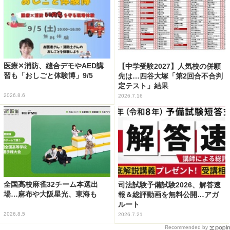
医療✕消防、縫合デモやAED講
【中学受験2027】人気校の併願
習も「おしごと体験博」9/5
先は…四谷大塚「第2回合不合判
定テスト」結果
2026.8.6
2026.7.16
全国高校麻雀32チーム本選出
司法試験予備試験2026、解答速
場…麻布や大阪星光、東海も
報＆総評動画を無料公開…アガ
ルート
2026.8.5
2026.7.21
Recommended by