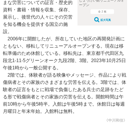
しょうけい館リニューアルオ
まな労苦についての証言・歴史的
ープン
資料・書籍・情報を収集、保存、
全 2 枚
展示し、後世代の人々にその労苦
拡大写真
を知る機会を提供する国立の施
設。
2006年に開館したが、所在していた地区の再開発計画に
ともない、移転してリニューアルオープンする。現在は移
転準備のため休館している。移転先は、東京都千代田区九
段北1-11-5グリーンオーク九段2階、3階。2023年10月25日
午後1時から一般公開する。
2階では、体験者が語る映像やメッセージ、作品により戦
傷病者とその家族のさまざまな労苦を伝える。3階では、体
験者の証言をもとに戦場で負傷したある兵士の足跡をたど
る形で戦傷病者とその家族の労苦を伝える。開館時間は午
前10時から午後5時半。入館は午後5時まで。休館日は毎週
月曜日と年末年始。入館料は無料。
《中川和佳》