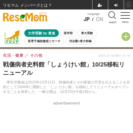
リセマム メンバーズ
Language
JP
/
CN
menu
search
大学受験 by 東進
医学部
東大受験
医専予備校徹底リサーチ
河合塾×東大特集
親子で考える大学選び
高校受験
中学受験
小学校受験
生活・健康
その他
2023.10.16 Mon 10:15
共通テスト
夏休み
8月開催学校説明会・相談会
戦傷病者史料館「しょうけい館」10/25移転リ
8月開催イベント・WS
全国公立高校 過去問
人気記事
ニューアル
自由研究教材（小学生向け）
自由研究教材（中学生向け）
ランキング
厚生労働省は2023年10月11日、戦傷病者とその家族の労苦を伝えることを目
的として2006年に開館した「しょうけい館」を移転してリニューアルオープン
することを発表した。一般公開は、10月25日午後1時から。
advertisement