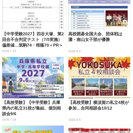
【中学受験2027】四谷大塚、第2
高校囲碁全国大会、団体戦は
回合不合判定テスト（7/5実施）
灘・南山女子部が優勝
偏差値…筑駒74・桜蔭70＜PR＞
2026.7.10
2026.8.5
【高校受験】【中学受験】兵庫
【高校受験】横須賀の私立4校が
県内の私立31校が集結、個別相
参加…合同相談会10/12
談会9/6
2026.7.28
2026.8.5