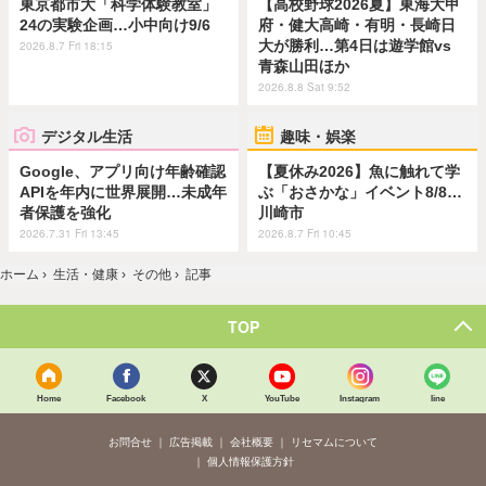
東京都市大「科学体験教室」
【高校野球2026夏】東海大甲
24の実験企画…小中向け9/6
府・健大高崎・有明・長崎日
大が勝利…第4日は遊学館vs
2026.8.7 Fri 18:15
青森山田ほか
2026.8.8 Sat 9:52
デジタル生活
趣味・娯楽
Google、アプリ向け年齢確認
【夏休み2026】魚に触れて学
APIを年内に世界展開…未成年
ぶ「おさかな」イベント8/8…
者保護を強化
川崎市
2026.7.31 Fri 13:45
2026.8.7 Fri 10:45
ホーム
›
生活・健康
›
その他
›
記事
TOP
Home
Facebook
X
YouTube
Instagram
line
お問合せ
広告掲載
会社概要
リセマムについて
個人情報保護方針