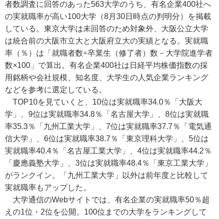
者数調査に回答のあった563大学のうち、有名企業400社へ
の実就職率が高い100大学（8月30日時点の判明分）を掲載
している。東京大学は未回答のため対象外、大阪公立大学
は統合前の大阪市立大と大阪府立大の実績となる。実就職
率（％）は「就職者数÷卒業生（修了者）数－大学院進学者
数×100」で算出。有名企業400社は日経平均株価指数の採
用銘柄や会社規模、知名度、大学生の人気企業ランキング
などを参考に選定している。
TOP10を見ていくと、10位は実就職率34.0％「大阪大
学」、9位は実就職率34.8％「名古屋大学」、8位は実就職
率35.3％「九州工業大学」、7位は実就職率37.7％「電気通
信大学」、6位は実就職率38.7％「東京理科大学」、5位は
実就職率40.4％「名古屋工業大学」、4位は実就職率44.2％
「慶應義塾大学」、3位は実就職率48.4％「東京工業大学」
がランクイン。「九州工業大学」以外は前年度と比較して
実就職率もアップした。
大学通信のWebサイトでは、有名企業の実就職率50％超
えの1位・2位を公開。100位までの大学をランキングして