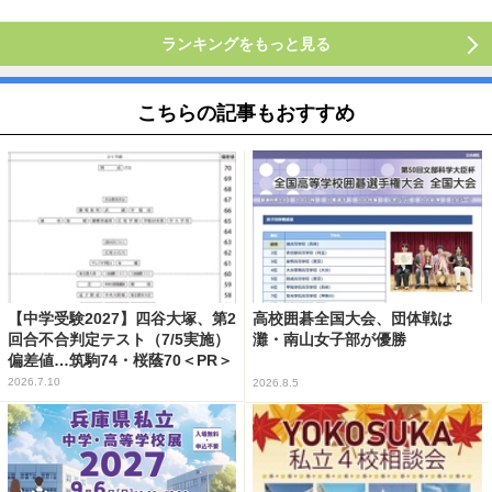
ランキングをもっと見る
こちらの記事もおすすめ
【中学受験2027】四谷大塚、第2
高校囲碁全国大会、団体戦は
回合不合判定テスト（7/5実施）
灘・南山女子部が優勝
偏差値…筑駒74・桜蔭70＜PR＞
2026.7.10
2026.8.5