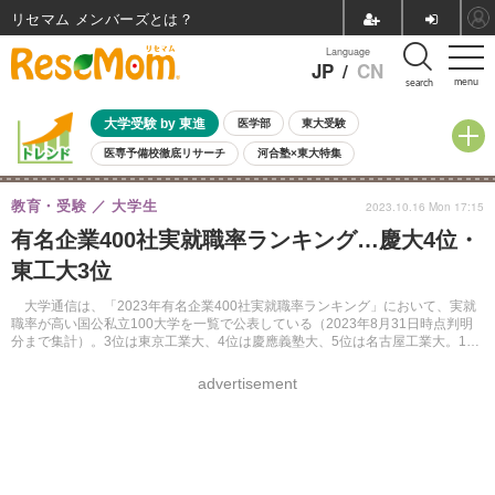
リセマム メンバーズ
Language
JP
/
CN
menu
search
大学受験 by 東進
医学部
東大受験
医専予備校徹底リサーチ
河合塾×東大特集
親子で考える大学選び
高校受験
中学受験
小学校受験
教育・受験
大学生
2023.10.16 Mon 17:15
共通テスト
夏休み
8月開催学校説明会・相談会
有名企業400社実就職率ランキング…慶大4位・
8月開催イベント・WS
全国公立高校 過去問
人気記事
東工大3位
自由研究教材（小学生向け）
自由研究教材（中学生向け）
ランキング
大学通信は、「2023年有名企業400社実就職率ランキング」において、実就
職率が高い国公私立100大学を一覧で公表している（2023年8月31日時点判明
分まで集計）。3位は東京工業大、4位は慶應義塾大、5位は名古屋工業大。1
位・2位は大学通信のWebサイトで確認できる。
advertisement