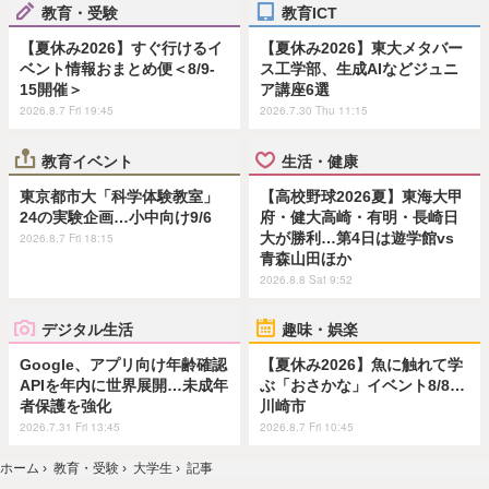
教育・受験
教育ICT
【夏休み2026】すぐ行けるイ
【夏休み2026】東大メタバー
ベント情報おまとめ便＜8/9-
ス工学部、生成AIなどジュニ
15開催＞
ア講座6選
2026.8.7 Fri 19:45
2026.7.30 Thu 11:15
教育イベント
生活・健康
東京都市大「科学体験教室」
【高校野球2026夏】東海大甲
24の実験企画…小中向け9/6
府・健大高崎・有明・長崎日
大が勝利…第4日は遊学館vs
2026.8.7 Fri 18:15
青森山田ほか
2026.8.8 Sat 9:52
デジタル生活
趣味・娯楽
Google、アプリ向け年齢確認
【夏休み2026】魚に触れて学
APIを年内に世界展開…未成年
ぶ「おさかな」イベント8/8…
者保護を強化
川崎市
2026.7.31 Fri 13:45
2026.8.7 Fri 10:45
ホーム
›
教育・受験
›
大学生
›
記事