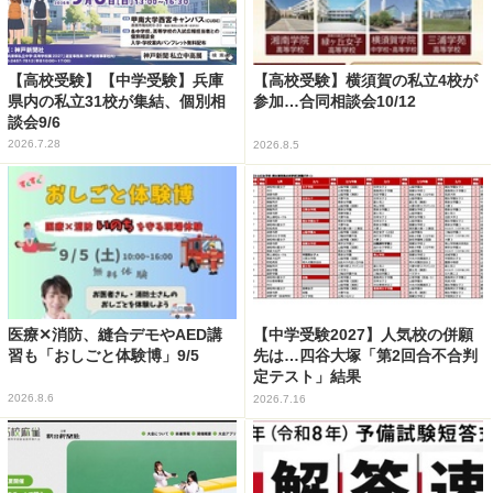
【高校受験】【中学受験】兵庫
【高校受験】横須賀の私立4校が
県内の私立31校が集結、個別相
参加…合同相談会10/12
談会9/6
2026.7.28
2026.8.5
医療✕消防、縫合デモやAED講
【中学受験2027】人気校の併願
習も「おしごと体験博」9/5
先は…四谷大塚「第2回合不合判
定テスト」結果
2026.8.6
2026.7.16