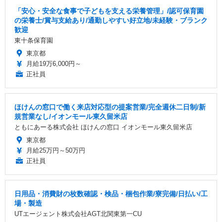
「安心・安全な食事で子どもを支える栄養管理」/認可保育園
の栄養士/賞与支給あり/通勤しやすい好立地/未経験・ブランク
歓迎
東十条保育園
東京都
月給19万6,000円～
正社員
ほけんの窓口で働く来店対応型の提案営業/完全週休二日制/新
規営業なし/イオンモール東久留米店
ともにあーる株式会社 ほけんの窓口 イオンモール東久留米店
東京都
月給25万円～50万円
正社員
日用品・消費財の枚数確認・検品・梱包作業/寮完備/日払い/工
場・製造
UTエージェント株式会社AGT北関東第一CU