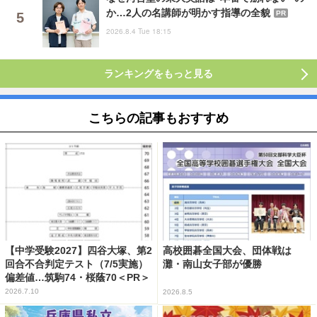
か…2人の名講師が明かす指導の全貌
PR
2026.8.4 Tue 18:15
ランキングをもっと見る
こちらの記事もおすすめ
【中学受験2027】四谷大塚、第2
高校囲碁全国大会、団体戦は
回合不合判定テスト（7/5実施）
灘・南山女子部が優勝
偏差値…筑駒74・桜蔭70＜PR＞
2026.7.10
2026.8.5