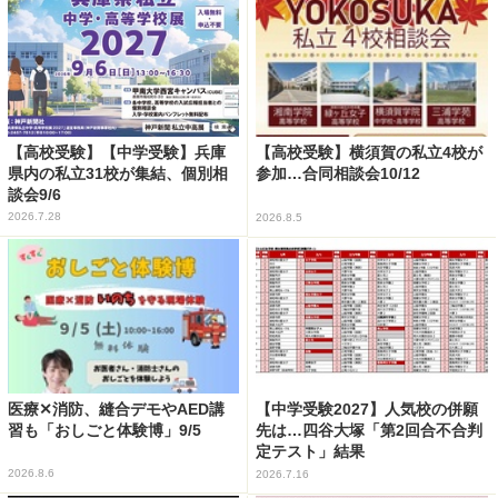
【高校受験】【中学受験】兵庫
【高校受験】横須賀の私立4校が
県内の私立31校が集結、個別相
参加…合同相談会10/12
談会9/6
2026.7.28
2026.8.5
医療✕消防、縫合デモやAED講
【中学受験2027】人気校の併願
習も「おしごと体験博」9/5
先は…四谷大塚「第2回合不合判
定テスト」結果
2026.8.6
2026.7.16