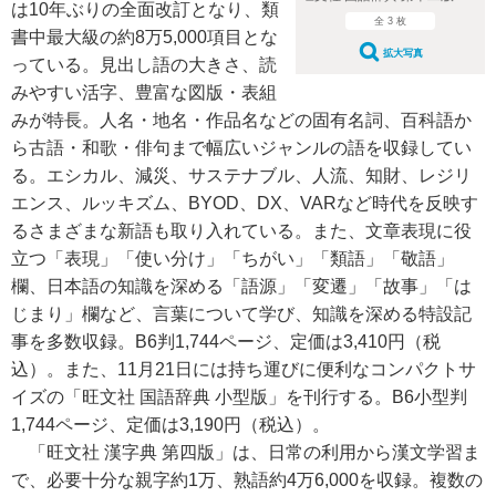
は10年ぶりの全面改訂となり、類
全 3 枚
書中最大級の約8万5,000項目とな
拡大写真
っている。見出し語の大きさ、読
みやすい活字、豊富な図版・表組
みが特長。人名・地名・作品名などの固有名詞、百科語か
ら古語・和歌・俳句まで幅広いジャンルの語を収録してい
る。エシカル、減災、サステナブル、人流、知財、レジリ
エンス、ルッキズム、BYOD、DX、VARなど時代を反映す
るさまざまな新語も取り入れている。また、文章表現に役
立つ「表現」「使い分け」「ちがい」「類語」「敬語」
欄、日本語の知識を深める「語源」「変遷」「故事」「は
じまり」欄など、言葉について学び、知識を深める特設記
事を多数収録。B6判1,744ページ、定価は3,410円（税
込）。また、11月21日には持ち運びに便利なコンパクトサ
イズの「旺文社 国語辞典 小型版」を刊行する。B6小型判
1,744ページ、定価は3,190円（税込）。
「旺文社 漢字典 第四版」は、日常の利用から漢文学習ま
で、必要十分な親字約1万、熟語約4万6,000を収録。複数の