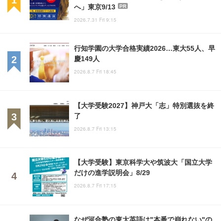
へ」東京9/13
PR
2026.7.31 Fri 9:15
行知学園の大学合格実績2026…東大55人、早
慶149人
2026.8.7 Fri 18:45
【大学受験2027】神戸大「志」特別選抜を終
了
2026.8.7 Fri 13:15
【大学受験】東京科学大や筑波大「国立大学
だけの進学説明会」8/29
2026.8.7 Fri 17:15
なぜ河合塾の東大英語は"本番で崩れない"の