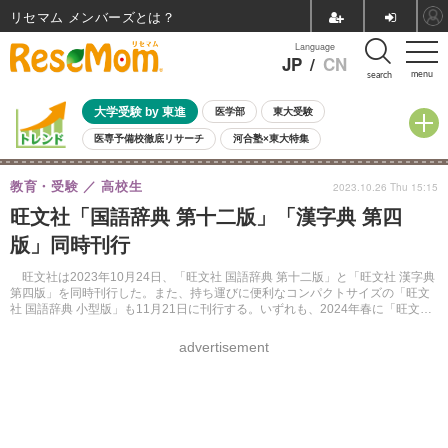
リセマム メンバーズ
Language
JP
/
CN
menu
search
大学受験 by 東進
医学部
東大受験
医専予備校徹底リサーチ
河合塾×東大特集
親子で考える大学選び
高校受験
中学受験
小学校受験
教育・受験
高校生
2023.10.26 Thu 15:15
共通テスト
夏休み
8月開催学校説明会・相談会
旺文社「国語辞典 第十二版」「漢字典 第四
8月開催イベント・WS
全国公立高校 過去問
人気記事
版」同時刊行
自由研究教材（小学生向け）
自由研究教材（中学生向け）
ランキング
旺文社は2023年10月24日、「旺文社 国語辞典 第十二版」と「旺文社 漢字典
第四版」を同時刊行した。また、持ち運びに便利なコンパクトサイズの「旺文
社 国語辞典 小型版」も11月21日に刊行する。いずれも、2024年春に「旺文社
辞典アプリ」への対応を予定している。
advertisement