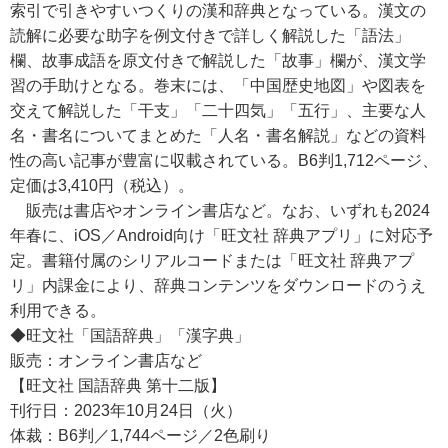
索引で引きやすいつくりの漢和辞典となっている。漢文の
読解に必要な助字を例文付きで詳しく解説した「語法」
欄、故事成語を原文付きで解説した「故事」欄が、漢文学
習の手助けとなる。巻末には、「中国歴史地図」や図表を
交えて解説した「干支」「二十四気」「五行」、主要な人
名・書名についてまとめた「人名・書名解説」などの資料
性の高い記事が豊富に収載されている。B6判1,712ページ、
定価は3,410円（税込）。
販売は書店やオンライン書店など。なお、いずれも2024
年春に、iOS／Android向け「旺文社 辞典アプリ」に対応予
定。書籍付属のシリアルコードまたは「旺文社 辞典アプ
リ」内課金により、辞典コンテンツをダウンロードのうえ
利用できる。
◆旺文社「国語辞典」「漢字典」
販売：オンライン書店など
【旺文社 国語辞典 第十二版】
刊行日：2023年10月24日（火）
体裁：B6判／1,744ページ／2色刷り