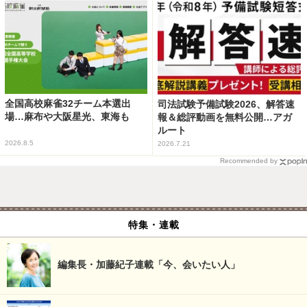
全国高校麻雀32チーム本選出
司法試験予備試験2026、解答速
場…麻布や大阪星光、東海も
報＆総評動画を無料公開…アガ
ルート
2026.8.5
2026.7.21
Recommended by
特集・連載
編集長・加藤紀子連載「今、会いたい人」