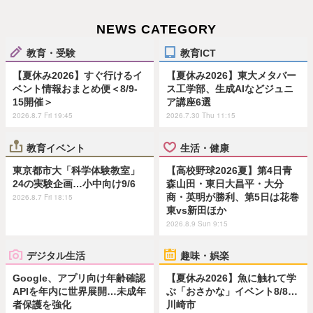
NEWS CATEGORY
教育・受験
教育ICT
【夏休み2026】すぐ行けるイ
【夏休み2026】東大メタバー
ベント情報おまとめ便＜8/9-
ス工学部、生成AIなどジュニ
15開催＞
ア講座6選
2026.8.7 Fri 19:45
2026.7.30 Thu 11:15
教育イベント
生活・健康
東京都市大「科学体験教室」
【高校野球2026夏】第4日青
24の実験企画…小中向け9/6
森山田・東日大昌平・大分
商・英明が勝利、第5日は花巻
2026.8.7 Fri 18:15
東vs新田ほか
2026.8.9 Sun 9:15
デジタル生活
趣味・娯楽
Google、アプリ向け年齢確認
【夏休み2026】魚に触れて学
APIを年内に世界展開…未成年
ぶ「おさかな」イベント8/8…
者保護を強化
川崎市