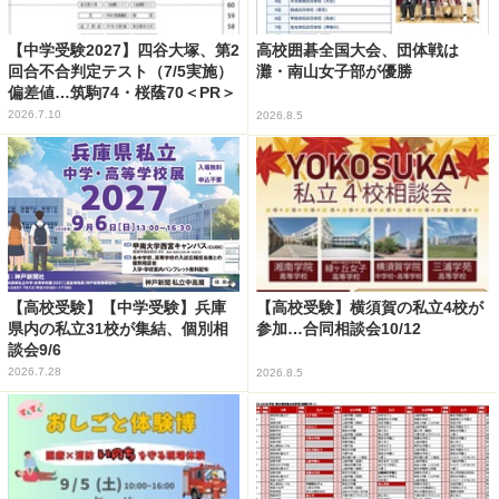
【中学受験2027】四谷大塚、第2
高校囲碁全国大会、団体戦は
回合不合判定テスト（7/5実施）
灘・南山女子部が優勝
偏差値…筑駒74・桜蔭70＜PR＞
2026.7.10
2026.8.5
【高校受験】【中学受験】兵庫
【高校受験】横須賀の私立4校が
県内の私立31校が集結、個別相
参加…合同相談会10/12
談会9/6
2026.7.28
2026.8.5