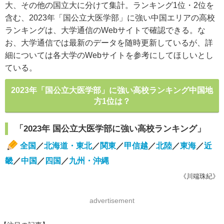
大、その他の国立大に分けて集計。ランキング1位・2位を
含む、2023年「国公立大医学部」に強い中国エリアの高校
ランキングは、大学通信のWebサイトで確認できる。な
お、大学通信では最新のデータを随時更新しているが、詳
細については各大学のWebサイトを参考にしてほしいとし
ている。
2023年「国公立大医学部」に強い高校ランキング中国地
方1位は？
「2023年 国公立大医学部に強い高校ランキング」
全国
／
北海道・東北
／
関東
／
甲信越
／
北陸
／
東海
／
近
畿
／
中国
／
四国
／
九州・沖縄
《川端珠紀》
advertisement