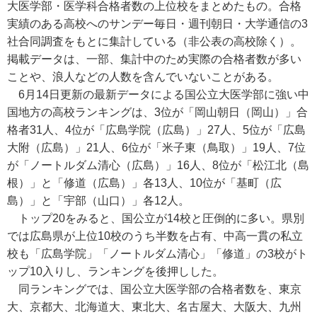
大医学部・医学科合格者数の上位校をまとめたもの。合格
実績のある高校へのサンデー毎日・週刊朝日・大学通信の3
社合同調査をもとに集計している（非公表の高校除く）。
掲載データは、一部、集計中のため実際の合格者数が多い
ことや、浪人などの人数を含んでいないことがある。
6月14日更新の最新データによる国公立大医学部に強い中
国地方の高校ランキングは、3位が「岡山朝日（岡山）」合
格者31人、4位が「広島学院（広島）」27人、5位が「広島
大附（広島）」21人、6位が「米子東（鳥取）」19人、7位
が「ノートルダム清心（広島）」16人、8位が「松江北（島
根）」と「修道（広島）」各13人、10位が「基町（広
島）」と「宇部（山口）」各12人。
トップ20をみると、国公立が14校と圧倒的に多い。県別
では広島県が上位10校のうち半数を占有、中高一貫の私立
校も「広島学院」「ノートルダム清心」「修道」の3校がト
ップ10入りし、ランキングを後押しした。
同ランキングでは、国公立大医学部の合格者数を、東京
大、京都大、北海道大、東北大、名古屋大、大阪大、九州