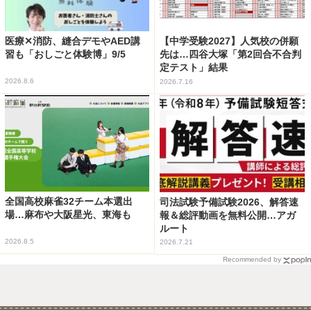
医療✕消防、縫合デモやAED講
【中学受験2027】人気校の併願
習も「おしごと体験博」9/5
先は…四谷大塚「第2回合不合判
定テスト」結果
2026.8.6
2026.7.16
全国高校麻雀32チーム本選出
司法試験予備試験2026、解答速
場…麻布や大阪星光、東海も
報＆総評動画を無料公開…アガ
ルート
2026.8.5
2026.7.21
Recommended by