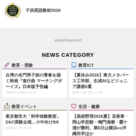
子供英語教材2026
advertisement
NEWS CATEGORY
教育・受験
教育ICT
台湾の名門男子校の青春を描
【夏休み2026】東大メタバー
く映画『進行曲 マーチングボ
ス工学部、生成AIなどジュニ
ーイズ』日本版予告編
ア講座6選
2026.8.10 Mon 15:15
2026.7.30 Thu 11:15
教育イベント
生活・健康
東京都市大「科学体験教室」
【高校野球2026夏】花巻東・
24の実験企画…小中向け9/6
岡山学芸館・鳴門渦潮・霞ケ
浦が勝利、第6日は横浜vs沖
2026.8.7 Fri 18:15
縄尚学ほか