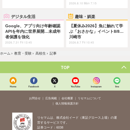
2026.8.10 Mon 7:15
デジタル生活
趣味・娯楽
Google、アプリ向け年齢確認
【夏休み2026】魚に触れて学
APIを年内に世界展開…未成年
ぶ「おさかな」イベント8/8…
者保護を強化
川崎市
2026.7.31 Fri 13:45
2026.8.7 Fri 10:45
ホーム
›
教育・受験
›
高校生
›
記事
TOP
Home
Facebook
X
YouTube
Instagram
line
お問合せ
広告掲載
会社概要
リセマムについて
個人情報保護方針
リセマムは、株式会社イード（東証グロース上場）の運
営するサービスです。
証券コード：6038