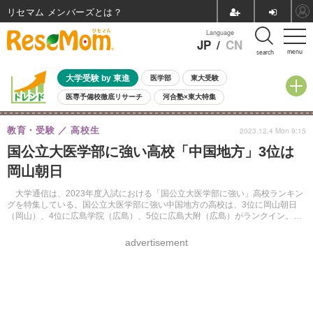
リセマム メンバーズ
Language
JP
/
CN
menu
search
大学受験 by 東進
医学部
東大受験
医専予備校徹底リサーチ
河合塾×東大特集
親子で考える大学選び
高校受験
中学受験
小学校受験
教育・受験
高校生
2023.12.4 Mon 9:15
共通テスト
夏休み
8月開催学校説明会・相談会
国公立大医学部に強い高校「中国地方」3位は
8月開催イベント・WS
全国公立高校 過去問
人気記事
岡山朝日
自由研究教材（小学生向け）
自由研究教材（中学生向け）
ランキング
大学通信は、2023年度入試における「国公立大医学部に強い」高校ランキン
グを特集している。国公立大医学部に強い中国地方の高校は、3位に岡山朝日
（岡山）、4位に広島学院（広島）、5位に広島大附（広島）がランクイン。1
位・2位は大学通信のWebサイトより確認できる。
advertisement